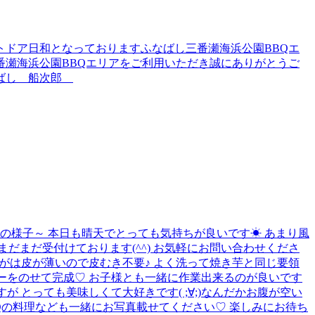
ドア日和となっておりますふなばし三番瀬海浜公園BBQエ
瀬海浜公園BBQエリアをご利用いただき誠にありがとうご
なばし 船次郎
の様子～ 本日も晴天でとっても気持ちが良いです☀ あまり風
だまだ受付けております(^^) お気軽にお問い合わせくださ
ゃがは皮が薄いので皮むき不要♪ よく洗って焼き芋と同じ要領
ターをのせて完成♡ お子様とも一緒に作業出来るのが良いです
 とっても美味しくて大好きです( ;∀;)なんだかお腹が空い
Qの料理なども一緒にお写真載せてください♡ 楽しみにお待ち