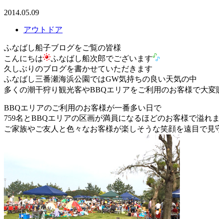
2014.05.09
アウトドア
ふなばし船子ブログをご覧の皆様
こんにちは
ふなばし船次郎でございます
久しぶりのブログを書かせていただきます
ふなばし三番瀬海浜公園ではGW気持ちの良い天気の中
多くの潮干狩り観光客やBBQエリアをご利用のお客様で大変
BBQエリアのご利用のお客様が一番多い日で
759名とBBQエリアの区画が満員になるほどのお客様で溢れ
ご家族やご友人と色々なお客様が楽しそうな笑顔を遠目で見