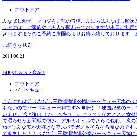
アウトドア
ふなばし船子 ブログをご覧の皆様こんにちはふなばし船次
リアには、ご家族やご友人で賑わっております◎本日ご利用
ざいますまたのご予約ご来園心よりお待ち致しております
…続きを見る
2014.06.21
BBQオススメ食材♪
アウトドア
バーベキュー
こんにちは♡ ふなばし三番瀬海浜公園バーベキュー広場のふ
もないのでバーベキュー日和です🍖 明日は「建国記念の日」
いませ。 今が旬！！バーベキューにピッタリなオススメ食材♡
で湿らせた新聞紙で包み、アルミホイルでさらに包む。 炭の近
ね(^^) ふな美が大好きなアスパラガスもそろそろ旬なのです
てきました！！ ふなばし三番瀬海浜公園バーベキュー広場に