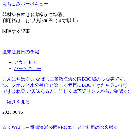
もちこみバーベキュー
器材や食材はお客様がご準備。
利用料は、お1人様300円（４才以上）
関連する記事
週末は夏日の予報
アウトドア
バーベキュー
こんにちは♡ ふなばし三番瀬海浜公園BBQ場のふな美です。
つ、タオルと水分補給で 楽しく元気にBBQできたら良いで
ですよね♡ ご興味ある方、詳しくは下記リンクからご確認ください。 https
…続きを見る
2023.06.15
☆ふなばし三番瀬海浜公園BBQエリアご利用のお客様☆