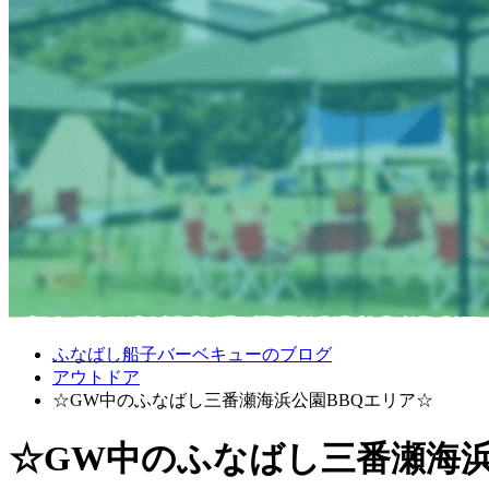
ふなばし船子バーベキューのブログ
アウトドア
☆GW中のふなばし三番瀬海浜公園BBQエリア☆
☆GW中のふなばし三番瀬海浜