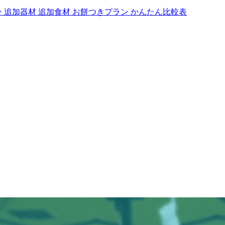
ン
追加器材
追加食材
お餅つきプラン
かんたん比較表