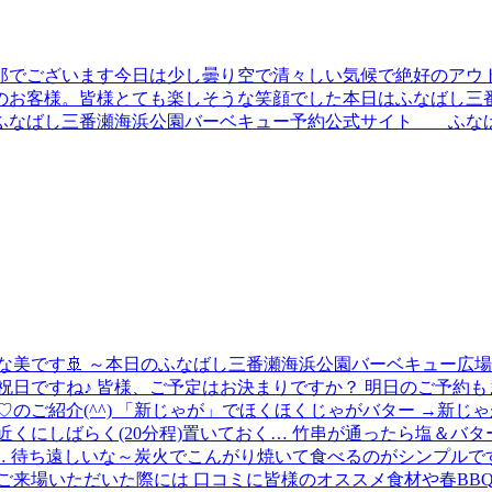
郎でございます今日は少し曇り空で清々しい気候で絶好のアウト
のお客様。皆様とても楽しそうな笑顔でした本日はふなばし三番
 ふなばし三番瀬海浜公園バーベキュー予約公式サイト ふ
な美です🚢 ～本日のふなばし三番瀬海浜公園バーベキュー広場
祝日ですね♪ 皆様、ご予定はお決まりですか？ 明日のご予約もま
のご紹介(^^) 「新じゃが」でほくほくじゃがバター →新じ
くにしばらく(20分程)置いておく… 竹串が通ったら塩＆バ
… 待ち遠しいな～炭火でこんがり焼いて食べるのがシンプルですが
ご来場いただいた際には 口コミに皆様のオススメ食材や春BB