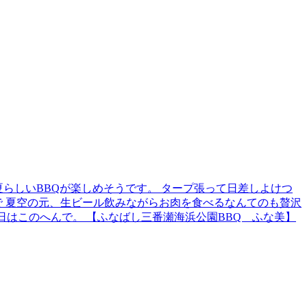
夏らしいBBQが楽しめそうです。 タープ張って日差しよけつ
で 夏空の元、生ビール飲みながらお肉を食べるなんてのも贅沢
227 それでは本日はこのへんで。 【ふなばし三番瀬海浜公園BBQ ふな美】