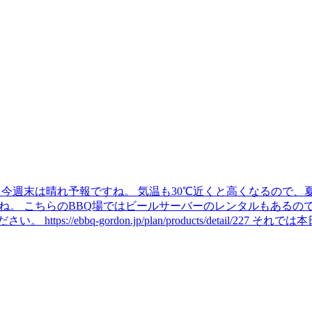
 今週末は晴れ予報ですね。 気温も30℃近くと高くなるので、
すね。 こちらのBBQ場ではビールサーバーのレンタルもあるの
://ebbq-gordon.jp/plan/products/detail/