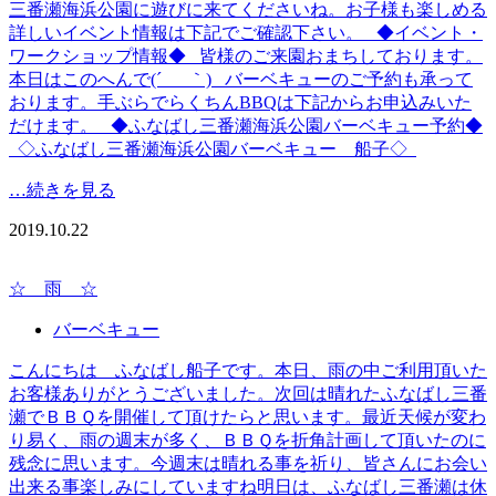
三番瀬海浜公園に遊びに来てくださいね。お子様も楽しめる
詳しいイベント情報は下記でご確認下さい。 ◆イベント・
ワークショップ情報◆ 皆様のご来園おまちしております。
本日はこのへんで(´_ゝ｀) バーベキューのご予約も承って
おります。手ぶらでらくちんBBQは下記からお申込みいた
だけます。 ◆ふなばし三番瀬海浜公園バーベキュー予約◆
◇ふなばし三番瀬海浜公園バーベキュー 船子◇
…続きを見る
2019.10.22
☆ 雨 ☆
バーベキュー
こんにちは ふなばし船子です。本日、雨の中ご利用頂いた
お客様ありがとうございました。次回は晴れたふなばし三番
瀬でＢＢＱを開催して頂けたらと思います。最近天候が変わ
り易く、雨の週末が多く、ＢＢＱを折角計画して頂いたのに
残念に思います。今週末は晴れる事を祈り、皆さんにお会い
出来る事楽しみにしていますね明日は、ふなばし三番瀬は休