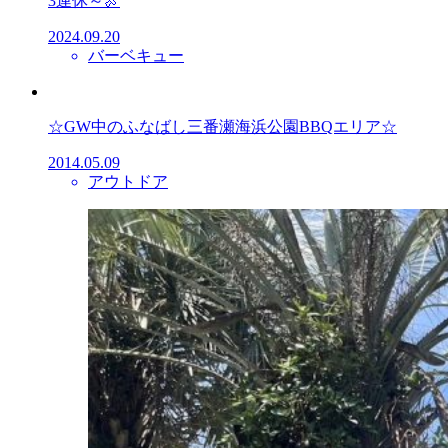
3連休～🍖
2024.09.20
バーベキュー
☆GW中のふなばし三番瀬海浜公園BBQエリア☆
2014.05.09
アウトドア