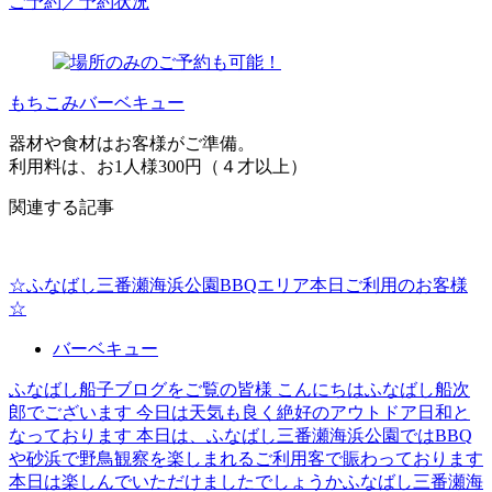
ご予約／予約状況
もちこみバーベキュー
器材や食材はお客様がご準備。
利用料は、お1人様300円（４才以上）
関連する記事
☆ふなばし三番瀬海浜公園BBQエリア本日ご利用のお客様
☆
バーベキュー
ふなばし船子ブログをご覧の皆様 こんにちはふなばし船次
郎でございます 今日は天気も良く絶好のアウトドア日和と
なっております 本日は、ふなばし三番瀬海浜公園ではBBQ
や砂浜で野鳥観察を楽しまれるご利用客で賑わっております
本日は楽しんでいただけましたでしょうかふなばし三番瀬海