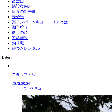
富士山
施設案内♪
日々の出来事
未分類
楽チンバーベキューエリアとは
潮干狩り
癒しの時
遊戯施設
釣り堀
餅つきレンタル
Latest
スタッフ～♡
2026.08.04
バーベキュー