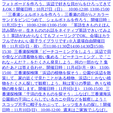
フォトボードを作ろう。浜辺で好きな貝がらをひろってきて
もOK！開催日時：10月27日（日） 10:00-12:00, 13:00-15:00
「三番瀬シェルボトルを作ろう」三番瀬の貝がらとカラー
サンドをビンにつめて、シェルボトルを作ろう。開催日時：
11月2日(土) 10:00-12:00,13:00-15:00 「英語生きものえほん
読み聞かせ」生きもののお話をネイティブ英語できいてみよ
う！ 英語がわからなくてもフィーリングでOK。会場はカラ
フルでかわいい親子ライブラリです♪※入退場自由開催日
時：11月3日(日・祝) ①11:00-11:30②14:00-14:30③15:00-
15:30 三番瀬探検隊「ビーチコーミングをしよう」浜辺で貝
や骨などの漂着物を拾い集める「ビーチコーミング」で「こ
れな～んだ？」をたくさん発見しよう。何の一部かな？ 集
めたあとは答え合わせ。開催日時：11月4日(月・休) 13:00-
15:00 三番瀬探検隊「浜辺の植物を探そう」公園や浜辺を散
策して、家の近くで見たことがある植物、浜辺にしかない植
物をたくさん探して観察しよう。秋は実りの季節。色々な植
物の種を探します。開催日時：11月9日(土) 13:00-15:00 三
番瀬探検隊「干潟の生きものを探そう」ふなばし三番瀬海浜
公園前の干潟にくらしているカニや貝などを観察しよう！
スコップ片手に帽子をかぶって、レッツ生きもの探し！開催
日時：11月10日(日) 10:00-12:00 週末はご家族でふなばし