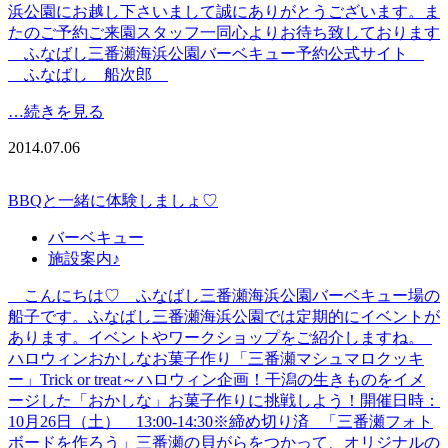
浜公園にお越し下さいまして誠にありがとうございます。ま
たのご予約ご来園スタッフ一同心よりお待ち致しております
ふなばし三番瀬海浜公園バーベキュー予約公式サイト
ふなばし 船次郎
…続きを見る
2014.07.06
BBQと一緒に体験しましょ♡
バーベキュー
施設案内♪
こんにちは♡ ふなばし三番瀬海浜公園バーベキュー場の
船子です。ふなばし三番瀬海浜公園では定期的にイベントが
あります。イベントやワークショップをご紹介しますね。
ハロウィンおかしなお菓子作り「三番瀬マシュマロクッキ
ー」Trick or treat～ハロウィン企画！干潟の生きものをイメ
ージした「おかしな」お菓子作りに挑戦しよう！開催日時：
10月26日（土） 13:00-14:30※締め切り済 「三番瀬フォト
ボードを作ろう」三番瀬の貝がらをつかって、オリジナルの