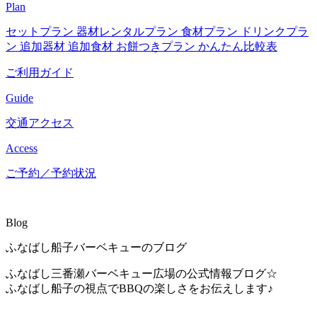
Plan
セットプラン
器材レンタルプラン
食材プラン
ドリンクプラ
ン
追加器材
追加食材
お餅つきプラン
かんたん比較表
ご利用ガイド
Guide
交通アクセス
Access
ご予約／予約状況
Blog
ふなばし船子バーベキューのブログ
ふなばし三番瀬バーベキュー広場の公式情報ブログ☆
ふなばし船子の視点でBBQの楽しさをお伝えします♪