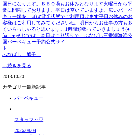
園日になります。ＢＢＱ場もお休みとなります火曜日から平
常に開園しております。平日は空いていますよ。広いバーベ
キュー場を、ほぼ貸切状態でご利用頂けます平日お休みのお
客様はご利用してみてくださいね。明日からお仕事の方も多
くいらっしゃると思います。1週間頑張っていきましょう(●
´ω｀●)それでは、本日はこり辺りで ふなばし三番瀬海浜公
園バーベキュー予約公式サイ
ふなばし 船子
…続きを見る
2013.10.20
カテゴリー最新記事
バーベキュー
スタッフ～♡
2026.08.04