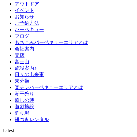
アウトドア
イベント
お知らせ
ご予約方法
バーベキュー
ブログ
もちこみバーベキューエリアとは
会社案内
売店
富士山
施設案内♪
日々の出来事
未分類
楽チンバーベキューエリアとは
潮干狩り
癒しの時
遊戯施設
釣り堀
餅つきレンタル
Latest