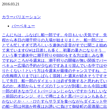
2016.03.21
カラーバリエーション
バーベキュー
こんにちは、ふなばし船一郎です。今日もいい天気です、先
程から本日の潮干狩りの入場が始まりました。船一郎には、
とても忙しすぎて恐ろしい５連休の足音がすでに聞こえ始め
て来ていますGWは日差しも多く、初夏の暑さになりそう
という事で連休中に潮干狩りやBBQをする方は楽しみな事
ですねところが今週末は、潮干狩りの開催が無い関係でバー
ベキュー広場の予約が少なめですあまり混んでいる中ではや
りたくない！という方は今週末が最後のチャンスですね、こ
の先梅雨入りまではしばらく混雑した週末が続きそうですそ
して先日、船一郎のダイエットは必ず失敗すると思われてい
るのか、本部からＬサイズのＴシャツが到着しかも今回は船
一郎の好きなホワイトバージョンじゃないですかうれしいな
～前回のオレンジ、そして噂によると黒バージョンもあると
かないとか・・・ひたすらサラダを食べながらダイエット中
の船一郎は何故か昨夜はお誘いに負けて御徒町の居酒屋に出