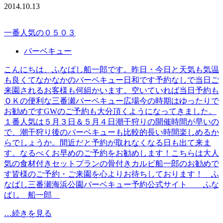
2014.10.13
一番人気の０５０３
バーベキュー
こんにちは、ふなばし船一郎です。昨日・今日と天気も気温
も良くてなかなかのバーベキュー日和です予約なしで当日ご
来園されるお客様も何組かいます。空いていれば当日予約も
ＯＫの便利な三番瀬バーベキュー広場今の時期はゆったりで
お勧めですGWのご予約も大分頂くようになってきました。
１番人気は５月３日＆５月４日潮干狩りの開催時間が早いの
で、潮干狩り後のバーベキューも比較的長い時間楽しめるか
らでしょうか。間近だと予約が取れなくなる日も出て来ま
す。なるべくお早めのご予約をお勧めします！こちらは大人
気の食材付きセットプランの骨付きカルビ船一郎のお勧めで
す皆様のご予約・ご来園を心よりお待ちしております！ ふ
なばし三番瀬海浜公園バーベキュー予約公式サイト ふな
ばし 船一郎
…続きを見る