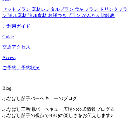
セットプラン
器材レンタルプラン
食材プラン
ドリンクプラ
ン
追加器材
追加食材
お餅つきプラン
かんたん比較表
ご利用ガイド
Guide
交通アクセス
Access
ご予約／予約状況
Blog
ふなばし船子バーベキューのブログ
ふなばし三番瀬バーベキュー広場の公式情報ブログ☆
ふなばし船子の視点でBBQの楽しさをお伝えします♪