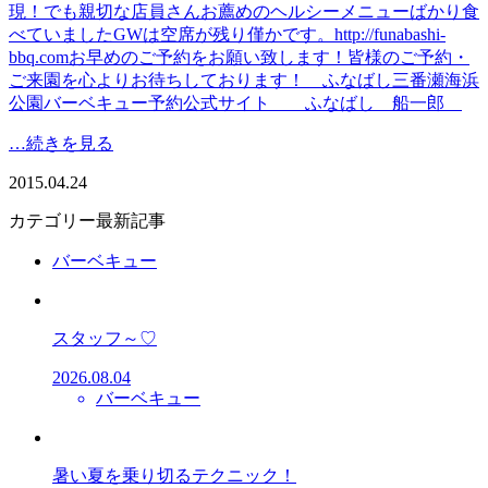
現！でも親切な店員さんお薦めのヘルシーメニューばかり食
べていましたGWは空席が残り僅かです。http://funabashi-
bbq.comお早めのご予約をお願い致します！皆様のご予約・
ご来園を心よりお待ちしております！ ふなばし三番瀬海浜
公園バーベキュー予約公式サイト ふなばし 船一郎
…続きを見る
2015.04.24
カテゴリー最新記事
バーベキュー
スタッフ～♡
2026.08.04
バーベキュー
暑い夏を乗り切るテクニック！