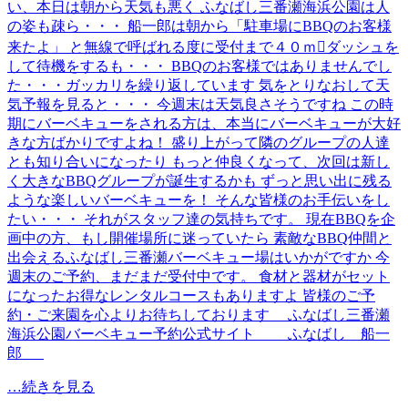
い、本日は朝から天気も悪く ふなばし三番瀬海浜公園は人
の姿も疎ら・・・ 船一郎は朝から「駐車場にBBQのお客様
来たよ」 と無線で呼ばれる度に受付まで４０ｍダッシュを
して待機をするも・・・ BBQのお客様ではありませんでし
た・・・ガッカリを繰り返しています 気をとりなおして天
気予報を見ると・・・ 今週末は天気良さそうですね この時
期にバーベキューをされる方は、本当にバーベキューが大好
きな方ばかりですよね！ 盛り上がって隣のグループの人達
とも知り合いになったり もっと仲良くなって、次回は新し
く大きなBBQグループが誕生するかも ずっと思い出に残る
ような楽しいバーベキューを！ そんな皆様のお手伝いをし
たい・・・ それがスタッフ達の気持ちです。 現在BBQを企
画中の方、もし開催場所に迷っていたら 素敵なBBQ仲間と
出会えるふなばし三番瀬バーベキュー場はいかがですか 今
週末のご予約、まだまだ受付中です。 食材と器材がセット
になったお得なレンタルコースもありますよ 皆様のご予
約・ご来園を心よりお待ちしております ふなばし三番瀬
海浜公園バーベキュー予約公式サイト ふなばし 船一
郎
…続きを見る