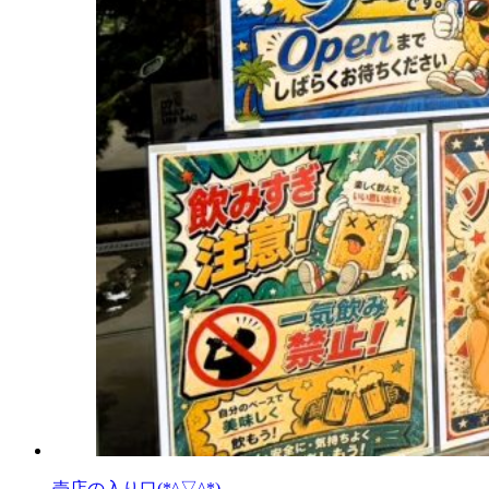
売店の入り口(*^▽^*)