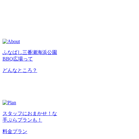
ふなばし三番瀬海浜公園
BBQ広場って
どんなところ？
スタッフにおまかせ！な
手ぶらプランも！
料金プラン