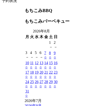
予約状況
もちこみBBQ
もちこみバーベキュー
2026年8月
月
火
水
木
金
土
日
1
2
－
－
3
4
5
6
7
8
9
－
－
－
－
○
○
○
10
11
12
13
14
15
16
○
○
○
○
○
○
○
17
18
19
20
21
22
23
○
○
○
○
○
○
○
24
25
26
27
28
29
30
○
○
○
○
○
○
○
31
○
2026年7月
2026年9月