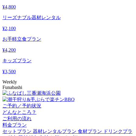
¥
4,800
リーズナブル器材レンタル
¥
2,100
お手軽立食プラン
¥
4,200
キッズプラン
¥
3,500
Weekly
Funabashi
ご予約／予約状況
どんなところ？
ご利用の流れ
料金プラン
セットプラン
器材レンタルプラン
食材プラン
ドリンクプラ