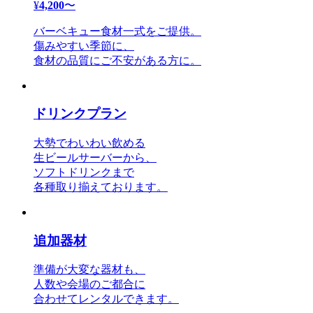
¥
4,200
〜
バーベキュー食材一式をご提供。
傷みやすい季節に、
食材の品質にご不安がある方に。
ドリンクプラン
大勢でわいわい飲める
生ビールサーバーから、
ソフトドリンクまで
各種取り揃えております。
追加器材
準備が大変な器材も、
人数や会場のご都合に
合わせてレンタルできます。