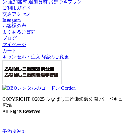
ン
追加器材
追加食材
お餅つきプラン
ご利用ガイド
交通アクセス
Instagram
お客様の声
よくあるご質問
ブログ
マイページ
カート
キャンセル・注文内容のご変更
COPYRIGHT ©2025 ふなばし三番瀬海浜公園 バーベキュー
広場
All Rights Reserved.
予約状況
を