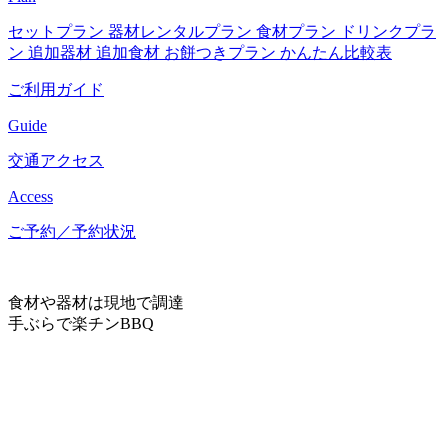
セットプラン
器材レンタルプラン
食材プラン
ドリンクプラ
ン
追加器材
追加食材
お餅つきプラン
かんたん比較表
ご利用ガイド
Guide
交通アクセス
Access
ご予約／予約状況
食材や器材は現地で調達
手ぶらで楽チンBBQ