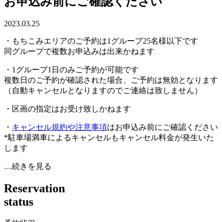
お申込み前にご確認ください
2023.03.25
・もちこみエリアのご予約は1グループ25名様以下です
同グループで複数お申込みは出来かねます
・1グループ1日のみご予約が可能です
複数日のご予約が確認された場合、ご予約は無効となります
（自動キャンセルとなりますのでご連絡は致しません）
・区画の指定はお受け致しかねます
・
キャンセル規約や注意事項
はお申込み前にご確認ください
*駐車場満車によるキャンセルもキャンセル料金が発生いた
します
…続きを見る
R
e
s
e
r
v
a
t
i
o
n
s
t
a
t
u
s