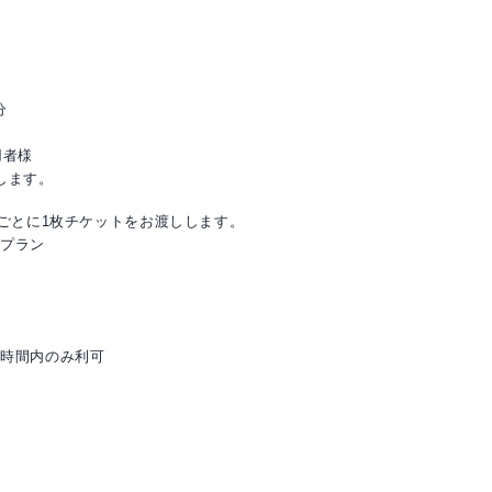
分
用者様
します。
様ごとに1枚チケットをお渡しします。
トプラン
時間内のみ利可
。
♡