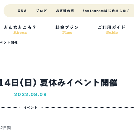
Q&A
ブログ
お客様の声
instagram
はじめました！
News
どんなところ？
料金プラン
ご利用ガイド
About
Plan
Guide
ニュース
イベント開催
ふなばし三番瀬海浜公園バーベキュー場のお知らせを掲載しています♪
)14日(日) 夏休みイベント開催
2022.08.09
イベント
の2日間