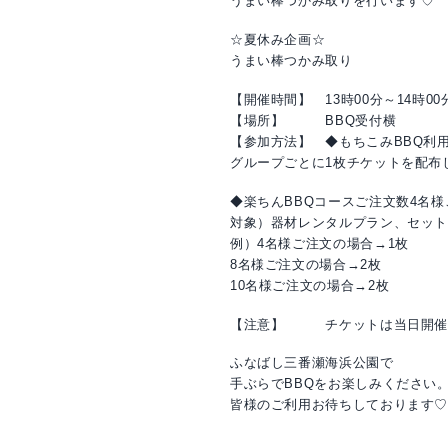
うまい棒つかみ取りを行います♡
☆夏休み企画☆
うまい棒つかみ取り
【開催時間】 13時00分～14時00
【場所】 BBQ受付横
【参加方法】 ◆もちこみBBQ利
グループごとに1枚チケットを配布
◆楽ちんBBQコースご注文数4名
対象）器材レンタルプラン、セッ
例）4名様ご注文の場合→1枚
8名様ご注文の場合→2枚
10名様ご注文の場合→2枚
【注意】 チケットは当日開催
ふなばし三番瀬海浜公園で
手ぶらでBBQをお楽しみください
皆様のご利用お待ちしております