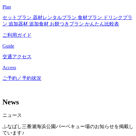
Plan
セットプラン
器材レンタルプラン
食材プラン
ドリンクプラ
ン
追加器材
追加食材
お餅つきプラン
かんたん比較表
ご利用ガイド
Guide
交通アクセス
Access
ご予約／予約状況
News
ニュース
ふなばし三番瀬海浜公園バーベキュー場のお知らせを掲載し
ています♪