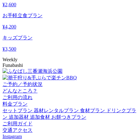
¥
2,600
お手軽立食プラン
¥
4,200
キッズプラン
¥
3,500
Weekly
Funabashi
ご予約／予約状況
どんなところ？
ご利用の流れ
料金プラン
セットプラン
器材レンタルプラン
食材プラン
ドリンクプラ
ン
追加器材
追加食材
お餅つきプラン
ご利用ガイド
交通アクセス
Instagram