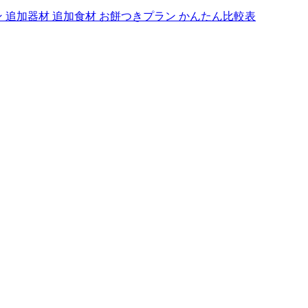
ン
追加器材
追加食材
お餅つきプラン
かんたん比較表