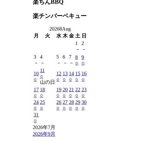
楽ちんBBQ
楽チンバーベキュー
2026
8
Aug
月
火
水
木
金
土
日
1
2
－
－
3
4
5
6
7
8
9
－
－
－
－
－
○
○
11
10
12
13
14
15
16
○
○
○
○
○
○
○
山の日
17
18
19
20
21
22
23
○
○
○
○
○
○
○
24
25
26
27
28
29
30
○
○
○
○
○
○
○
31
○
2026年7月
2026年9月