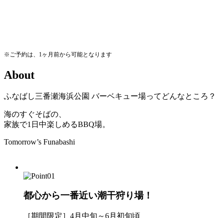
※ご予約は、1ヶ月前から可能となります
A
b
o
u
t
ふなばし三番瀬海浜公園
バーベキュー場ってどんなところ？
海のすぐそばの、
家族で1日中楽しめるBBQ場。
Tomorrow’s Funabashi
都心から一番近い潮干狩り場！
［期間限定］4月中旬～6月初旬頃