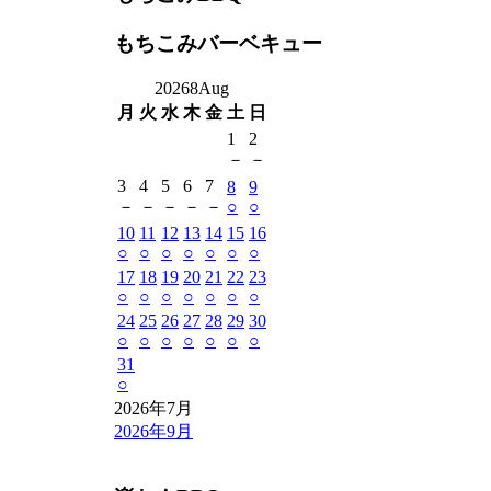
もちこみバーベキュー
2026
8
Aug
月
火
水
木
金
土
日
1
2
－
－
3
4
5
6
7
8
9
－
－
－
－
－
○
○
10
11
12
13
14
15
16
○
○
○
○
○
○
○
17
18
19
20
21
22
23
○
○
○
○
○
○
○
24
25
26
27
28
29
30
○
○
○
○
○
○
○
31
○
2026年7月
2026年9月