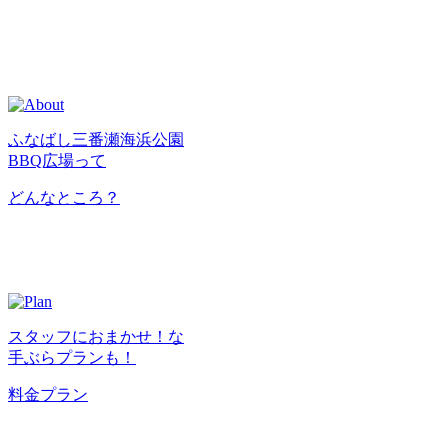
ふなばし三番瀬海浜公園
BBQ広場って
どんなところ？
スタッフにおまかせ！な
手ぶらプランも！
料金プラン