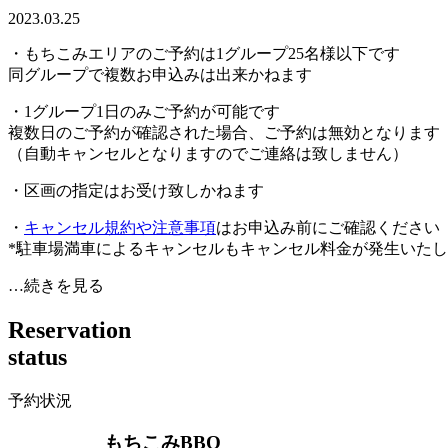
2023.03.25
・もちこみエリアのご予約は1グループ25名様以下です
同グループで複数お申込みは出来かねます
・1グループ1日のみご予約が可能です
複数日のご予約が確認された場合、ご予約は無効となります
（自動キャンセルとなりますのでご連絡は致しません）
・区画の指定はお受け致しかねます
・
キャンセル規約や注意事項
はお申込み前にご確認ください
*駐車場満車によるキャンセルもキャンセル料金が発生いた
…続きを見る
R
e
s
e
r
v
a
t
i
o
n
s
t
a
t
u
s
予約状況
もちこみBBQ