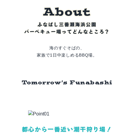
A
b
o
u
t
ふなばし三番瀬海浜公園
バーベキュー場ってどんなところ？
海のすぐそばの、
家族で1日中楽しめるBBQ場。
Tomorrow’s Funabashi
都心から一番近い潮干狩り場！