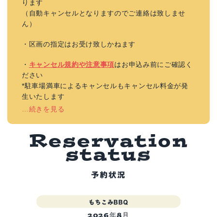
ります
（自動キャンセルとなりますのでご連絡は致しませ
ん）
・区画の指定はお受け致しかねます
・
キャンセル規約や注意事項
はお申込み前にご確認く
ださい
*駐車場満車によるキャンセルもキャンセル料金が発
生いたします
…続きを見る
R
e
s
e
r
v
a
t
i
o
n
s
t
a
t
u
s
予約状況
もちこみBBQ
2026年8月