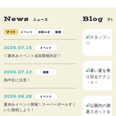
News
Blog
ニュース
ブロ
すべて
イベント
お知らせ
重要
ス
2
2026.07.15
イベント
♡夏休みイベント追加開催決定♡
暑
2026.07.12
重要
ニ
熱中症に注意！
2
2026.06.28
イベント
公
夏休みイベント開催！スーパーボールすく
いに挑戦しよう！
を