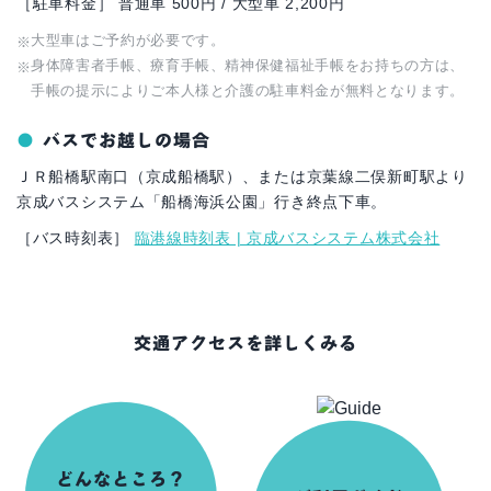
［駐車料金］ 普通車 500円 / 大型車 2,200円
大型車はご予約が必要です。
身体障害者手帳、療育手帳、精神保健福祉手帳をお持ちの方は、
手帳の提示によりご本人様と介護の駐車料金が無料となります。
バスでお越しの場合
ＪＲ船橋駅南口（京成船橋駅）、または京葉線二俣新町駅より
京成バスシステム「船橋海浜公園」行き終点下車。
［バス時刻表］
臨港線時刻表 | 京成バスシステム株式会社
交通アクセスを詳しくみる
どんなところ？