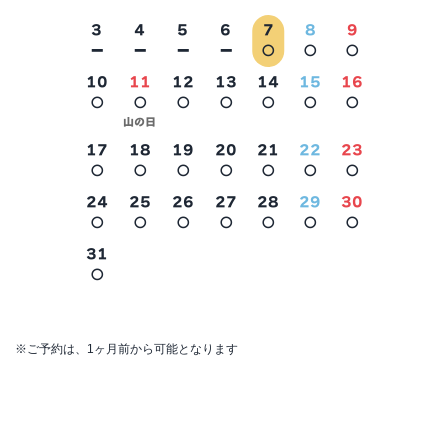
3
4
5
6
7
8
9
－
－
－
－
○
○
○
10
11
12
13
14
15
16
○
○
○
○
○
○
○
2026年9月
山の日
17
18
19
20
21
22
23
○
○
○
○
○
○
○
24
25
26
27
28
29
30
○
○
○
○
○
○
○
31
○
※ご予約は、1ヶ月前から可能となります