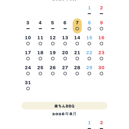
1
2
－
－
3
4
5
6
7
8
9
－
－
－
－
○
○
○
10
11
12
13
14
15
16
○
○
○
○
○
○
○
2026年9月
17
18
19
20
21
22
23
○
○
○
○
○
○
○
24
25
26
27
28
29
30
○
○
○
○
○
○
○
31
○
楽ちんBBQ
2026年8月
1
2
－
－