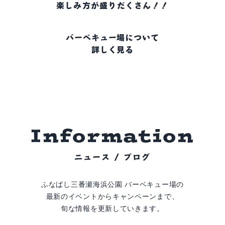
楽しみ方が盛りだくさん！！
バーベキュー場について
詳しく見る
I
n
f
o
r
m
a
t
i
o
n
ニュース / ブログ
ふなばし三番瀬海浜公園 バーベキュー場の
最新のイベントからキャンペーンまで、
旬な情報を更新していきます。