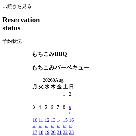
…続きを見る
R
e
s
e
r
v
a
t
i
o
n
s
t
a
t
u
s
予約状況
もちこみBBQ
もちこみバーベキュー
2026
8
Aug
月
火
水
木
金
土
日
1
2
－
－
3
4
5
6
7
8
9
－
－
－
－
－
－
○
10
11
12
13
14
15
16
○
○
○
○
○
○
○
17
18
19
20
21
22
23