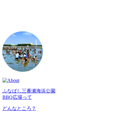
ふなばし三番瀬海浜公園
BBQ広場って
どんなところ？