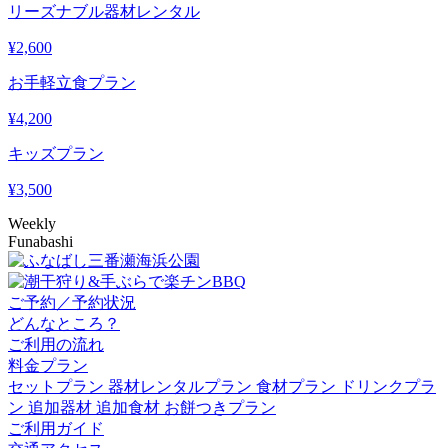
リーズナブル器材レンタル
¥
2,600
お手軽立食プラン
¥
4,200
キッズプラン
¥
3,500
Weekly
Funabashi
ご予約／予約状況
どんなところ？
ご利用の流れ
料金プラン
セットプラン
器材レンタルプラン
食材プラン
ドリンクプラ
ン
追加器材
追加食材
お餅つきプラン
ご利用ガイド