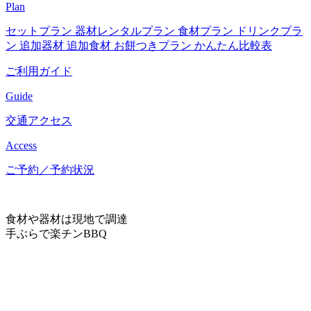
Plan
セットプラン
器材レンタルプラン
食材プラン
ドリンクプラ
ン
追加器材
追加食材
お餅つきプラン
かんたん比較表
ご利用ガイド
Guide
交通アクセス
Access
ご予約／予約状況
食材や器材は現地で調達
手ぶらで楽チンBBQ