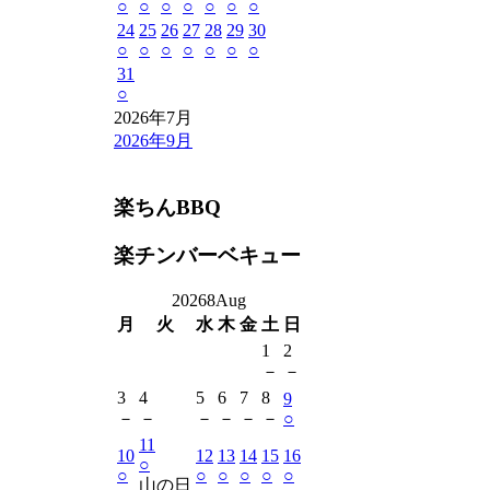
○
○
○
○
○
○
○
24
25
26
27
28
29
30
○
○
○
○
○
○
○
31
○
2026年7月
2026年9月
楽ちんBBQ
楽チンバーベキュー
2026
8
Aug
月
火
水
木
金
土
日
1
2
－
－
3
4
5
6
7
8
9
－
－
－
－
－
－
○
11
10
12
13
14
15
16
○
○
○
○
○
○
○
山の日