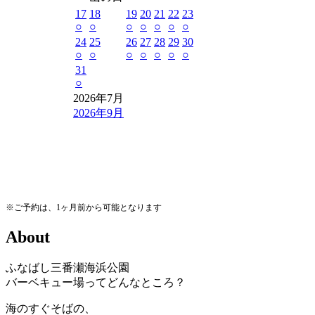
17
18
19
20
21
22
23
○
○
○
○
○
○
○
24
25
26
27
28
29
30
○
○
○
○
○
○
○
31
○
2026年7月
2026年9月
※ご予約は、1ヶ月前から可能となります
A
b
o
u
t
ふなばし三番瀬海浜公園
バーベキュー場ってどんなところ？
海のすぐそばの、