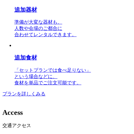
追加器材
準備が大変な器材も、
人数や会場のご都合に
合わせてレンタルできます。
追加食材
「セットプランでは食べ足りない」
という場合などに、
食材を単品でご注文可能です。
プランを詳しくみる
A
c
c
e
s
s
交通アクセス