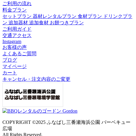
ご利用の流れ
料金プラン
セットプラン
器材レンタルプラン
食材プラン
ドリンクプラ
ン
追加器材
追加食材
お餅つきプラン
ご利用ガイド
交通アクセス
Instagram
お客様の声
よくあるご質問
ブログ
マイページ
カート
キャンセル・注文内容のご変更
COPYRIGHT ©2025 ふなばし三番瀬海浜公園 バーベキュー
広場
All Rights Reserved.