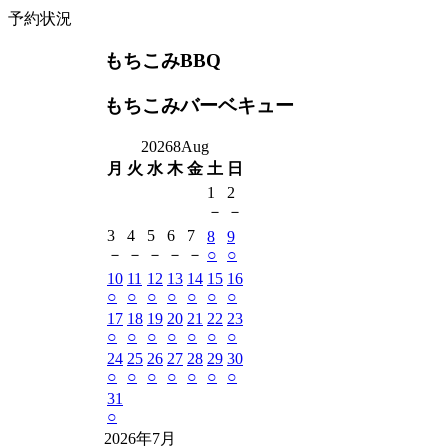
予約状況
もちこみBBQ
もちこみバーベキュー
2026
8
Aug
月
火
水
木
金
土
日
1
2
－
－
3
4
5
6
7
8
9
－
－
－
－
－
○
○
10
11
12
13
14
15
16
○
○
○
○
○
○
○
17
18
19
20
21
22
23
○
○
○
○
○
○
○
24
25
26
27
28
29
30
○
○
○
○
○
○
○
31
○
2026年7月