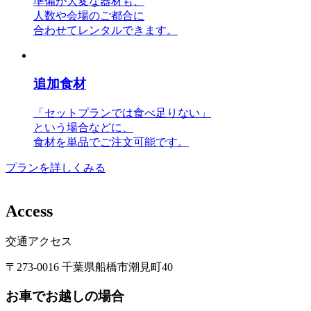
準備が大変な器材も、
人数や会場のご都合に
合わせてレンタルできます。
追加食材
「セットプランでは食べ足りない」
という場合などに、
食材を単品でご注文可能です。
プランを詳しくみる
A
c
c
e
s
s
交通アクセス
〒273-0016 千葉県船橋市潮見町40
お車でお越しの場合