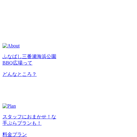
ふなばし三番瀬海浜公園
BBQ広場って
どんなところ？
スタッフにおまかせ！な
手ぶらプランも！
料金プラン