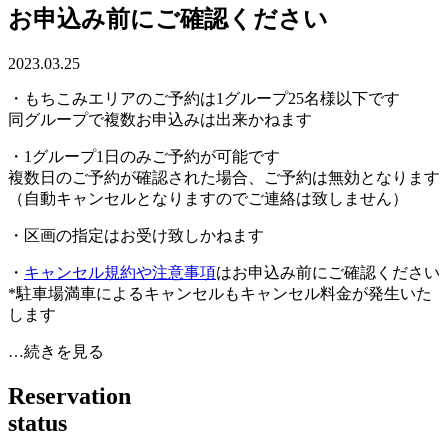
お申込み前にご確認ください
2023.03.25
・もちこみエリアのご予約は1グループ25名様以下です
同グループで複数お申込みは出来かねます
・1グループ1日のみご予約が可能です
複数日のご予約が確認された場合、ご予約は無効となります
（自動キャンセルとなりますのでご連絡は致しません）
・区画の指定はお受け致しかねます
・
キャンセル規約や注意事項
はお申込み前にご確認ください
*駐車場満車によるキャンセルもキャンセル料金が発生いた
します
…続きを見る
R
e
s
e
r
v
a
t
i
o
n
s
t
a
t
u
s