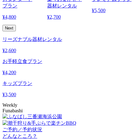
プラン
器材レンタル
¥
5,500
¥
4,800
¥
2,700
¥
Next
リーズナブル器材レンタル
¥
2,600
お手軽立食プラン
¥
4,200
キッズプラン
¥
3,500
Weekly
Funabashi
ご予約／予約状況
どんなところ？