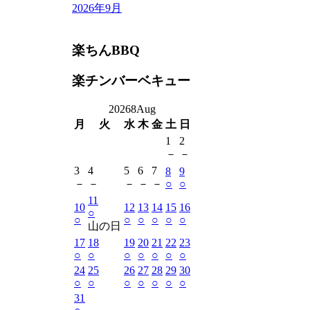
2026年9月
楽ちんBBQ
楽チンバーベキュー
2026
8
Aug
月
火
水
木
金
土
日
1
2
－
－
3
4
5
6
7
8
9
－
－
－
－
－
○
○
11
10
12
13
14
15
16
○
○
○
○
○
○
○
山の日
17
18
19
20
21
22
23
○
○
○
○
○
○
○
24
25
26
27
28
29
30
○
○
○
○
○
○
○
31