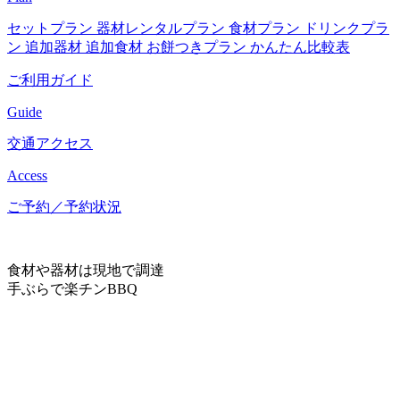
セットプラン
器材レンタルプラン
食材プラン
ドリンクプラ
ン
追加器材
追加食材
お餅つきプラン
かんたん比較表
ご利用ガイド
Guide
交通アクセス
Access
ご予約／予約状況
食材や器材は現地で調達
手ぶらで楽チンBBQ