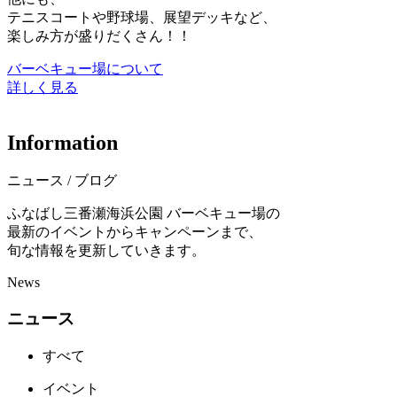
テニスコートや野球場、展望デッキなど、
楽しみ方が盛りだくさん！！
バーベキュー場について
詳しく見る
I
n
f
o
r
m
a
t
i
o
n
ニュース / ブログ
ふなばし三番瀬海浜公園 バーベキュー場の
最新のイベントからキャンペーンまで、
旬な情報を更新していきます。
News
ニュース
すべて
イベント