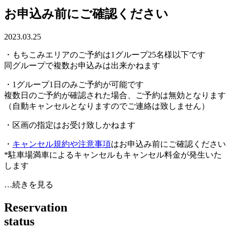
お申込み前にご確認ください
2023.03.25
・もちこみエリアのご予約は1グループ25名様以下です
同グループで複数お申込みは出来かねます
・1グループ1日のみご予約が可能です
複数日のご予約が確認された場合、ご予約は無効となります
（自動キャンセルとなりますのでご連絡は致しません）
・区画の指定はお受け致しかねます
・
キャンセル規約や注意事項
はお申込み前にご確認ください
*駐車場満車によるキャンセルもキャンセル料金が発生いた
します
…続きを見る
R
e
s
e
r
v
a
t
i
o
n
s
t
a
t
u
s