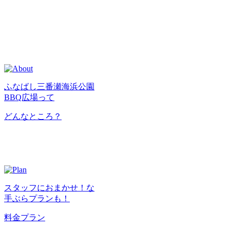
ふなばし三番瀬海浜公園
BBQ広場って
どんなところ？
スタッフにおまかせ！な
手ぶらプランも！
料金プラン