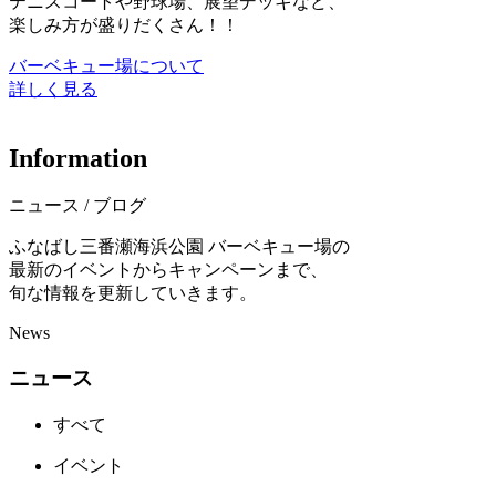
テニスコートや野球場、展望デッキなど、
楽しみ方が盛りだくさん！！
バーベキュー場について
詳しく見る
I
n
f
o
r
m
a
t
i
o
n
ニュース / ブログ
ふなばし三番瀬海浜公園 バーベキュー場の
最新のイベントからキャンペーンまで、
旬な情報を更新していきます。
News
ニュース
すべて
イベント