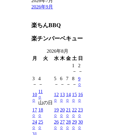
2026年7月
2026年9月
楽ちんBBQ
楽チンバーベキュー
2026年8月
月
火
水
木
金
土
日
1
2
－
－
3
4
5
6
7
8
9
－
－
－
－
－
－
○
11
10
12
13
14
15
16
○
○
○
○
○
○
○
山の日
17
18
19
20
21
22
23
○
○
○
○
○
○
○
24
25
26
27
28
29
30
○
○
○
○
○
○
○
31