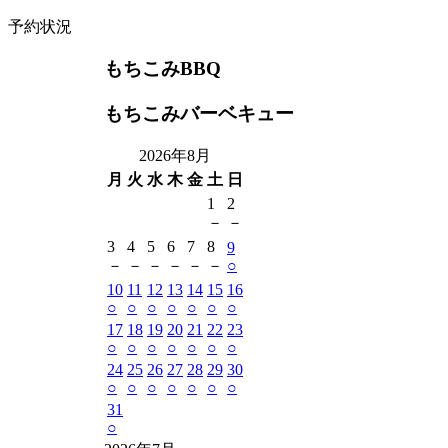
予約状況
もちこみBBQ
もちこみバーベキュー
2026年8月
月
火
水
木
金
土
日
1
2
－
－
3
4
5
6
7
8
9
－
－
－
－
－
－
○
10
11
12
13
14
15
16
○
○
○
○
○
○
○
17
18
19
20
21
22
23
○
○
○
○
○
○
○
24
25
26
27
28
29
30
○
○
○
○
○
○
○
31
○