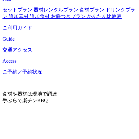
セットプラン
器材レンタルプラン
食材プラン
ドリンクプラ
ン
追加器材
追加食材
お餅つきプラン
かんたん比較表
ご利用ガイド
Guide
交通アクセス
Access
ご予約／予約状況
食材や器材は現地で調達
手ぶらで楽チンBBQ