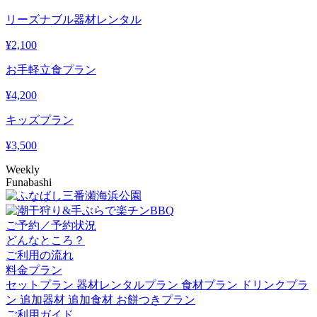
リーズナブル器材レンタル
¥
2,100
お手軽立食プラン
¥
4,200
キッズプラン
¥
3,500
Weekly
Funabashi
ご予約／予約状況
どんなところ？
ご利用の流れ
料金プラン
セットプラン
器材レンタルプラン
食材プラン
ドリンクプラ
ン
追加器材
追加食材
お餅つきプラン
ご利用ガイド