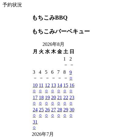
予約状況
もちこみBBQ
もちこみバーベキュー
2026年8月
月
火
水
木
金
土
日
1
2
－
－
3
4
5
6
7
8
9
－
－
－
－
－
－
○
10
11
12
13
14
15
16
○
○
○
○
○
○
○
17
18
19
20
21
22
23
○
○
○
○
○
○
○
24
25
26
27
28
29
30
○
○
○
○
○
○
○
31
○
2026年7月