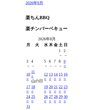
2026年9月
楽ちんBBQ
楽チンバーベキュー
2026年8月
月
火
水
木
金
土
日
1
2
－
－
3
4
5
6
7
8
9
－
－
－
－
－
－
○
11
10
12
13
14
15
16
○
○
○
○
○
○
○
山の日
17
18
19
20
21
22
23
○
○
○
○
○
○
○
24
25
26
27
28
29
30
○
○
○
○
○
○
○
31