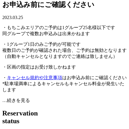
お申込み前にご確認ください
2023.03.25
・もちこみエリアのご予約は1グループ25名様以下です
同グループで複数お申込みは出来かねます
・1グループ1日のみご予約が可能です
複数日のご予約が確認された場合、ご予約は無効となります
（自動キャンセルとなりますのでご連絡は致しません）
・区画の指定はお受け致しかねます
・
キャンセル規約や注意事項
はお申込み前にご確認ください
*駐車場満車によるキャンセルもキャンセル料金が発生いた
します
…続きを見る
R
e
s
e
r
v
a
t
i
o
n
s
t
a
t
u
s