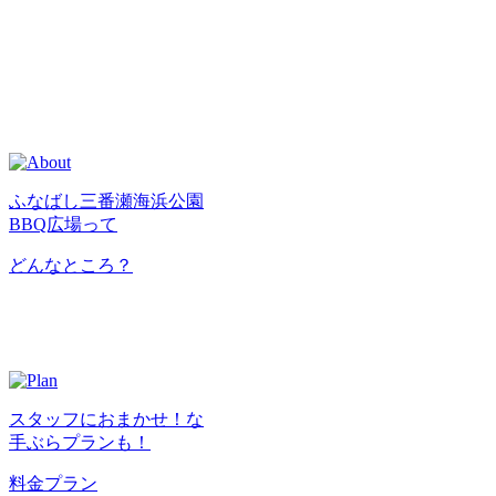
ふなばし三番瀬海浜公園
BBQ広場って
どんなところ？
スタッフにおまかせ！な
手ぶらプランも！
料金プラン