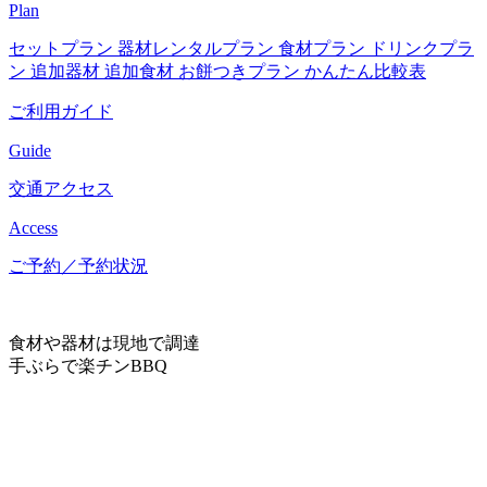
Plan
セットプラン
器材レンタルプラン
食材プラン
ドリンクプラ
ン
追加器材
追加食材
お餅つきプラン
かんたん比較表
ご利用ガイド
Guide
交通アクセス
Access
ご予約／予約状況
食材や器材は現地で調達
手ぶらで楽チンBBQ