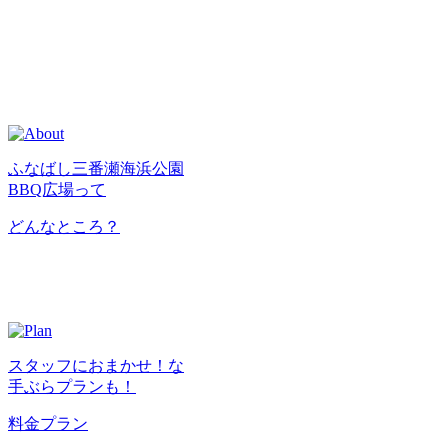
ふなばし三番瀬海浜公園
BBQ広場って
どんなところ？
スタッフにおまかせ！な
手ぶらプランも！
料金プラン