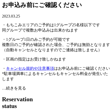
お申込み前にご確認ください
2023.03.25
・もちこみエリアのご予約は1グループ25名様以下です
同グループで複数お申込みは出来かねます
・1グループ1日のみご予約が可能です
複数日のご予約が確認された場合、ご予約は無効となります
（自動キャンセルとなりますのでご連絡は致しません）
・区画の指定はお受け致しかねます
・
キャンセル規約や注意事項
はお申込み前にご確認ください
*駐車場満車によるキャンセルもキャンセル料金が発生いた
します
…続きを見る
R
e
s
e
r
v
a
t
i
o
n
s
t
a
t
u
s