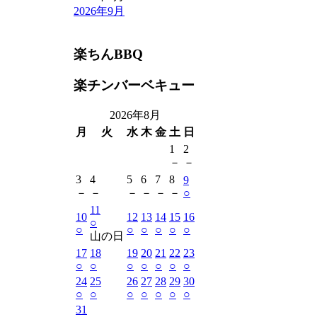
2026年9月
楽ちんBBQ
楽チンバーベキュー
2026年8月
月
火
水
木
金
土
日
1
2
－
－
3
4
5
6
7
8
9
－
－
－
－
－
－
○
11
10
12
13
14
15
16
○
○
○
○
○
○
○
山の日
17
18
19
20
21
22
23
○
○
○
○
○
○
○
24
25
26
27
28
29
30
○
○
○
○
○
○
○
31