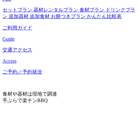
セットプラン
器材レンタルプラン
食材プラン
ドリンクプラ
ン
追加器材
追加食材
お餅つきプラン
かんたん比較表
ご利用ガイド
Guide
交通アクセス
Access
ご予約／予約状況
食材や器材は現地で調達
手ぶらで楽チンBBQ