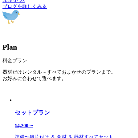
2026.07.23
ブログを詳しくみる
P
l
a
n
料金プラン
器材だけレンタル～すべておまかせのプランまで。
お好みに合わせて選べます。
セットプラン
¥
4,200
〜
準備〜後片付け ＆ 食材 ＆ 器材すべてセット。