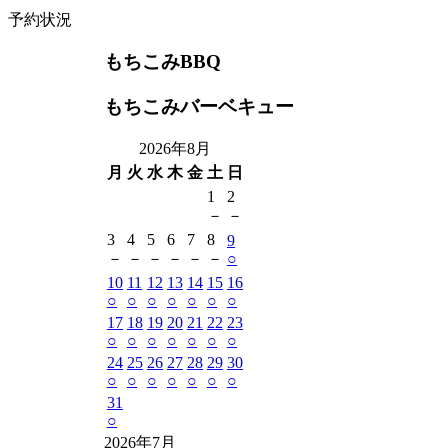
予約状況
もちこみBBQ
もちこみバーベキュー
2026年8月
月
火
水
木
金
土
日
1
2
－
－
3
4
5
6
7
8
9
－
－
－
－
－
－
○
10
11
12
13
14
15
16
○
○
○
○
○
○
○
17
18
19
20
21
22
23
○
○
○
○
○
○
○
24
25
26
27
28
29
30
○
○
○
○
○
○
○
31
○
2026年7月