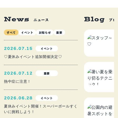
News
Blog
ニュース
ブロ
すべて
イベント
お知らせ
重要
ス
2
2026.07.15
イベント
♡夏休みイベント追加開催決定♡
暑
2026.07.12
重要
ニ
熱中症に注意！
2
2026.06.28
イベント
公
夏休みイベント開催！スーパーボールすく
いに挑戦しよう！
を