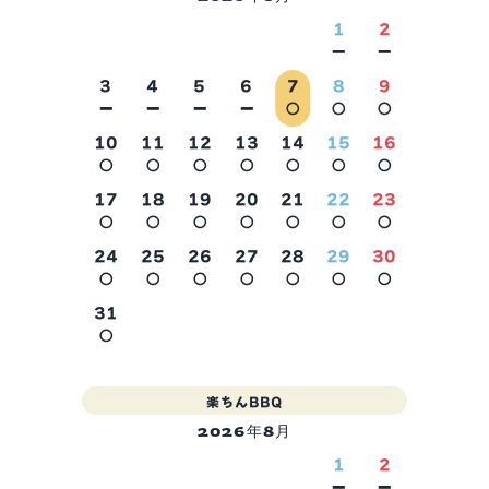
1
2
－
－
3
4
5
6
7
8
9
－
－
－
－
○
○
○
10
11
12
13
14
15
16
○
○
○
○
○
○
○
2026年9月
17
18
19
20
21
22
23
○
○
○
○
○
○
○
24
25
26
27
28
29
30
○
○
○
○
○
○
○
31
○
楽ちんBBQ
2026年8月
1
2
－
－