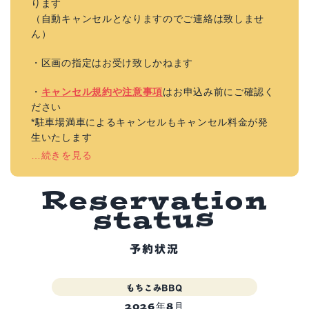
ります
（自動キャンセルとなりますのでご連絡は致しませ
ん）
・区画の指定はお受け致しかねます
・
キャンセル規約や注意事項
はお申込み前にご確認く
ださい
*駐車場満車によるキャンセルもキャンセル料金が発
生いたします
…続きを見る
R
e
s
e
r
v
a
t
i
o
n
s
t
a
t
u
s
予約状況
もちこみBBQ
2026年8月