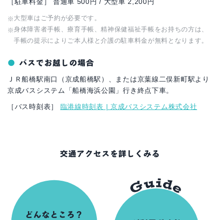
［駐車料金］ 普通車 500円 / 大型車 2,200円
大型車はご予約が必要です。
身体障害者手帳、療育手帳、精神保健福祉手帳をお持ちの方は、
手帳の提示によりご本人様と介護の駐車料金が無料となります。
バスでお越しの場合
ＪＲ船橋駅南口（京成船橋駅）、または京葉線二俣新町駅より
京成バスシステム「船橋海浜公園」行き終点下車。
［バス時刻表］
臨港線時刻表 | 京成バスシステム株式会社
交通アクセスを詳しくみる
どんなところ？