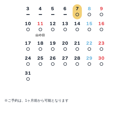
3
4
5
6
7
8
9
－
－
－
－
○
○
○
10
11
12
13
14
15
16
○
○
○
○
○
○
○
2026年9月
山の日
17
18
19
20
21
22
23
○
○
○
○
○
○
○
24
25
26
27
28
29
30
○
○
○
○
○
○
○
31
○
※ご予約は、1ヶ月前から可能となります