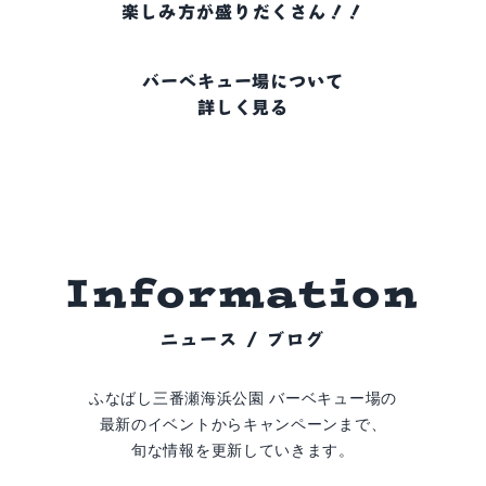
楽しみ方が盛りだくさん！！
バーベキュー場について
詳しく見る
I
n
f
o
r
m
a
t
i
o
n
ニュース / ブログ
ふなばし三番瀬海浜公園 バーベキュー場の
最新のイベントからキャンペーンまで、
旬な情報を更新していきます。