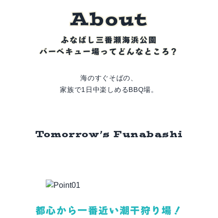
A
b
o
u
t
ふなばし三番瀬海浜公園
バーベキュー場ってどんなところ？
海のすぐそばの、
家族で1日中楽しめるBBQ場。
Tomorrow’s Funabashi
都心から一番近い潮干狩り場！