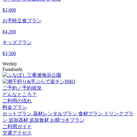
¥
2,600
お手軽立食プラン
¥
4,200
キッズプラン
¥
3,500
Weekly
Funabashi
ご予約／予約状況
どんなところ？
ご利用の流れ
料金プラン
セットプラン
器材レンタルプラン
食材プラン
ドリンクプラ
ン
追加器材
追加食材
お餅つきプラン
ご利用ガイド
交通アクセス