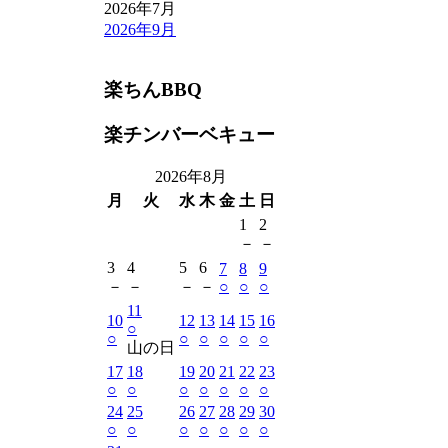
2026年7月
2026年9月
楽ちんBBQ
楽チンバーベキュー
2026年8月
月
火
水
木
金
土
日
1
2
－
－
3
4
5
6
7
8
9
－
－
－
－
○
○
○
11
10
12
13
14
15
16
○
○
○
○
○
○
○
山の日
17
18
19
20
21
22
23
○
○
○
○
○
○
○
24
25
26
27
28
29
30
○
○
○
○
○
○
○