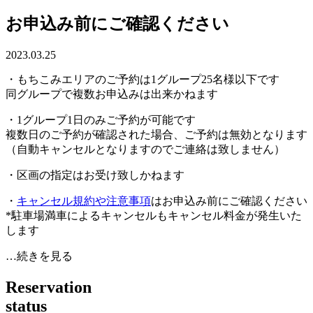
お申込み前にご確認ください
2023.03.25
・もちこみエリアのご予約は1グループ25名様以下です
同グループで複数お申込みは出来かねます
・1グループ1日のみご予約が可能です
複数日のご予約が確認された場合、ご予約は無効となります
（自動キャンセルとなりますのでご連絡は致しません）
・区画の指定はお受け致しかねます
・
キャンセル規約や注意事項
はお申込み前にご確認ください
*駐車場満車によるキャンセルもキャンセル料金が発生いた
します
…続きを見る
R
e
s
e
r
v
a
t
i
o
n
s
t
a
t
u
s