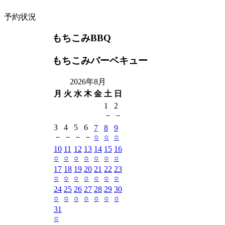
予約状況
もちこみBBQ
もちこみバーベキュー
2026年8月
月
火
水
木
金
土
日
1
2
－
－
3
4
5
6
7
8
9
－
－
－
－
○
○
○
10
11
12
13
14
15
16
○
○
○
○
○
○
○
17
18
19
20
21
22
23
○
○
○
○
○
○
○
24
25
26
27
28
29
30
○
○
○
○
○
○
○
31
○