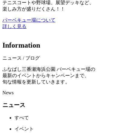
テニスコートや野球場、展望デッキなど、
楽しみ方が盛りだくさん！！
バーベキュー場について
詳しく見る
I
n
f
o
r
m
a
t
i
o
n
ニュース / ブログ
ふなばし三番瀬海浜公園 バーベキュー場の
最新のイベントからキャンペーンまで、
旬な情報を更新していきます。
News
ニュース
すべて
イベント