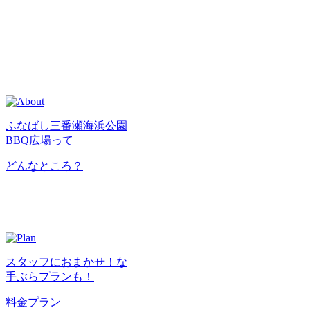
ふなばし三番瀬海浜公園
BBQ広場って
どんなところ？
スタッフにおまかせ！な
手ぶらプランも！
料金プラン