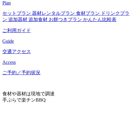
Plan
セットプラン
器材レンタルプラン
食材プラン
ドリンクプラ
ン
追加器材
追加食材
お餅つきプラン
かんたん比較表
ご利用ガイド
Guide
交通アクセス
Access
ご予約／予約状況
食材や器材は現地で調達
手ぶらで楽チンBBQ