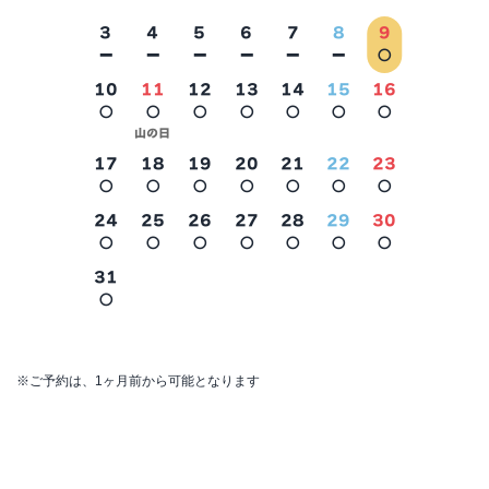
3
4
5
6
7
8
9
－
－
－
－
－
－
○
10
11
12
13
14
15
16
○
○
○
○
○
○
○
2026年9月
山の日
17
18
19
20
21
22
23
○
○
○
○
○
○
○
24
25
26
27
28
29
30
○
○
○
○
○
○
○
31
○
※ご予約は、1ヶ月前から可能となります