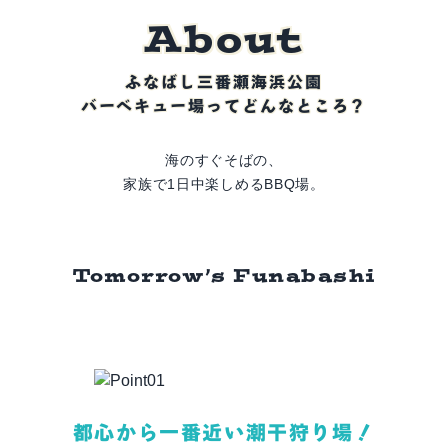
A
b
o
u
t
ふなばし三番瀬海浜公園
バーベキュー場ってどんなところ？
海のすぐそばの、
家族で1日中楽しめるBBQ場。
Tomorrow’s Funabashi
都心から一番近い潮干狩り場！