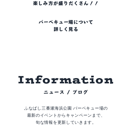
楽しみ方が盛りだくさん！！
バーベキュー場について
詳しく見る
I
n
f
o
r
m
a
t
i
o
n
ニュース / ブログ
ふなばし三番瀬海浜公園 バーベキュー場の
最新のイベントからキャンペーンまで、
旬な情報を更新していきます。