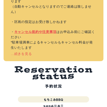
ります
（自動キャンセルとなりますのでご連絡は致しませ
ん）
・区画の指定はお受け致しかねます
・
キャンセル規約や注意事項
はお申込み前にご確認く
ださい
*駐車場満車によるキャンセルもキャンセル料金が発
生いたします
…続きを見る
R
e
s
e
r
v
a
t
i
o
n
s
t
a
t
u
s
予約状況
もちこみBBQ
2026年8月