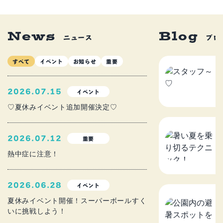
News
Blog
ニュース
ブロ
すべて
イベント
お知らせ
重要
ス
2
2026.07.15
イベント
♡夏休みイベント追加開催決定♡
暑
2026.07.12
重要
ニ
熱中症に注意！
2
2026.06.28
イベント
公
夏休みイベント開催！スーパーボールすく
いに挑戦しよう！
を