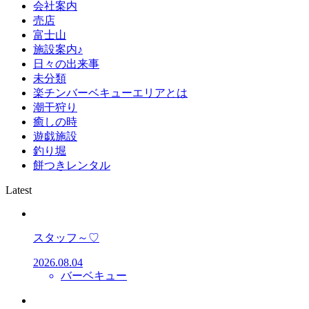
会社案内
売店
富士山
施設案内♪
日々の出来事
未分類
楽チンバーベキューエリアとは
潮干狩り
癒しの時
遊戯施設
釣り堀
餅つきレンタル
Latest
スタッフ～♡
2026.08.04
バーベキュー