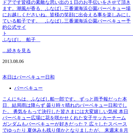
ドアです皆様の素敵な思い出の１日のお手伝いをさせて頂き
ます。潮風が香る、ふなばし三番瀬海浜公園バーベキュー場
にお越しくださいね。皆様の笑顔に出会える事を楽しみにし
ている船子です。 ふなばし三番瀬海浜公園バーベキュー予
約公式サイ
ふなばし 船子
…続きを見る
2013.08.06
本日はバーベキュー日和
バーベキュー
こんにちは、ふなばし船一郎です。 ずっと雨予報だった本
日、結局雨は降らず 曇り時々晴れのバーベキュー日和でし
た。 勇気をもって決行した皆さまには大変嬉しい気候 本日
バーベキュー広場に花を咲かせくれた女子サッカーチーム
ガンダムもバーベキューが好きだった？ 広々したスペース
でゆったり 夏休みも残り僅かとなりましたが、 来週末８月