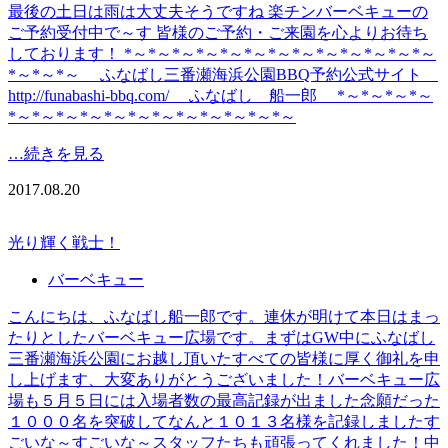
最後の土日は雨は大丈夫そうですね 楽チンバーベキューの
ご予約受付中で～す 皆様のご予約・ご来園を心よりお待ち
しております！ *～*～*～*～*～*～*～*～*～*～*～*～*～
*～*～*～ ふなばし三番瀬海浜公園BBQ予約公式サイト
http://funabashi-bbq.com/ ふなばし 船一郎 *～*～*～*～
*～*～*～*～*～*～*～*～*～*～*～*～
…続きを見る
2017.08.20
光り輝く戦士！
バーベキュー
こんにちは、ふなばし船一郎です。連休が明けて本日はまっ
たりとしたバーベキュー広場です。まずはGW中にふなばし
三番瀬海浜公園にお越し頂いたすべての皆様に厚く御礼を申
し上げます、大変ありがとうございました！バーベキュー広
場も５月５日には入場者数の最高記録が出ました念願だった
１０００名を突破してなんと１０１３名様を記録しましたす
ごいな～すごいな～スタッフたちも頑張ってくれました！中