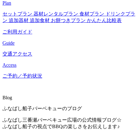
Plan
セットプラン
器材レンタルプラン
食材プラン
ドリンクプラ
ン
追加器材
追加食材
お餅つきプラン
かんたん比較表
ご利用ガイド
Guide
交通アクセス
Access
ご予約／予約状況
Blog
ふなばし船子バーベキューのブログ
ふなばし三番瀬バーベキュー広場の公式情報ブログ☆
ふなばし船子の視点でBBQの楽しさをお伝えします♪