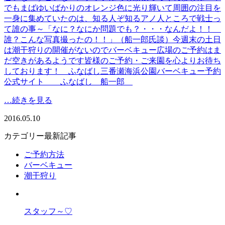
でもまばゆいばかりのオレンジ色に光り輝いて周囲の注目を
一身に集めていたのは、知る人ぞ知るアノ人ところで戦士っ
て誰の事～「なに？なにか問題でも？・・・なんだよ！！
誰？こんな写真撮ったの！！」（船一郎氏談）今週末の土日
は潮干狩りの開催がないのでバーベキュー広場のご予約はま
だ空きがあるようです皆様のご予約・ご来園を心よりお待ち
しております！ ふなばし三番瀬海浜公園バーベキュー予約
公式サイト ふなばし 船一郎
…続きを見る
2016.05.10
カテゴリー最新記事
ご予約方法
バーベキュー
潮干狩り
スタッフ～♡