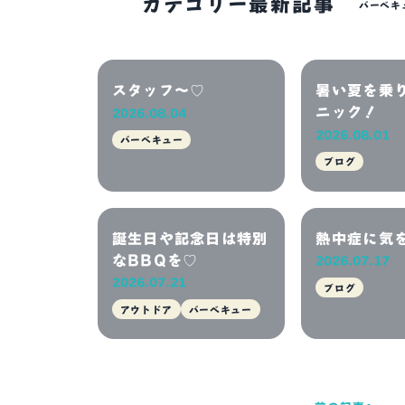
カテゴリー最新記事
バーベキ
オシャレな
今週末空き
浜公園バ
スタッフ～♡
暑い夏を乗
ニック！
2026.08.04
2026.08.01
バーベキュー
ブログ
誕生日や記念日は特別
熱中症に気
なBBQを♡
2026.07.17
2026.07.21
ブログ
アウトドア
バーベキュー