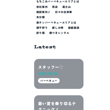
もちこみバーベキューエリアとは
会社案内
売店
富士山
施設案内♪
日々の出来事
未分類
楽チンバーベキューエリアとは
潮干狩り
癒しの時
遊戯施設
釣り堀
餅つきレンタル
Latest
スタッフ～♡
2026.08.04
バーベキュー
暑い夏を乗り切るテ
クニック！