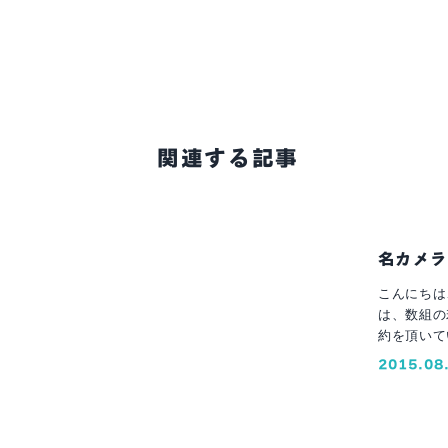
関連する記事
名カメラ
こんにちは
は、数組の
約を頂いて
い物をして
2015.08
て下さいネ
秘かに負け
園を心より
ト ふな