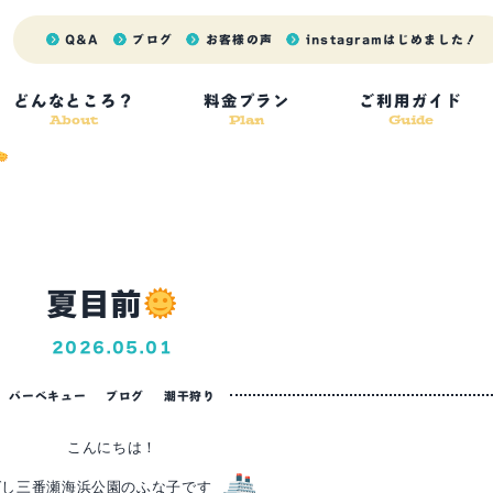
Q&A
ブログ
お客様の声
instagram
はじめました！
Blog
どんなところ？
料金プラン
ご利用ガイド
About
Plan
Guide
ふなばし船子バーベキューのブログ
ふなばし三番瀬バーベキュー広場の公式情報ブログ☆
ふなばし船子の視点でBBQの楽しさをお伝えします♪
夏目前
2026.05.01
バーベキュー
ブログ
潮干狩り
こんにちは！
ばし三番瀬海浜公園のふな子です