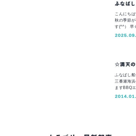
ふなばし
こんにちは*（
秋の季節が
す(^^） 早く涼しくな
右側ではの
2025.09
でお子さん
をもらえてるので暑くても
並んでいて綺
所には売店
☆満天の
てみてください。 お菓子やカップラーメン、飲み物もござ
時 火器の
ふなばし船
す♡ 
三番瀬海浜
きます
. . 𖥧 𖥧 𖧧 ˒˒. . 𖡼.𖤣𖥧 ⠜. . 𖥧 𖥧 𖧧 ˒˒. . 𖡼.𖤣𖥧 ⠜ ❁器材レンタルプラン 2,400円 ４名様
ますBBQ
～ ❁器材・
番瀬海浜公
2014.01
合わせはお問い合わ
等をお持ち
お待ちしております ♡ ふなばし三番瀬海浜公園BBQ広場 ふな子 
料金：(4
⠜. . 𖥧 𖥧 𖧧 ˒˒. . 𖡼.𖤣𖥧 ⠜ 
けます。ふ
場 埼玉県
ぶらでBB
競馬場内 
ドのコール
のデリバリー ꕥバーベキュー場運営委託 ꕥ餅つき大会・出張代行 . . 𖥧 𖥧 𖧧 ˒˒. . 𖡼.
持ち運びも
𖥧 𖧧 ˒˒. . 𖡼.