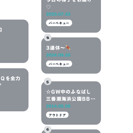
リアは、
♡
番瀬海
2023.07.23
バーベキュー
口
3連休～
2024.09.20
バーベキュー
BQを全力
！
☆GW中のふなばし
三番瀬海浜公園BBQ
エリア☆
2014.05.09
アウトドア