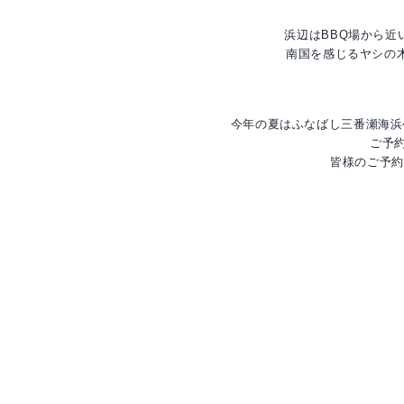
浜辺はBBQ場から近い
南国を感じるヤシの
今年の夏はふなばし三番瀬海浜
ご予
皆様のご予約