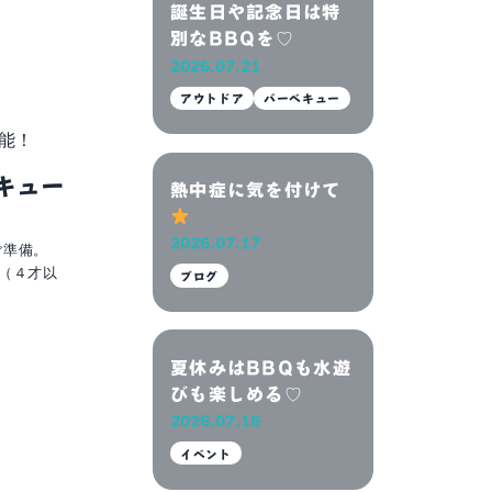
誕生日や記念日は特
別なBBQを♡
2026.07.21
アウトドア
バーベキュー
キュー
熱中症に気を付けて
2026.07.17
ご準備。
円（４才以
ブログ
夏休みはBBQも水遊
びも楽しめる♡
2026.07.15
イベント