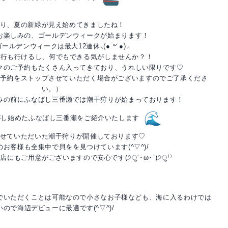
り、夏の新緑が見え始めてきましたね！
お楽しみの、ゴールデンウィークが始まります！
ールデンウィークは最大12連休⸜(●˙꒳˙●)⸝
旅行も行けるし、何でもできる気がしませんか？！
クのご予約もたくさん入ってきており、うれしい限りです♡
予約をストップさせていただく場合がございますのでご了承くださ
い。）
みの前にふなばし三番瀬では潮干狩りが始まっております！
がし始めたふなばし三番瀬をご紹介いたします
せていただいた潮干狩りが開催しております♡
お客様も全集中で貝をを見つけています(^▽^)/
にもご用意がございますので安心です(੭ु´･ω･`)੭ु⁾⁾
でいただくことは可能なので小さなお子様なども、海に入るわけでは
いので海辺デビューに最適です(^▽^)/