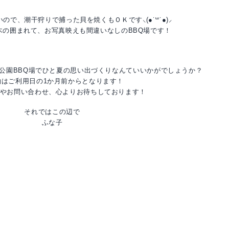
ので、潮干狩りで捕った貝を焼くもＯＫです⸜(●˙꒳˙●)⸝
木の囲まれて、お写真映えも間違いなしのBBQ場です！
公園BBQ場でひと夏の思い出づくりなんていいかがでしょうか？
約はご利用日の1か月前からとなります！
やお問い合わせ、心よりお待ちしております！
それではこの辺で
ふな子
Facebook
Twitter