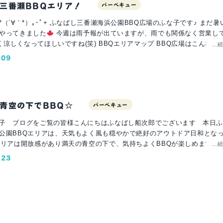
三番瀬BBQエリア！
バーベキュー
´∀｀*）｡･ﾟ+ ふなばし三番瀬海浜公園BBQ広場のふな子です♪ まだ暑いですが
やってきました
今週は雨予報が出ていますが、雨でも関係なく営業し
ってほしいですね(笑) BBQエリアマップ BBQ広場はこんな感じです！
…
芝生でバトミントンをしたり遊んでるお客様もいらっしゃいます。 とて
.09
も走り回ったりしています！ 元気な姿が見れるのはとても最高です！ い
頑張れます♡ こちらの通路側でもBBQができます！ ヤシの木が
麗な景色が見られます♪ ここでBBＱするのもおすすめ致します！ そして受付の
もございます！ 広場で遊びたい方、売店に寄るとボールなどあります。 
青空の下でBBQ☆
バーベキュー
います！ 【営業時間】 9時から16
使用15時30分 時間制ではございません！ 営業時間内でしたら何時でもwelc
子 ブログをご覧の皆様こんにちはふなばし船次郎でございます 本日ふ
バーベキュー場についての不明な点は、お問い合わせ下さい
気持よく、対応させて頂
公園BBQエリアは、天気もよく風も穏やかで絶好のアウトドア日和とな
エリアは開放感があり満天の青空の下で、気持ちよくBBQが楽しめますふ
…
食材付きプラン 5,200円 4名様～ ❁もちこみエリア 300円 1名様～ お問
園BBQエリアはゴミ捨て場、炭捨て場、洗い場等もご用意しておりお客
.23
せフォーム メール、LINE、お電話 皆様のご利用をスタッフ一同 心より
帰りいただくご心配がないのもオススメのポイントの１つですお一人様の
♡ . . 𖥧 𖥧 𖧧 ˒˒. . 𖡼.𖤣𖥧
歳以上)：100円でご利用いただけます。尚、4歳以下のお客様は無料でご利
（株）ゴードンコラボレーションズ ꕥ彩湖道満グリーンパークBBQ
なばし三番瀬海浜公園BBQエリアではBBQ器材レンタルもご利用いただ
戸田市 ꕥ船橋三番瀬海浜公園BBQ場 千葉県船橋市 ꕥ川崎競馬場BBQ
Qを楽しみたいお客様にはオススメですよ当社ゴードンのBBQ器材は、BB
ꕥプラッツ習志野BBQ場 プラッツ習志野・複合施設内 ꕥバーベキュー器
マンを使用しておりますコールマンは、デザインもオシャレで、とても軽
𖤣𖥧 ⠜ . . 𖥧
便利なのもオススメです。ふなばし三番瀬海浜公園BBQエリアで満天の
𖤣𖥧 ⠜