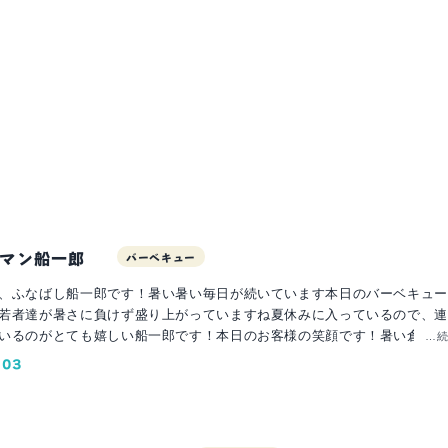
マン船一郎
バーベキュー
、ふなばし船一郎です！暑い暑い毎日が続いています本日のバーベキュー
若者達が暑さに負けず盛り上がっていますね夏休みに入っているので、連
いるのがとても嬉しい船一郎です！本日のお客様の笑顔です！暑い倉庫の
…
いる船一郎の事を気遣ってくれたりとても気持ち良く元気な若者達でした
.03
うちのスタッフには「自分のカメラの腕はプロ！」とか言ってるのもいま
ず嫌いな船一郎にもこんな素敵な笑顔の写真が撮れるのです皆様のご予約
お待ちしております！ ふなばし三番瀬海浜公園バーベキュー予約公式サ
ばし 船一郎