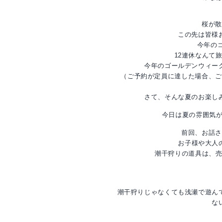
桜が散
この先は皆様
今年のゴ
12連休なんて
今年のゴールデンウィー
（ご予約が定員に達した場合、ご
さて、そんな夏のお楽し
今日は夏の雰囲気
前回、お話さ
お子様や大人の
潮干狩りの道具は、売店
潮干狩りじゃなくても浅瀬で遊ん
な