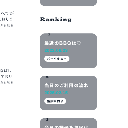
Ranking
ておりま
続きを見る
も広いの
つも元気
最近のBBQは♡
2022.06.03
立ち寄っ
バーベキュー
omeで
なばし
っており
なばし三
続きを見る
当日のご利用の流れ
い
様がゴミ
2025.02.15
ご利用
用いただ
施設案内♪
けます手
場 川崎
Qブラン
材・食材
いので
青空の下
今日の様子をお届け