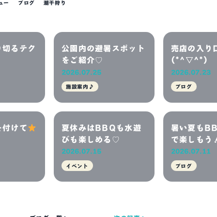
ュー
ブログ
潮干狩り
BBQを楽しんでみてはいかがでしょうかふなばし三番瀬海浜公園BBQエ
がございます。皆様のご予約、ご来園お待ち致しております ふなばし三
ーベキュー予約公式サイト ふなばし 船次郎
り切るテク
公園内の避暑スポット
売店の入り
をご紹介♡
(*^▽^*)
2026.07.25
2026.07.23
施設案内♪
ブログ
を付けて
夏休みはBBQも水遊
暑い夏もB
びも楽しめる♡
で楽しもう
2026.07.15
2026.07.11
イベント
ブログ