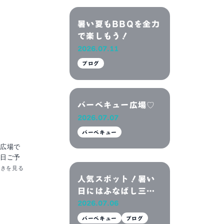
暑い夏もBBQを全力
で楽しもう！
2026.07.11
ブログ
バーベキュー広場♡
2026.07.07
バーベキュー
広場で
日ご予
中で洗
続きを見る
また来
人気スポット！暑い
すが、
日にはふなばし三番
・ご来
瀬海浜公園へ！
2026.07.06
イ
バーベキュー
ブログ