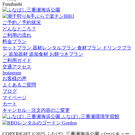
Funabashi
ご予約／予約状況
どんなところ？
ご利用の流れ
料金プラン
セットプラン
器材レンタルプラン
食材プラン
ドリンクプラ
ン
追加器材
追加食材
お餅つきプラン
ご利用ガイド
交通アクセス
Instagram
お客様の声
よくあるご質問
ブログ
マイページ
カート
キャンセル・注文内容のご変更
COPYRIGHT ©2025 ふなばし三番瀬海浜公園 バーベキュー