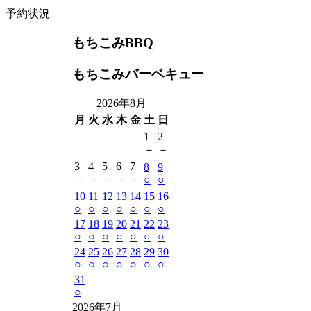
予約状況
もちこみBBQ
もちこみバーベキュー
2026年8月
月
火
水
木
金
土
日
1
2
－
－
3
4
5
6
7
8
9
－
－
－
－
－
○
○
10
11
12
13
14
15
16
○
○
○
○
○
○
○
17
18
19
20
21
22
23
○
○
○
○
○
○
○
24
25
26
27
28
29
30
○
○
○
○
○
○
○
31
○
2026年7月