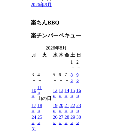
2026年9月
楽ちんBBQ
楽チンバーベキュー
2026年8月
月
火
水
木
金
土
日
1
2
－
－
3
4
5
6
7
8
9
－
－
－
－
－
○
○
11
10
12
13
14
15
16
○
○
○
○
○
○
○
山の日
17
18
19
20
21
22
23
○
○
○
○
○
○
○
24
25
26
27
28
29
30
○
○
○
○
○
○
○
31