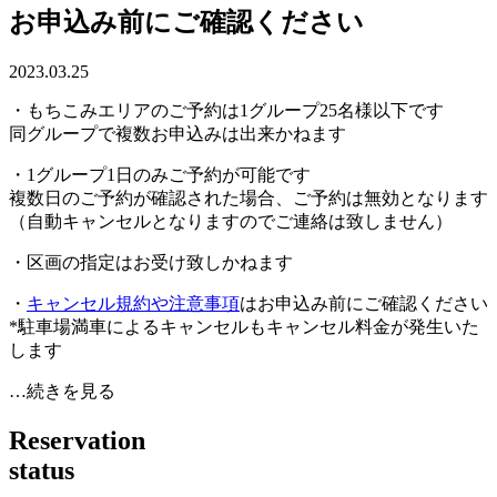
お申込み前にご確認ください
2023.03.25
・もちこみエリアのご予約は1グループ25名様以下です
同グループで複数お申込みは出来かねます
・1グループ1日のみご予約が可能です
複数日のご予約が確認された場合、ご予約は無効となります
（自動キャンセルとなりますのでご連絡は致しません）
・区画の指定はお受け致しかねます
・
キャンセル規約や注意事項
はお申込み前にご確認ください
*駐車場満車によるキャンセルもキャンセル料金が発生いた
します
…続きを見る
R
e
s
e
r
v
a
t
i
o
n
s
t
a
t
u
s