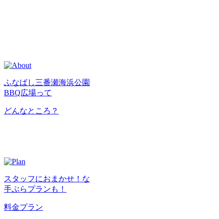
ふなばし三番瀬海浜公園
BBQ広場って
どんなところ？
スタッフにおまかせ！な
手ぶらプランも！
料金プラン