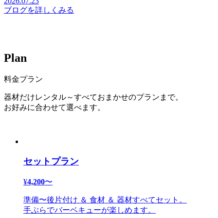
2026.07.23
ブログを詳しくみる
P
l
a
n
料金プラン
器材だけレンタル～すべておまかせのプランまで。
お好みに合わせて選べます。
セットプラン
¥
4,200
〜
準備〜後片付け ＆ 食材 ＆ 器材すべてセット。
手ぶらでバーベキューが楽しめます。