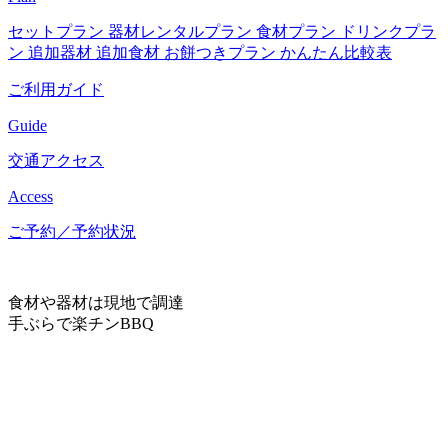
セットプラン
器材レンタルプラン
食材プラン
ドリンクプラ
ン
追加器材
追加食材
お餅つきプラン
かんたん比較表
ご利用ガイド
Guide
交通アクセス
Access
ご予約／予約状況
食材や器材は現地で調達
手ぶらで楽チンBBQ