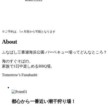
※ご予約は、1ヶ月前から可能となります
A
b
o
u
t
ふなばし三番瀬海浜公園
バーベキュー場ってどんなところ？
海のすぐそばの、
家族で1日中楽しめるBBQ場。
Tomorrow’s Funabashi
都心から一番近い潮干狩り場！