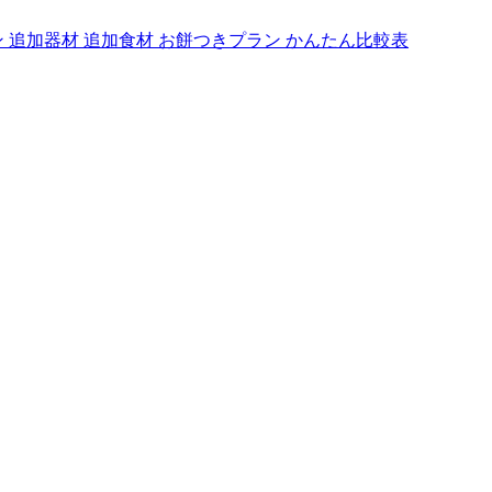
ン
追加器材
追加食材
お餅つきプラン
かんたん比較表