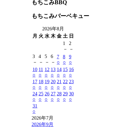
もちこみBBQ
もちこみバーベキュー
2026年8月
月
火
水
木
金
土
日
1
2
－
－
3
4
5
6
7
8
9
－
－
－
－
○
○
○
10
11
12
13
14
15
16
○
○
○
○
○
○
○
17
18
19
20
21
22
23
○
○
○
○
○
○
○
24
25
26
27
28
29
30
○
○
○
○
○
○
○
31
○
2026年7月
2026年9月