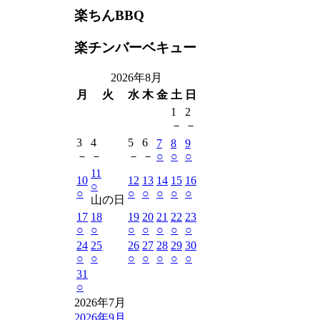
楽ちんBBQ
楽チンバーベキュー
2026年8月
月
火
水
木
金
土
日
1
2
－
－
3
4
5
6
7
8
9
－
－
－
－
○
○
○
11
10
12
13
14
15
16
○
○
○
○
○
○
○
山の日
17
18
19
20
21
22
23
○
○
○
○
○
○
○
24
25
26
27
28
29
30
○
○
○
○
○
○
○
31
○
2026年7月
2026年9月