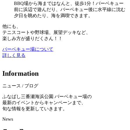
BBQ場から海まではなんと、徒歩1分！バーベキュー
前に浜辺で遊んだり、バーベキュー後に水平線に沈む
夕日を眺めたり、海を満喫できます。
他にも、
テニスコートや野球場、展望デッキなど、
楽しみ方が盛りだくさん！！
バーベキュー場について
詳しく見る
I
n
f
o
r
m
a
t
i
o
n
ニュース / ブログ
ふなばし三番瀬海浜公園 バーベキュー場の
最新のイベントからキャンペーンまで、
旬な情報を更新していきます。
News