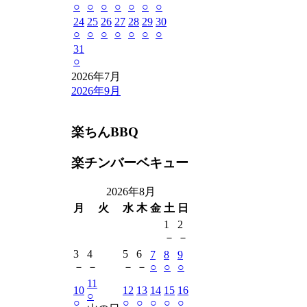
○
○
○
○
○
○
○
24
25
26
27
28
29
30
○
○
○
○
○
○
○
31
○
2026年7月
2026年9月
楽ちんBBQ
楽チンバーベキュー
2026年8月
月
火
水
木
金
土
日
1
2
－
－
3
4
5
6
7
8
9
－
－
－
－
○
○
○
11
10
12
13
14
15
16
○
○
○
○
○
○
○