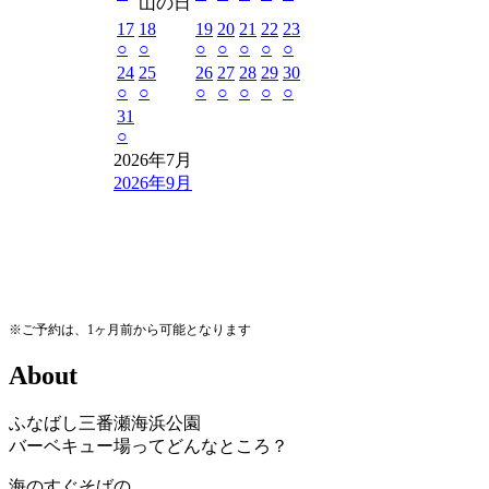
山の日
17
18
19
20
21
22
23
○
○
○
○
○
○
○
24
25
26
27
28
29
30
○
○
○
○
○
○
○
31
○
2026年7月
2026年9月
※ご予約は、1ヶ月前から可能となります
A
b
o
u
t
ふなばし三番瀬海浜公園
バーベキュー場ってどんなところ？
海のすぐそばの、