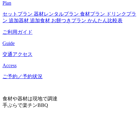
Plan
セットプラン
器材レンタルプラン
食材プラン
ドリンクプラ
ン
追加器材
追加食材
お餅つきプラン
かんたん比較表
ご利用ガイド
Guide
交通アクセス
Access
ご予約／予約状況
食材や器材は現地で調達
手ぶらで楽チンBBQ