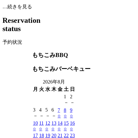
…続きを見る
R
e
s
e
r
v
a
t
i
o
n
s
t
a
t
u
s
予約状況
もちこみBBQ
もちこみバーベキュー
2026年8月
月
火
水
木
金
土
日
1
2
－
－
3
4
5
6
7
8
9
－
－
－
－
○
○
○
10
11
12
13
14
15
16
○
○
○
○
○
○
○
17
18
19
20
21
22
23