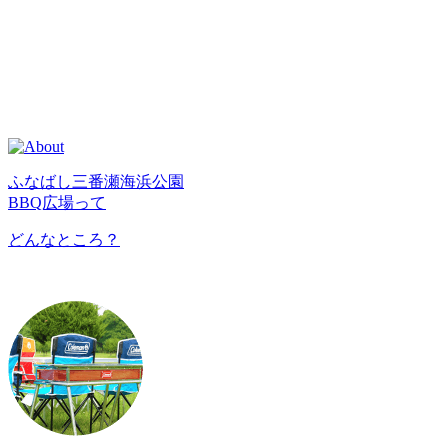
ふなばし三番瀬海浜公園
BBQ広場って
どんなところ？