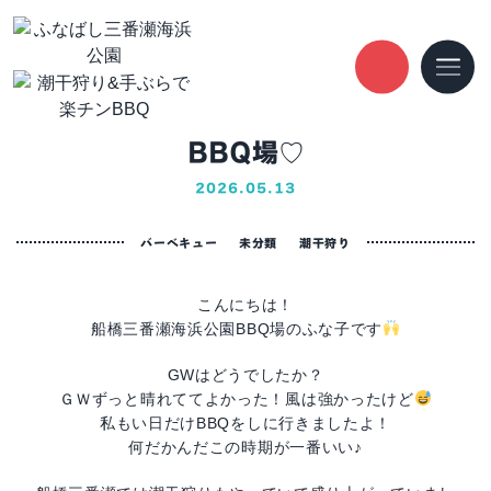
Blog
ふなばし船子バーベキューのブログ
バーベキュー
人気スポット！船
ふなばし船子バーベキューのブログ
人気スポット！船橋三番瀬海浜公園
BBQ場♡
2026.05.13
バーベキュー
未分類
潮干狩り
こんにちは！
船橋三番瀬海浜公園BBQ場のふな子です
GWはどうでしたか？
ＧＷずっと晴れててよかった！風は強かったけど
私もい日だけBBQをしに行きましたよ！
何だかんだこの時期が一番いい♪