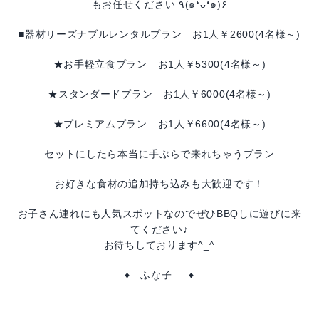
もお任せください ٩(๑❛ᴗ❛๑)۶
■
器材リーズナブルレンタルプラン
お1人￥2600(4名様～)
★
お手軽立食プラン
お1人￥5300(4名様～)
★
スタンダードプラン
お1人￥6000(4名様～)
★
プレミアムプラン
お1人￥6600(4名様～)
セットにしたら本当に手ぶらで来れちゃうプラン
お好きな食材の追加持ち込みも大歓迎です！
お子さん連れにも人気スポットなのでぜひBBQしに遊びに来
てください♪
お待ちしております^_^
♦ ふな子 ♦