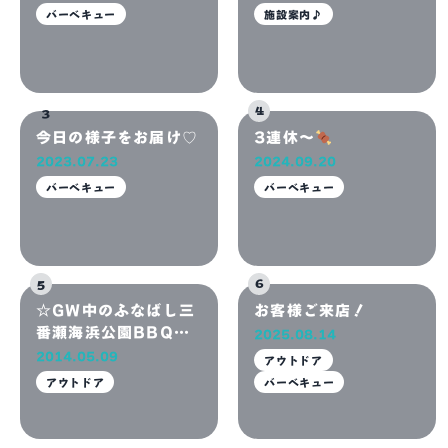
バーベキュー
施設案内♪
にはふなばし三番瀬海
2026.07.07
浜公園へ！
2026.07.06
バーベキュー
バーベキュー
ブログ
今日の様子をお届け♡
3連休～
2023.07.23
2024.09.20
バーベキュー
バーベキュー
☆GW中のふなばし三
お客様ご来店！
番瀬海浜公園BBQエ
2025.08.14
リア☆
2014.05.09
アウトドア
アウトドア
バーベキュー