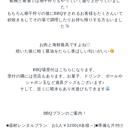
船橋三番瀬では潮干狩りもやっていて盛り上がっていまし
た！
もちろん潮干狩りの後にBBQすされるお客様もたくさんいて
砂抜きをしてその場で調理したりお持ち帰りする方もいまし
た
お肉と海鮮最高ですよね♡
焼いた後に軽く醤油をたらし香ばしい匂いがいい
BBQ場受付はこちらになります。
受付の隣には売店もあります。お菓子、ドリンク、ボールや
シャボン玉など遊具グッズもございます♪
そして、近くに噴水もあり水遊びもできます
BBQプランのご案内！
■
器材レンタルプラン
お1人￥3200(4名様～)■準備も片付け