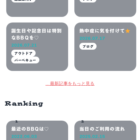
誕生日や記念日は特別
熱中症に気を付けて
なBBQを♡
2026.07.17
2026.07.21
ブログ
アウトドア
バーベキュー
…最新記事をもっと見る
夏休みはBBQも水遊
暑い夏もBBQを全力
びも楽しめる♡
で楽しもう！
2026.07.15
2026.07.11
Ranking
イベント
ブログ
最近のBBQは♡
当日のご利用の流れ
2022.06.03
2025.02.15
バーベキュー広場♡
人気スポット！暑い日