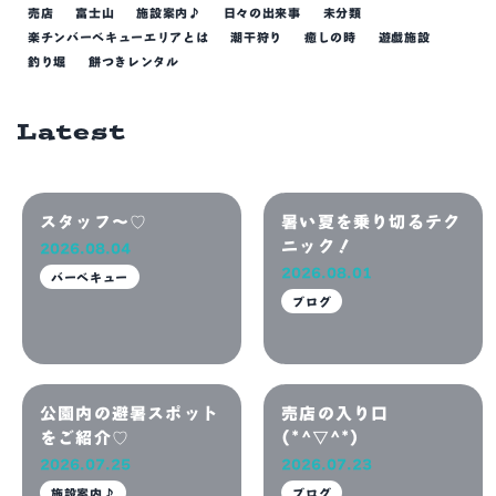
売店
富士山
施設案内♪
日々の出来事
未分類
楽チンバーベキューエリアとは
潮干狩り
癒しの時
遊戯施設
釣り堀
餅つきレンタル
Latest
スタッフ～♡
暑い夏を乗り切るテク
ニック！
2026.08.04
2026.08.01
バーベキュー
ブログ
公園内の避暑スポット
売店の入り口
をご紹介♡
(*^▽^*)
2026.07.25
2026.07.23
施設案内♪
ブログ