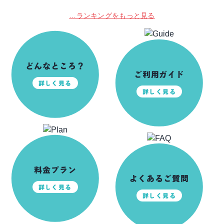
…ランキングをもっと見る
私事ですが…
☆持ち込みエリア・楽
チンエリア☆
2023.09.21
2014.03.30
アウトドア
日々の出来事
バーベキュー
どんなところ？
ご利用ガイド
詳しく見る
詳しく見る
コロナウイルス感染症
ふなばし三番瀬海浜公
対策（2023.3.13更
園の駐車場のご案内！
新）
2020.08.19
2025.06.24
お知らせ
ご予約方法
バーベキュー
料金プラン
よくあるご質問
詳しく見る
詳しく見る