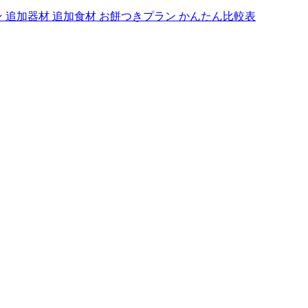
ン
追加器材
追加食材
お餅つきプラン
かんたん比較表