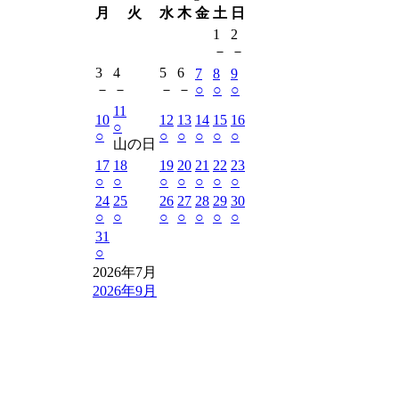
月
火
水
木
金
土
日
1
2
－
－
3
4
5
6
7
8
9
－
－
－
－
○
○
○
11
10
12
13
14
15
16
○
○
○
○
○
○
○
山の日
17
18
19
20
21
22
23
○
○
○
○
○
○
○
24
25
26
27
28
29
30
○
○
○
○
○
○
○
31
○
2026年7月
2026年9月