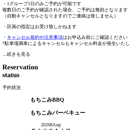
・1グループ1日のみご予約が可能です
複数日のご予約が確認された場合、ご予約は無効となります
（自動キャンセルとなりますのでご連絡は致しません）
・区画の指定はお受け致しかねます
・
キャンセル規約や注意事項
はお申込み前にご確認ください
*駐車場満車によるキャンセルもキャンセル料金が発生いた
…続きを見る
R
e
s
e
r
v
a
t
i
o
n
s
t
a
t
u
s
予約状況
もちこみBBQ
もちこみバーベキュー
2026
8
Aug