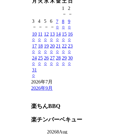
月
火
水
木
金
土
日
1
2
－
－
3
4
5
6
7
8
9
－
－
－
－
○
○
○
10
11
12
13
14
15
16
○
○
○
○
○
○
○
17
18
19
20
21
22
23
○
○
○
○
○
○
○
24
25
26
27
28
29
30
○
○
○
○
○
○
○
31
○
2026年7月
2026年9月
楽ちんBBQ
楽チンバーベキュー
2026
8
Aug