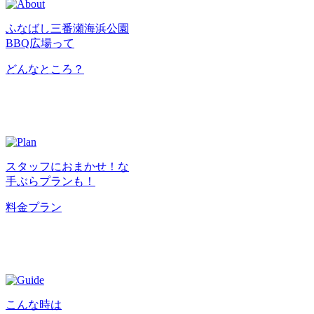
ふなばし三番瀬海浜公園
BBQ広場って
どんなところ？
スタッフにおまかせ！な
手ぶらプランも！
料金プラン
こんな時は