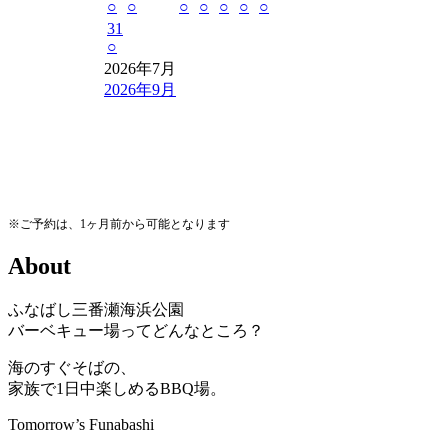
○
○
○
○
○
○
○
31
○
2026年7月
2026年9月
※ご予約は、1ヶ月前から可能となります
A
b
o
u
t
ふなばし三番瀬海浜公園
バーベキュー場ってどんなところ？
海のすぐそばの、
家族で1日中楽しめるBBQ場。
Tomorrow’s Funabashi