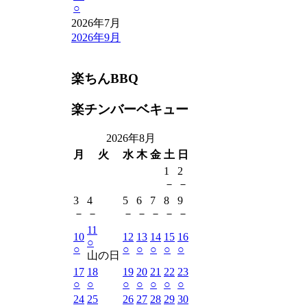
○
2026年7月
2026年9月
楽ちんBBQ
楽チンバーベキュー
2026年8月
月
火
水
木
金
土
日
1
2
－
－
3
4
5
6
7
8
9
－
－
－
－
－
－
－
11
10
12
13
14
15
16
○
○
○
○
○
○
○
山の日
17
18
19
20
21
22
23
○
○
○
○
○
○
○
24
25
26
27
28
29
30