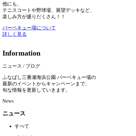
他にも、
テニスコートや野球場、展望デッキなど、
楽しみ方が盛りだくさん！！
バーベキュー場について
詳しく見る
I
n
f
o
r
m
a
t
i
o
n
ニュース / ブログ
ふなばし三番瀬海浜公園 バーベキュー場の
最新のイベントからキャンペーンまで、
旬な情報を更新していきます。
News
ニュース
すべて