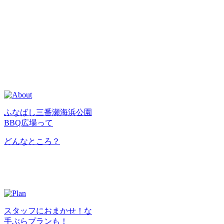
ふなばし三番瀬海浜公園
BBQ広場って
どんなところ？
スタッフにおまかせ！な
手ぶらプランも！