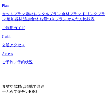
Plan
セットプラン
器材レンタルプラン
食材プラン
ドリンクプラ
ン
追加器材
追加食材
お餅つきプラン
かんたん比較表
ご利用ガイド
Guide
交通アクセス
Access
ご予約／予約状況
食材や器材は現地で調達
手ぶらで楽チンBBQ