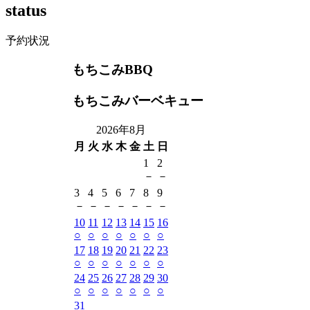
s
t
a
t
u
s
予約状況
もちこみBBQ
もちこみバーベキュー
2026年8月
月
火
水
木
金
土
日
1
2
－
－
3
4
5
6
7
8
9
－
－
－
－
－
－
－
10
11
12
13
14
15
16
○
○
○
○
○
○
○
17
18
19
20
21
22
23
○
○
○
○
○
○
○
24
25
26
27
28
29
30
○
○
○
○
○
○
○
31