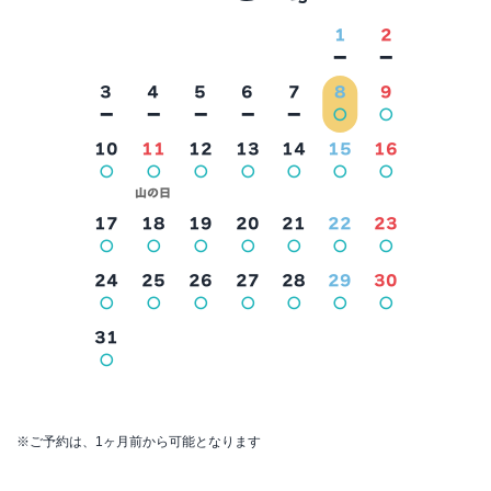
1
2
－
－
3
4
5
6
7
8
9
－
－
－
－
－
○
○
10
11
12
13
14
15
16
2026年9月
○
○
○
○
○
○
○
山の日
17
18
19
20
21
22
23
○
○
○
○
○
○
○
24
25
26
27
28
29
30
○
○
○
○
○
○
○
31
○
※ご予約は、1ヶ月前から可能となります