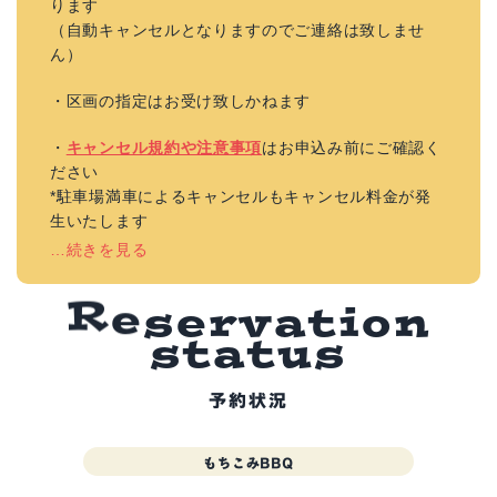
ります
（自動キャンセルとなりますのでご連絡は致しませ
ん）
・区画の指定はお受け致しかねます
・
キャンセル規約や注意事項
はお申込み前にご確認く
ださい
*駐車場満車によるキャンセルもキャンセル料金が発
生いたします
…続きを見る
i
o
t
n
a
v
r
e
R
e
s
s
t
a
t
u
s
予約状況
もちこみBBQ