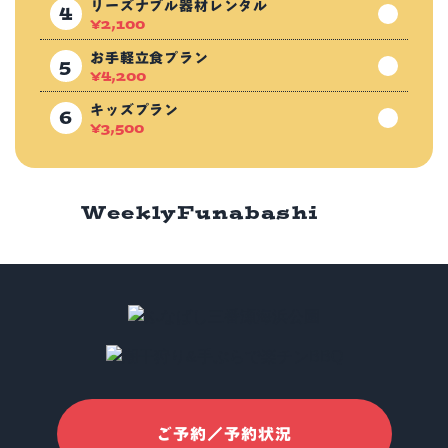
リーズナブル器材レンタル
¥
2,100
お手軽立食プラン
¥
4,200
キッズプラン
¥
3,500
Weekly
Funabashi
ご予約／予約状況