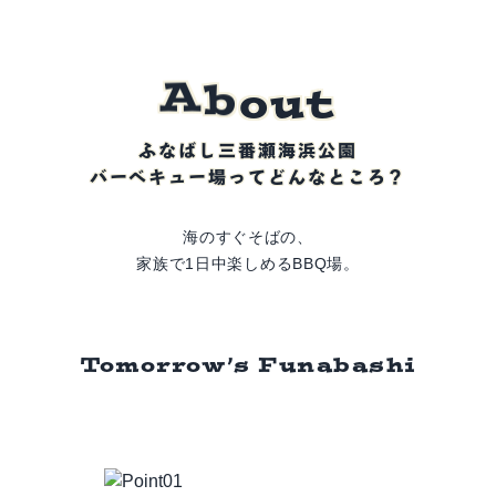
t
u
A
b
o
ふなばし三番瀬海浜公園
バーベキュー場ってどんなところ？
海のすぐそばの、
家族で1日中楽しめるBBQ場。
Tomorrow’s Funabashi