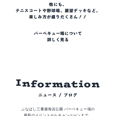
他にも、
テニスコートや野球場、展望デッキなど、
楽しみ方が盛りだくさん！！
バーベキュー場について
詳しく見る
i
o
t
n
a
m
r
o
I
n
f
ニュース / ブログ
ふなばし三番瀬海浜公園 バーベキュー場の
最新のイベントからキャンペーンまで、