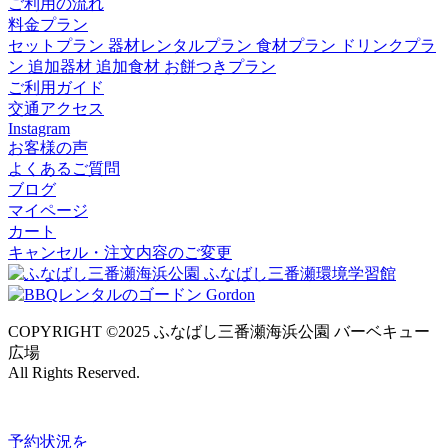
ご利用の流れ
料金プラン
セットプラン
器材レンタルプラン
食材プラン
ドリンクプラ
ン
追加器材
追加食材
お餅つきプラン
ご利用ガイド
交通アクセス
Instagram
お客様の声
よくあるご質問
ブログ
マイページ
カート
キャンセル・注文内容のご変更
COPYRIGHT ©2025 ふなばし三番瀬海浜公園 バーベキュー
広場
All Rights Reserved.
予約状況
を