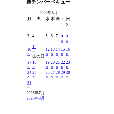
楽チンバーベキュー
2026年8月
月
火
水
木
金
土
日
1
2
－
－
3
4
5
6
7
8
9
－
－
－
－
－
○
○
11
10
12
13
14
15
16
○
○
○
○
○
○
○
山の日
17
18
19
20
21
22
23
○
○
○
○
○
○
○
24
25
26
27
28
29
30
○
○
○
○
○
○
○
31
○
2026年7月
2026年9月