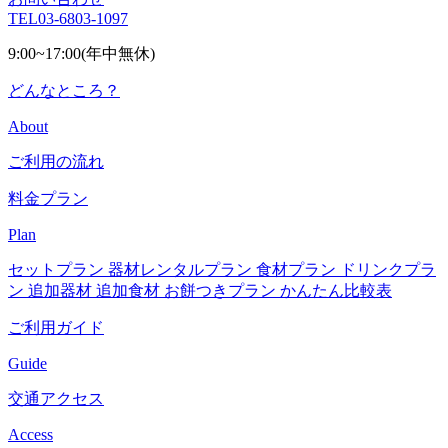
TEL
03-6803-1097
9:00~17:00(年中無休)
どんなところ？
About
ご利用の流れ
料金プラン
Plan
セットプラン
器材レンタルプラン
食材プラン
ドリンクプラ
ン
追加器材
追加食材
お餅つきプラン
かんたん比較表
ご利用ガイド
Guide
交通アクセス
Access