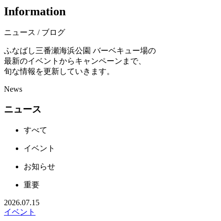
I
n
f
o
r
m
a
t
i
o
n
ニュース / ブログ
ふなばし三番瀬海浜公園 バーベキュー場の
最新のイベントからキャンペーンまで、
旬な情報を更新していきます。
News
ニュース
すべて
イベント
お知らせ
重要
2026.07.15
イベント