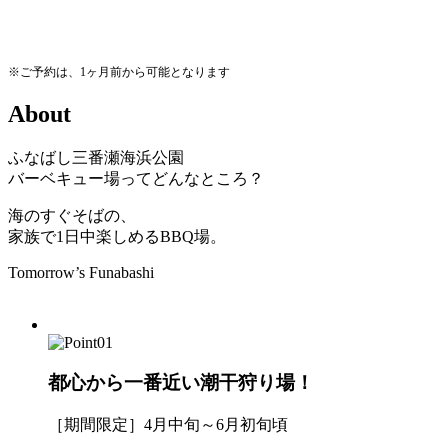
※ご予約は、1ヶ月前から可能となります
A
b
o
u
t
ふなばし三番瀬海浜公園
バーベキュー場ってどんなところ？
海のすぐそばの、
家族で1日中楽しめるBBQ場。
Tomorrow’s Funabashi
都心から一番近い潮干狩り場！
［期間限定］4月中旬～6月初旬頃