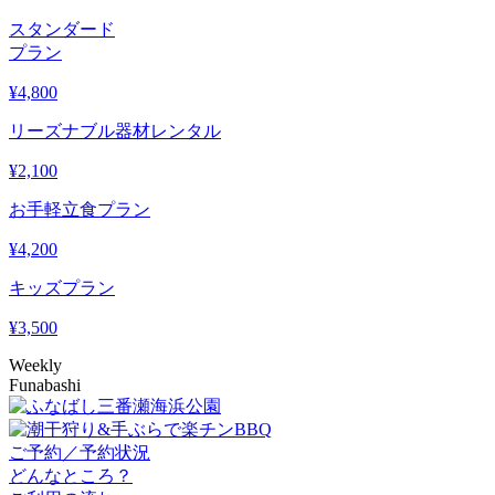
スタンダード
プラン
¥
4,800
リーズナブル器材レンタル
¥
2,100
お手軽立食プラン
¥
4,200
キッズプラン
¥
3,500
Weekly
Funabashi
ご予約／予約状況
どんなところ？