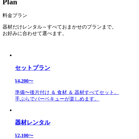
P
l
a
n
料金プラン
器材だけレンタル～すべておまかせのプランまで。
お好みに合わせて選べます。
セットプラン
¥
4,200
〜
準備〜後片付け ＆ 食材 ＆ 器材すべてセット。
手ぶらでバーベキューが楽しめます。
器材レンタル
¥
2,100
〜