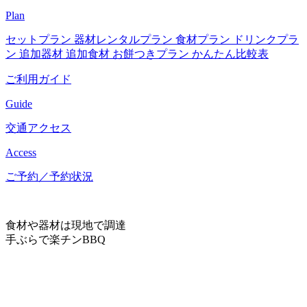
Plan
セットプラン
器材レンタルプラン
食材プラン
ドリンクプラ
ン
追加器材
追加食材
お餅つきプラン
かんたん比較表
ご利用ガイド
Guide
交通アクセス
Access
ご予約／予約状況
食材や器材は現地で調達
手ぶらで楽チンBBQ