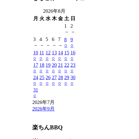
2026年8月
月
火
水
木
金
土
日
1
2
－
－
3
4
5
6
7
8
9
－
－
－
－
－
○
○
10
11
12
13
14
15
16
○
○
○
○
○
○
○
17
18
19
20
21
22
23
○
○
○
○
○
○
○
24
25
26
27
28
29
30
○
○
○
○
○
○
○
31
○
2026年7月
2026年9月
楽ちんBBQ