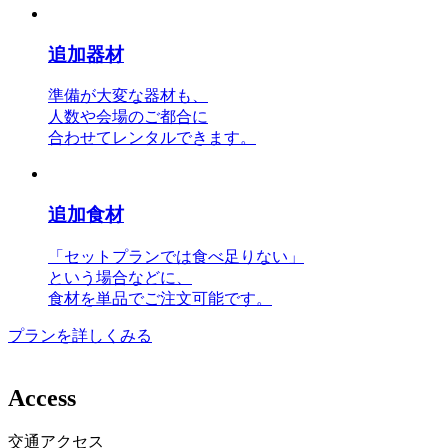
追加器材
準備が大変な器材も、
人数や会場のご都合に
合わせてレンタルできます。
追加食材
「セットプランでは食べ足りない」
という場合などに、
食材を単品でご注文可能です。
プランを詳しくみる
A
c
c
e
s
s
交通アクセス