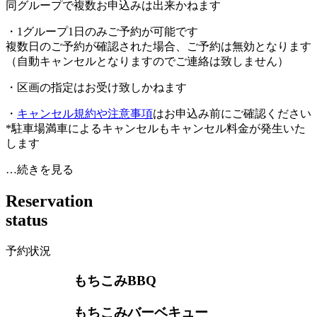
同グループで複数お申込みは出来かねます
・1グループ1日のみご予約が可能です
複数日のご予約が確認された場合、ご予約は無効となります
（自動キャンセルとなりますのでご連絡は致しません）
・区画の指定はお受け致しかねます
・
キャンセル規約や注意事項
はお申込み前にご確認ください
*駐車場満車によるキャンセルもキャンセル料金が発生いた
します
…続きを見る
R
e
s
e
r
v
a
t
i
o
n
s
t
a
t
u
s
予約状況
もちこみBBQ
もちこみバーベキュー