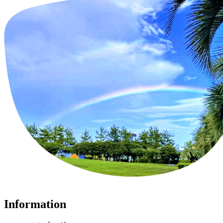
I
n
f
o
r
m
a
t
i
o
n