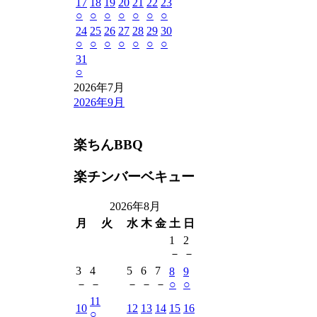
17
18
19
20
21
22
23
○
○
○
○
○
○
○
24
25
26
27
28
29
30
○
○
○
○
○
○
○
31
○
2026年7月
2026年9月
楽ちんBBQ
楽チンバーベキュー
2026年8月
月
火
水
木
金
土
日
1
2
－
－
3
4
5
6
7
8
9
－
－
－
－
－
○
○
11
10
12
13
14
15
16
○