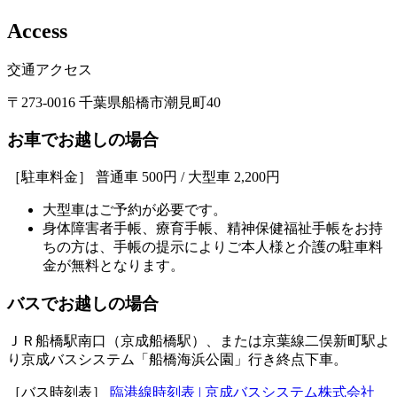
A
c
c
e
s
s
交通アクセス
〒273-0016 千葉県船橋市潮見町40
お車でお越しの場合
［駐車料金］ 普通車 500円 / 大型車 2,200円
大型車はご予約が必要です。
身体障害者手帳、療育手帳、精神保健福祉手帳をお持
ちの方は、手帳の提示によりご本人様と介護の駐車料
金が無料となります。
バスでお越しの場合
ＪＲ船橋駅南口（京成船橋駅）、または京葉線二俣新町駅よ
り京成バスシステム「船橋海浜公園」行き終点下車。
［バス時刻表］
臨港線時刻表 | 京成バスシステム株式会社