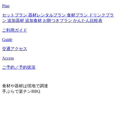
Plan
セットプラン
器材レンタルプラン
食材プラン
ドリンクプラ
ン
追加器材
追加食材
お餅つきプラン
かんたん比較表
ご利用ガイド
Guide
交通アクセス
Access
ご予約／予約状況
食材や器材は現地で調達
手ぶらで楽チンBBQ