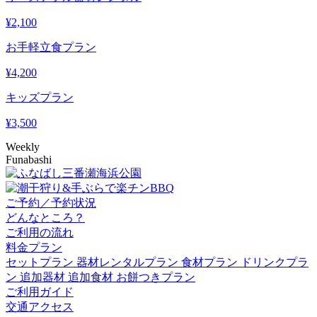
¥
2,100
お手軽立食プラン
¥
4,200
キッズプラン
¥
3,500
Weekly
Funabashi
ご予約／予約状況
どんなところ？
ご利用の流れ
料金プラン
セットプラン
器材レンタルプラン
食材プラン
ドリンクプラ
ン
追加器材
追加食材
お餅つきプラン
ご利用ガイド
交通アクセス