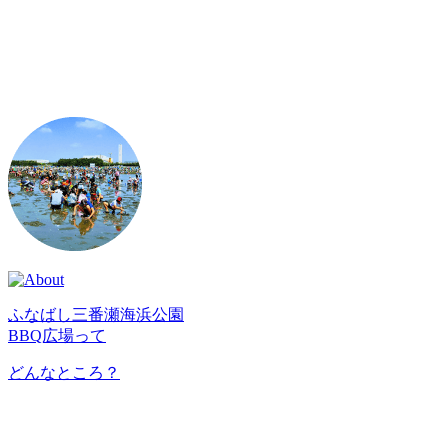
ふなばし三番瀬海浜公園
BBQ広場って
どんなところ？