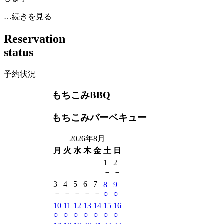
…続きを見る
R
e
s
e
r
v
a
t
i
o
n
s
t
a
t
u
s
予約状況
もちこみBBQ
もちこみバーベキュー
2026年8月
月
火
水
木
金
土
日
1
2
－
－
3
4
5
6
7
8
9
－
－
－
－
－
○
○
10
11
12
13
14
15
16
○
○
○
○
○
○
○