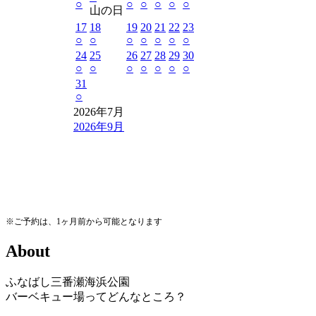
○
○
○
○
○
○
山の日
17
18
19
20
21
22
23
○
○
○
○
○
○
○
24
25
26
27
28
29
30
○
○
○
○
○
○
○
31
○
2026年7月
2026年9月
※ご予約は、1ヶ月前から可能となります
A
b
o
u
t
ふなばし三番瀬海浜公園
バーベキュー場ってどんなところ？