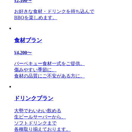
¥
2,100
〜
お好きな食材・ドリンクを持ち込んで
BBQを楽しめます。
食材プラン
¥
4,200
〜
バーベキュー食材一式をご提供。
傷みやすい季節に、
食材の品質にご不安がある方に。
ドリンクプラン
大勢でわいわい飲める
生ビールサーバーから、
ソフトドリンクまで
各種取り揃えております。