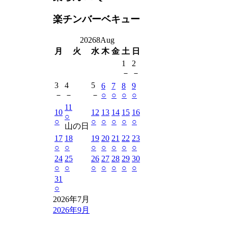
楽チンバーベキュー
2026
8
Aug
月
火
水
木
金
土
日
1
2
－
－
3
4
5
6
7
8
9
－
－
－
○
○
○
○
11
10
12
13
14
15
16
○
○
○
○
○
○
○
山の日
17
18
19
20
21
22
23
○
○
○
○
○
○
○
24
25
26
27
28
29
30
○
○
○
○
○
○
○
31
○
2026年7月
2026年9月