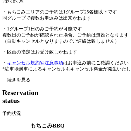
2023.03.25
・もちこみエリアのご予約は1グループ25名様以下です
同グループで複数お申込みは出来かねます
・1グループ1日のみご予約が可能です
複数日のご予約が確認された場合、ご予約は無効となります
（自動キャンセルとなりますのでご連絡は致しません）
・区画の指定はお受け致しかねます
・
キャンセル規約や注意事項
はお申込み前にご確認ください
*駐車場満車によるキャンセルもキャンセル料金が発生いた
…続きを見る
R
e
s
e
r
v
a
t
i
o
n
s
t
a
t
u
s
予約状況
もちこみBBQ