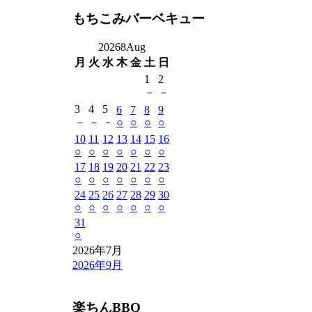
もちこみバーベキュー
2026
8
Aug
月
火
水
木
金
土
日
1
2
－
－
3
4
5
6
7
8
9
－
－
－
○
○
○
○
10
11
12
13
14
15
16
○
○
○
○
○
○
○
17
18
19
20
21
22
23
○
○
○
○
○
○
○
24
25
26
27
28
29
30
○
○
○
○
○
○
○
31
○
2026年7月
2026年9月
楽ちんBBQ