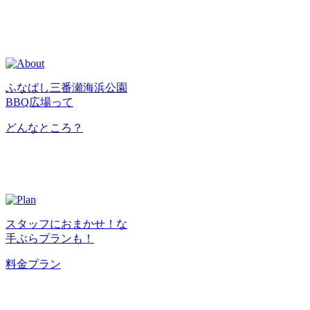
ふなばし三番瀬海浜公園
BBQ広場って
どんなところ？
スタッフにおまかせ！な
手ぶらプランも！
料金プラン