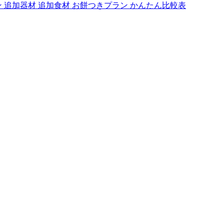
ン
追加器材
追加食材
お餅つきプラン
かんたん比較表