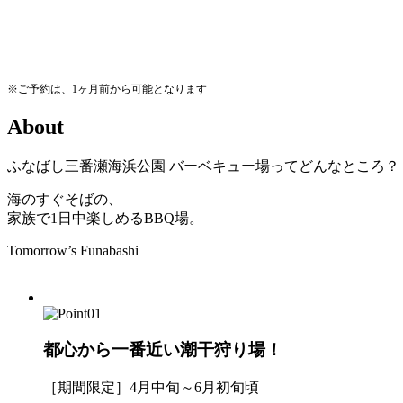
※ご予約は、1ヶ月前から可能となります
A
b
o
u
t
ふなばし三番瀬海浜公園
バーベキュー場ってどんなところ？
海のすぐそばの、
家族で1日中楽しめるBBQ場。
Tomorrow’s Funabashi
都心から一番近い潮干狩り場！
［期間限定］4月中旬～6月初旬頃