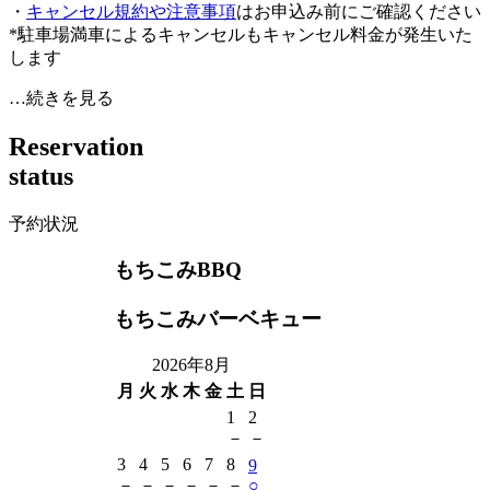
・
キャンセル規約や注意事項
はお申込み前にご確認ください
*駐車場満車によるキャンセルもキャンセル料金が発生いた
します
…続きを見る
R
e
s
e
r
v
a
t
i
o
n
s
t
a
t
u
s
予約状況
もちこみBBQ
もちこみバーベキュー
2026年8月
月
火
水
木
金
土
日
1
2
－
－
3
4
5
6
7
8
9
－
－
－
－
－
－
○