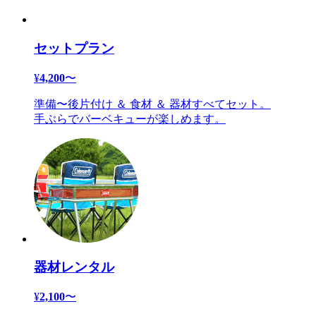
セットプラン
¥
4,200
〜
準備〜後片付け ＆ 食材 ＆ 器材すべてセット。
手ぶらでバーベキューが楽しめます。
器材レンタル
¥
2,100
〜