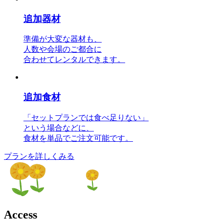
追加器材
準備が大変な器材も、
人数や会場のご都合に
合わせてレンタルできます。
追加食材
「セットプランでは食べ足りない」
という場合などに、
食材を単品でご注文可能です。
プランを詳しくみる
A
c
c
e
s
s