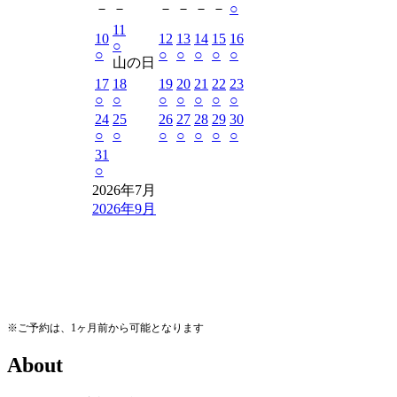
－
－
－
－
－
－
○
11
10
12
13
14
15
16
○
○
○
○
○
○
○
山の日
17
18
19
20
21
22
23
○
○
○
○
○
○
○
24
25
26
27
28
29
30
○
○
○
○
○
○
○
31
○
2026年7月
2026年9月
※ご予約は、1ヶ月前から可能となります
A
b
o
u
t