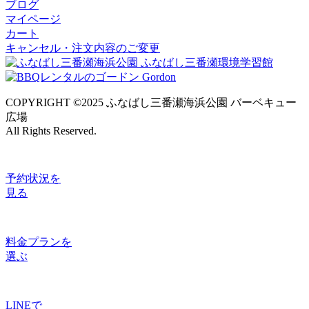
ブログ
マイページ
カート
キャンセル・注文内容のご変更
COPYRIGHT ©2025 ふなばし三番瀬海浜公園 バーベキュー
広場
All Rights Reserved.
予約状況
を
見る
料金プラン
を
選ぶ
LINE
で