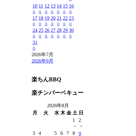
10
11
12
13
14
15
16
○
○
○
○
○
○
○
17
18
19
20
21
22
23
○
○
○
○
○
○
○
24
25
26
27
28
29
30
○
○
○
○
○
○
○
31
○
2026年7月
2026年9月
楽ちんBBQ
楽チンバーベキュー
2026年8月
月
火
水
木
金
土
日
1
2
－
－
3
4
5
6
7
8
9