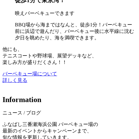
徒歩1分で東京湾！
映えバーベキューできます
BBQ場から海まではなんと、徒歩1分！バーベキュー
前に浜辺で遊んだり、バーベキュー後に水平線に沈む
夕日を眺めたり、海を満喫できます。
他にも、
テニスコートや野球場、展望デッキなど、
楽しみ方が盛りだくさん！！
バーベキュー場について
詳しく見る
I
n
f
o
r
m
a
t
i
o
n
ニュース / ブログ
ふなばし三番瀬海浜公園 バーベキュー場の
最新のイベントからキャンペーンまで、
旬な情報を更新していきます。