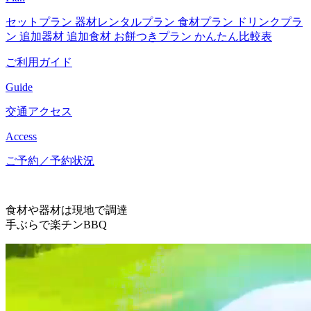
セットプラン
器材レンタルプラン
食材プラン
ドリンクプラ
ン
追加器材
追加食材
お餅つきプラン
かんたん比較表
ご利用ガイド
Guide
交通アクセス
Access
ご予約／予約状況
食材や器材は現地で調達
手ぶらで楽チンBBQ