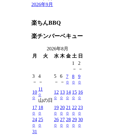
2026年9月
楽ちんBBQ
楽チンバーベキュー
2026年8月
月
火
水
木
金
土
日
1
2
－
－
3
4
5
6
7
8
9
－
－
－
－
○
○
○
11
10
12
13
14
15
16
○
○
○
○
○
○
○
山の日
17
18
19
20
21
22
23
○
○
○
○
○
○
○
24
25
26
27
28
29
30
○
○
○
○
○
○
○
31