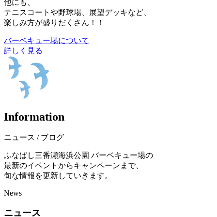
他にも、
テニスコートや野球場、展望デッキなど、
楽しみ方が盛りだくさん！！
バーベキュー場について
詳しく見る
I
n
f
o
r
m
a
t
i
o
n
ニュース / ブログ
ふなばし三番瀬海浜公園 バーベキュー場の
最新のイベントからキャンペーンまで、
旬な情報を更新していきます。
News
ニュース