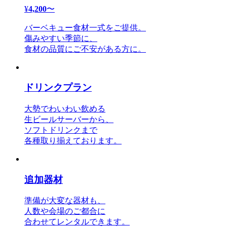
¥
4,200
〜
バーベキュー食材一式をご提供。
傷みやすい季節に、
食材の品質にご不安がある方に。
ドリンクプラン
大勢でわいわい飲める
生ビールサーバーから、
ソフトドリンクまで
各種取り揃えております。
追加器材
準備が大変な器材も、
人数や会場のご都合に
合わせてレンタルできます。