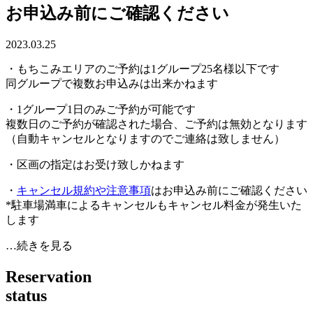
お申込み前にご確認ください
2023.03.25
・もちこみエリアのご予約は1グループ25名様以下です
同グループで複数お申込みは出来かねます
・1グループ1日のみご予約が可能です
複数日のご予約が確認された場合、ご予約は無効となります
（自動キャンセルとなりますのでご連絡は致しません）
・区画の指定はお受け致しかねます
・
キャンセル規約や注意事項
はお申込み前にご確認ください
*駐車場満車によるキャンセルもキャンセル料金が発生いた
します
…続きを見る
R
e
s
e
r
v
a
t
i
o
n
s
t
a
t
u
s