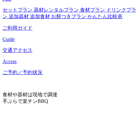
セットプラン
器材レンタルプラン
食材プラン
ドリンクプラ
ン
追加器材
追加食材
お餅つきプラン
かんたん比較表
ご利用ガイド
Guide
交通アクセス
Access
ご予約／予約状況
食材や器材は現地で調達
手ぶらで楽チンBBQ