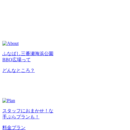
ふなばし三番瀬海浜公園
BBQ広場って
どんなところ？
スタッフにおまかせ！な
手ぶらプランも！
料金プラン