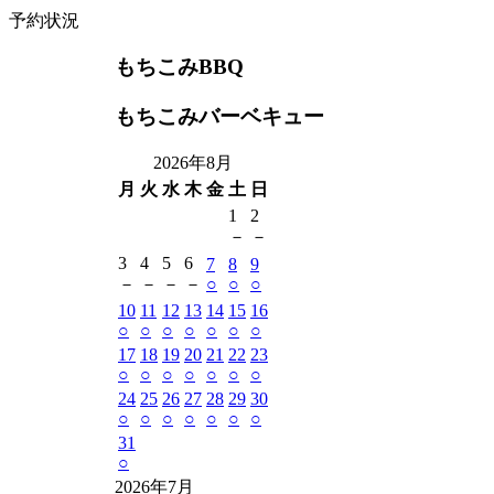
予約状況
もちこみBBQ
もちこみバーベキュー
2026年8月
月
火
水
木
金
土
日
1
2
－
－
3
4
5
6
7
8
9
－
－
－
－
○
○
○
10
11
12
13
14
15
16
○
○
○
○
○
○
○
17
18
19
20
21
22
23
○
○
○
○
○
○
○
24
25
26
27
28
29
30
○
○
○
○
○
○
○
31
○
2026年7月