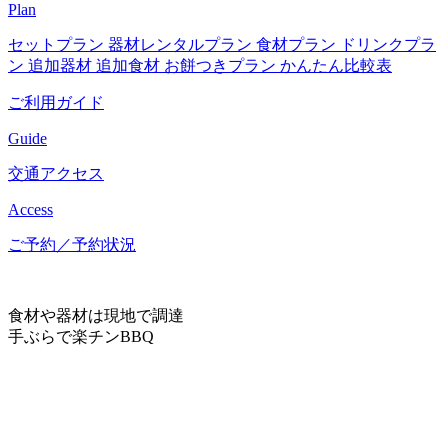
Plan
セットプラン
器材レンタルプラン
食材プラン
ドリンクプラ
ン
追加器材
追加食材
お餅つきプラン
かんたん比較表
ご利用ガイド
Guide
交通アクセス
Access
ご予約／予約状況
食材や器材は現地で調達
手ぶらで楽チンBBQ