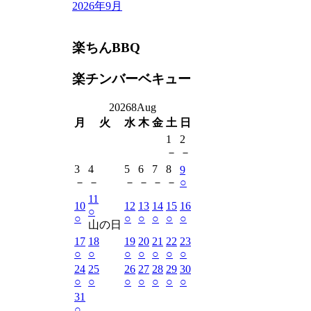
2026年9月
楽ちんBBQ
楽チンバーベキュー
2026
8
Aug
月
火
水
木
金
土
日
1
2
－
－
3
4
5
6
7
8
9
－
－
－
－
－
－
○
11
10
12
13
14
15
16
○
○
○
○
○
○
○
山の日
17
18
19
20
21
22
23
○
○
○
○
○
○
○
24
25
26
27
28
29
30
○
○
○
○
○
○
○
31
○