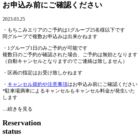
お申込み前にご確認ください
2023.03.25
・もちこみエリアのご予約は1グループ25名様以下です
同グループで複数お申込みは出来かねます
・1グループ1日のみご予約が可能です
複数日のご予約が確認された場合、ご予約は無効となります
（自動キャンセルとなりますのでご連絡は致しません）
・区画の指定はお受け致しかねます
・
キャンセル規約や注意事項
はお申込み前にご確認ください
*駐車場満車によるキャンセルもキャンセル料金が発生いた
します
…続きを見る
R
e
s
e
r
v
a
t
i
o
n
s
t
a
t
u
s