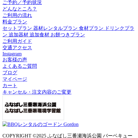
ご予約／予約状況
どんなところ？
ご利用の流れ
料金プラン
セットプラン
器材レンタルプラン
食材プラン
ドリンクプラ
ン
追加器材
追加食材
お餅つきプラン
ご利用ガイド
交通アクセス
Instagram
お客様の声
よくあるご質問
ブログ
マイページ
カート
キャンセル・注文内容のご変更
COPYRIGHT ©2025 ふなばし三番瀬海浜公園 バーベキュー