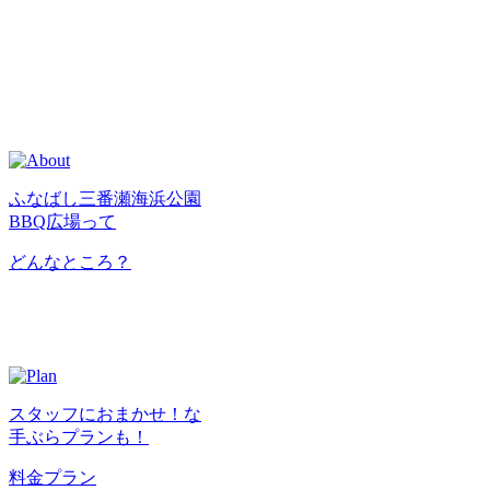
ふなばし三番瀬海浜公園
BBQ広場って
どんなところ？
スタッフにおまかせ！な
手ぶらプランも！
料金プラン