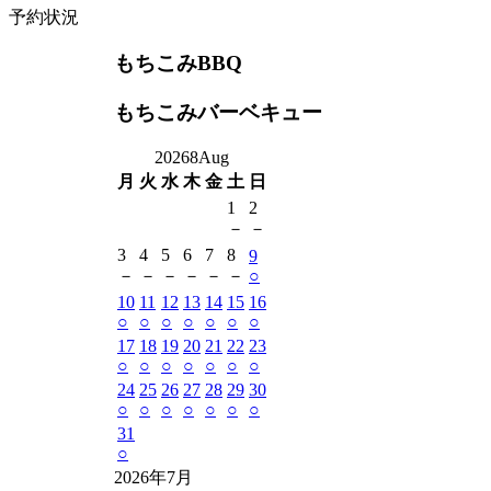
予約状況
もちこみBBQ
もちこみバーベキュー
2026
8
Aug
月
火
水
木
金
土
日
1
2
－
－
3
4
5
6
7
8
9
－
－
－
－
－
－
○
10
11
12
13
14
15
16
○
○
○
○
○
○
○
17
18
19
20
21
22
23
○
○
○
○
○
○
○
24
25
26
27
28
29
30
○
○
○
○
○
○
○
31
○
2026年7月