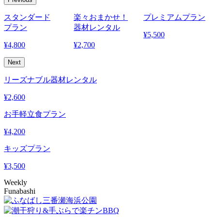
スタンダード
楽々おまかせ！
プレミアムプラン
プラン
器材レンタル
¥
5,500
¥
4,800
¥
2,700
¥
Next
リーズナブル器材レンタル
¥
2,600
お手軽立食プラン
¥
4,200
キッズプラン
¥
3,500
Weekly
Funabashi