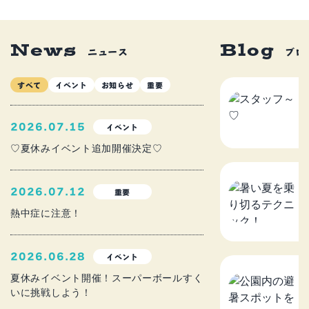
News
Blog
ニュース
ブロ
すべて
イベント
お知らせ
重要
ス
2
2026.07.15
イベント
♡夏休みイベント追加開催決定♡
暑
2026.07.12
重要
ニ
熱中症に注意！
2
2026.06.28
イベント
公
夏休みイベント開催！スーパーボールすく
いに挑戦しよう！
を