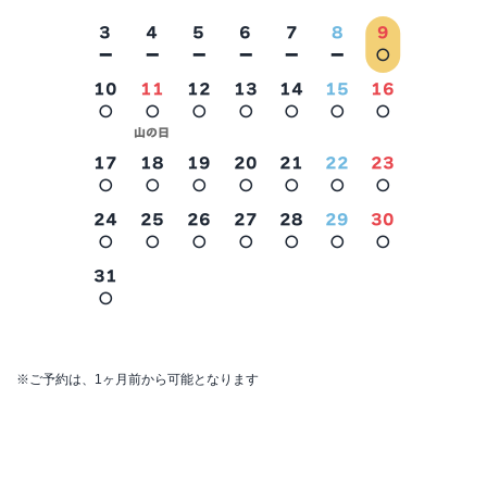
3
4
5
6
7
8
9
－
－
－
－
－
－
○
10
11
12
13
14
15
16
○
○
○
○
○
○
○
2026年9月
山の日
17
18
19
20
21
22
23
○
○
○
○
○
○
○
24
25
26
27
28
29
30
○
○
○
○
○
○
○
31
○
※ご予約は、1ヶ月前から可能となります