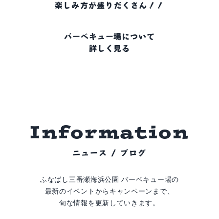
楽しみ方が盛りだくさん！！
バーベキュー場について
詳しく見る
I
n
f
o
r
m
a
t
i
o
n
ニュース / ブログ
ふなばし三番瀬海浜公園 バーベキュー場の
最新のイベントからキャンペーンまで、
旬な情報を更新していきます。