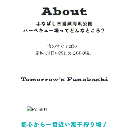
A
b
o
u
t
ふなばし三番瀬海浜公園
バーベキュー場ってどんなところ？
海のすぐそばの、
家族で1日中楽しめるBBQ場。
Tomorrow’s Funabashi
都心から一番近い潮干狩り場！