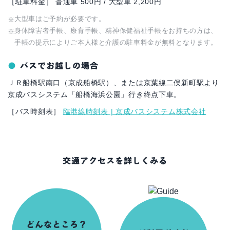
［駐車料金］ 普通車 500円 / 大型車 2,200円
大型車はご予約が必要です。
身体障害者手帳、療育手帳、精神保健福祉手帳をお持ちの方は、
手帳の提示によりご本人様と介護の駐車料金が無料となります。
バスでお越しの場合
ＪＲ船橋駅南口（京成船橋駅）、または京葉線二俣新町駅より
京成バスシステム「船橋海浜公園」行き終点下車。
［バス時刻表］
臨港線時刻表 | 京成バスシステム株式会社
交通アクセスを詳しくみる
どんなところ？