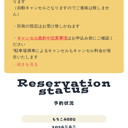
ります
（自動キャンセルとなりますのでご連絡は致しませ
ん）
・区画の指定はお受け致しかねます
・
キャンセル規約や注意事項
はお申込み前にご確認く
ださい
*駐車場満車によるキャンセルもキャンセル料金が発
生いたします
…続きを見る
R
e
s
e
r
v
a
t
i
o
n
s
s
t
a
t
u
予約状況
もちこみBBQ
2026年8月