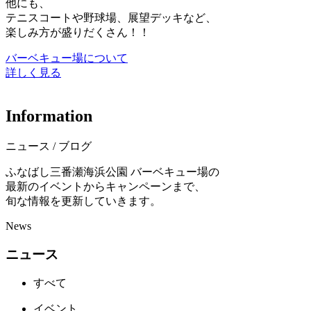
他にも、
テニスコートや野球場、展望デッキなど、
楽しみ方が盛りだくさん！！
バーベキュー場について
詳しく見る
I
n
f
o
r
m
a
t
i
o
n
ニュース / ブログ
ふなばし三番瀬海浜公園 バーベキュー場の
最新のイベントからキャンペーンまで、
旬な情報を更新していきます。
News
ニュース
すべて
イベント