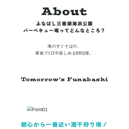
A
b
o
u
t
ふなばし三番瀬海浜公園
バーベキュー場ってどんなところ？
海のすぐそばの、
家族で1日中楽しめるBBQ場。
Tomorrow’s Funabashi
都心から一番近い潮干狩り場！