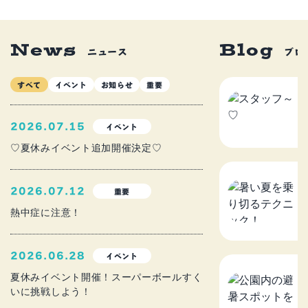
News
Blog
ニュース
ブロ
すべて
イベント
お知らせ
重要
ス
2
2026.07.15
イベント
♡夏休みイベント追加開催決定♡
暑
2026.07.12
重要
ニ
熱中症に注意！
2
2026.06.28
イベント
公
夏休みイベント開催！スーパーボールすく
いに挑戦しよう！
を