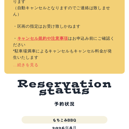
ります
（自動キャンセルとなりますのでご連絡は致しませ
ん）
・区画の指定はお受け致しかねます
・
キャンセル規約や注意事項
はお申込み前にご確認く
ださい
*駐車場満車によるキャンセルもキャンセル料金が発
生いたします
…続きを見る
R
e
s
e
r
v
a
t
i
o
n
s
u
s
t
a
t
予約状況
もちこみBBQ
2026年8月