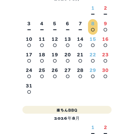
1
2
－
－
3
4
5
6
7
8
9
－
－
－
－
－
○
○
10
11
12
13
14
15
16
○
○
○
○
○
○
○
2026年9月
17
18
19
20
21
22
23
○
○
○
○
○
○
○
24
25
26
27
28
29
30
○
○
○
○
○
○
○
31
○
楽ちんBBQ
2026年8月
1
2
－
－