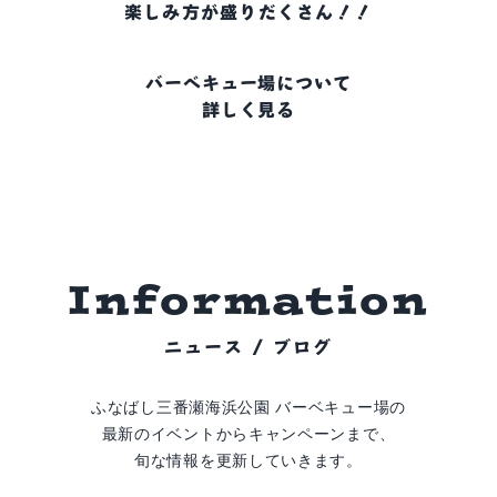
楽しみ方が盛りだくさん！！
バーベキュー場について
詳しく見る
I
n
f
o
r
m
a
t
i
o
n
ニュース / ブログ
ふなばし三番瀬海浜公園 バーベキュー場の
最新のイベントからキャンペーンまで、
旬な情報を更新していきます。