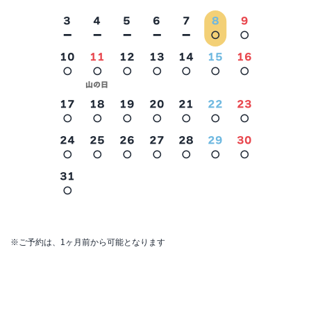
3
4
5
6
7
8
9
－
－
－
－
－
○
○
10
11
12
13
14
15
16
○
○
○
○
○
○
○
2026年9月
山の日
17
18
19
20
21
22
23
○
○
○
○
○
○
○
24
25
26
27
28
29
30
○
○
○
○
○
○
○
31
○
※ご予約は、1ヶ月前から可能となります