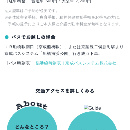
［駐車料金］ 普通車 500円 / 大型車 2,200円
大型車はご予約が必要です。
身体障害者手帳、療育手帳、精神保健福祉手帳をお持ちの方は、
手帳の提示によりご本人様と介護の駐車料金が無料となります。
バスでお越しの場合
ＪＲ船橋駅南口（京成船橋駅）、または京葉線二俣新町駅より
京成バスシステム「船橋海浜公園」行き終点下車。
［バス時刻表］
臨港線時刻表 | 京成バスシステム株式会社
交通アクセスを詳しくみる
どんなところ？