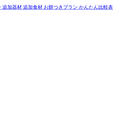
ン
追加器材
追加食材
お餅つきプラン
かんたん比較表