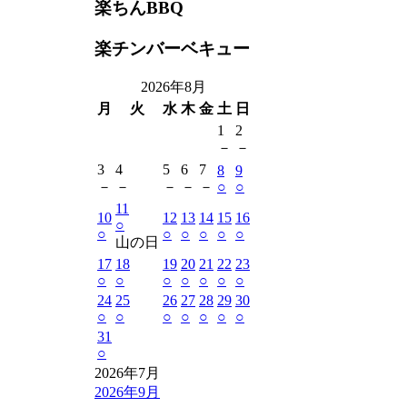
楽ちんBBQ
楽チンバーベキュー
2026年8月
月
火
水
木
金
土
日
1
2
－
－
3
4
5
6
7
8
9
－
－
－
－
－
○
○
11
10
12
13
14
15
16
○
○
○
○
○
○
○
山の日
17
18
19
20
21
22
23
○
○
○
○
○
○
○
24
25
26
27
28
29
30
○
○
○
○
○
○
○
31
○
2026年7月
2026年9月