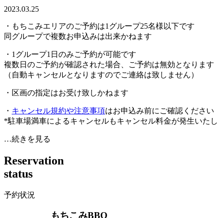
2023.03.25
・もちこみエリアのご予約は1グループ25名様以下です
同グループで複数お申込みは出来かねます
・1グループ1日のみご予約が可能です
複数日のご予約が確認された場合、ご予約は無効となります
（自動キャンセルとなりますのでご連絡は致しません）
・区画の指定はお受け致しかねます
・
キャンセル規約や注意事項
はお申込み前にご確認ください
*駐車場満車によるキャンセルもキャンセル料金が発生いた
…続きを見る
R
e
s
e
r
v
a
t
i
o
n
s
t
a
t
u
s
予約状況
もちこみBBQ