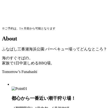
※ご予約は、1ヶ月前から可能となります
A
b
o
u
t
ふなばし三番瀬海浜公園
バーベキュー場ってどんなところ？
海のすぐそばの、
家族で1日中楽しめるBBQ場。
Tomorrow’s Funabashi
都心から一番近い潮干狩り場！