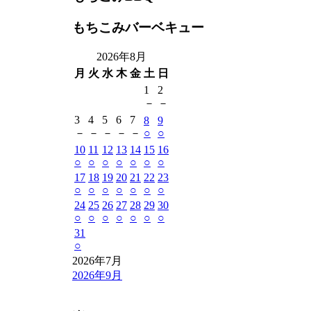
もちこみバーベキュー
2026年8月
月
火
水
木
金
土
日
1
2
－
－
3
4
5
6
7
8
9
－
－
－
－
－
○
○
10
11
12
13
14
15
16
○
○
○
○
○
○
○
17
18
19
20
21
22
23
○
○
○
○
○
○
○
24
25
26
27
28
29
30
○
○
○
○
○
○
○
31
○
2026年7月
2026年9月