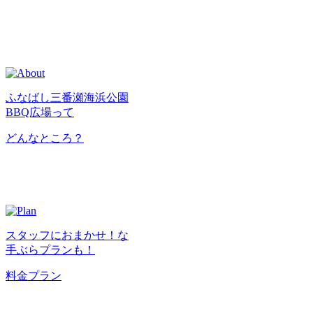
ふなばし三番瀬海浜公園
BBQ広場って
どんなところ？
スタッフにおまかせ！な
手ぶらプランも！
料金プラン