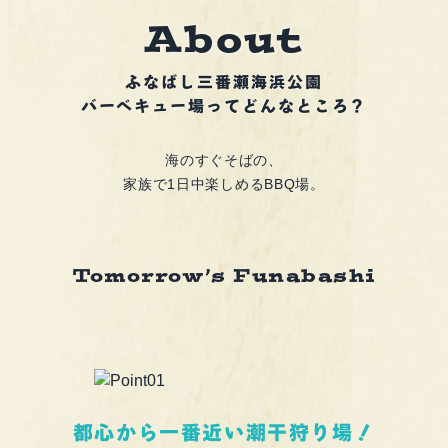
b
o
u
t
A
ふなばし三番瀬海浜公園
バーベキュー場ってどんなところ？
海のすぐそばの、
家族で1日中楽しめるBBQ場。
Tomorrow’s Funabashi
都心から一番近い潮干狩り場！