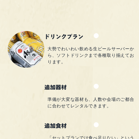
ドリンクプラン
大勢でわいわい飲める
生ビールサーバーか
ら、
ソフトドリンクまで
各種取り揃えてお
ります。
追加器材
準備が大変な器材も、
人数や会場のご都合
に
合わせてレンタルできます。
追加食材
「セットプランでは食べ足りない」
という