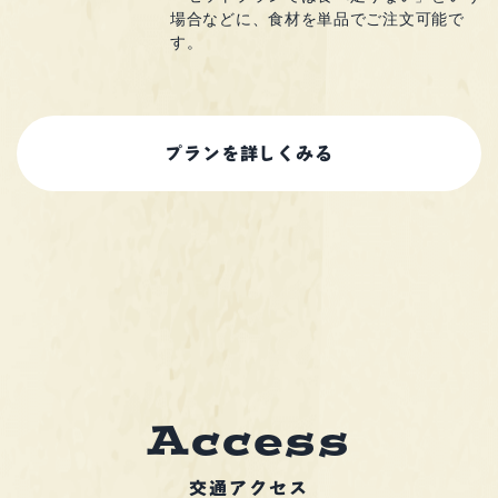
場合などに、
食材を単品でご注文可能で
す。
プランを詳しくみる
c
c
e
s
A
s
交通アクセス