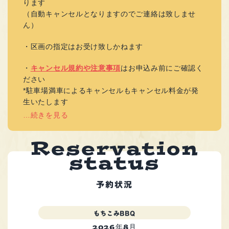
ります
（自動キャンセルとなりますのでご連絡は致しませ
ん）
・区画の指定はお受け致しかねます
・
キャンセル規約や注意事項
はお申込み前にご確認く
ださい
*駐車場満車によるキャンセルもキャンセル料金が発
生いたします
…続きを見る
e
s
e
r
R
v
a
t
i
o
n
s
t
a
t
u
s
予約状況
もちこみBBQ
2026年8月