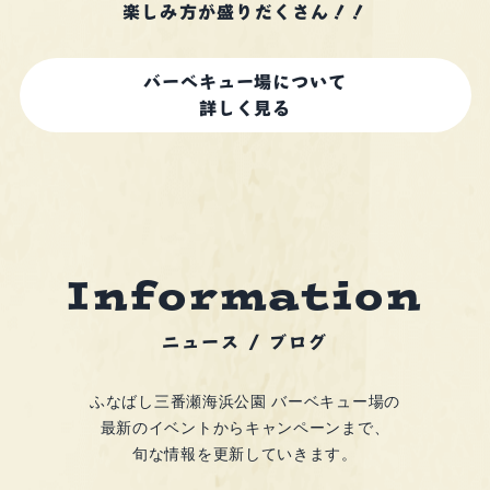
楽しみ方が盛りだくさん！！
バーベキュー場について
詳しく見る
n
f
o
r
I
m
a
t
i
o
n
ニュース / ブログ
ふなばし三番瀬海浜公園 バーベキュー場の
最新のイベントからキャンペーンまで、
旬な情報を更新していきます。