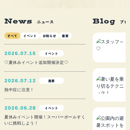
News
Blog
ニュース
ブロ
すべて
イベント
お知らせ
重要
ス
2
2026.07.15
イベント
♡夏休みイベント追加開催決定♡
暑
2026.07.12
重要
ニ
熱中症に注意！
2
2026.06.28
イベント
公
夏休みイベント開催！スーパーボールすく
いに挑戦しよう！
を