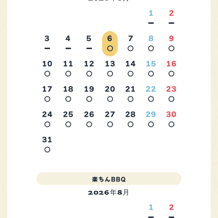
1
2
－
－
3
4
5
6
7
8
9
－
－
－
○
○
○
○
10
11
12
13
14
15
16
○
○
○
○
○
○
○
2026年9月
17
18
19
20
21
22
23
○
○
○
○
○
○
○
24
25
26
27
28
29
30
○
○
○
○
○
○
○
31
○
楽ちんBBQ
2026年8月
1
2
－
－