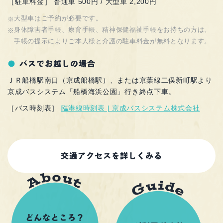
［駐車料金］ 普通車 500円 / 大型車 2,200円
大型車はご予約が必要です。
身体障害者手帳、療育手帳、精神保健福祉手帳をお持ちの方は、
手帳の提示によりご本人様と介護の駐車料金が無料となります。
バスでお越しの場合
ＪＲ船橋駅南口（京成船橋駅）、または京葉線二俣新町駅より
京成バスシステム「船橋海浜公園」行き終点下車。
［バス時刻表］
臨港線時刻表 | 京成バスシステム株式会社
交通アクセスを詳しくみる
どんなところ？