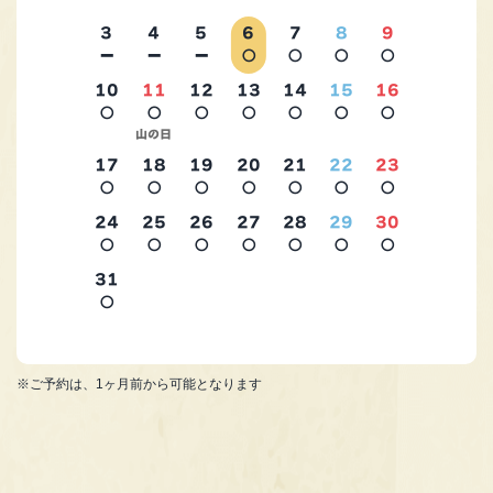
3
4
5
6
7
8
9
－
－
－
○
○
○
○
10
11
12
13
14
15
16
○
○
○
○
○
○
○
2026年9月
山の日
17
18
19
20
21
22
23
○
○
○
○
○
○
○
24
25
26
27
28
29
30
○
○
○
○
○
○
○
31
○
※ご予約は、1ヶ月前から可能となります