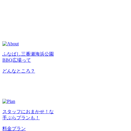
ふなばし三番瀬海浜公園
BBQ広場って
どんなところ？
スタッフにおまかせ！な
手ぶらプランも！
料金プラン