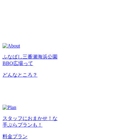
ふなばし三番瀬海浜公園
BBQ広場って
どんなところ？
スタッフにおまかせ！な
手ぶらプランも！
料金プラン