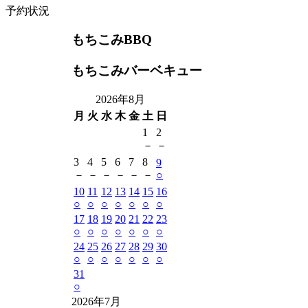
予約状況
もちこみBBQ
もちこみバーベキュー
2026年8月
月
火
水
木
金
土
日
1
2
－
－
3
4
5
6
7
8
9
－
－
－
－
－
－
○
10
11
12
13
14
15
16
○
○
○
○
○
○
○
17
18
19
20
21
22
23
○
○
○
○
○
○
○
24
25
26
27
28
29
30
○
○
○
○
○
○
○
31
○
2026年7月