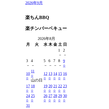
2026年9月
楽ちんBBQ
楽チンバーベキュー
2026年8月
月
火
水
木
金
土
日
1
2
－
－
3
4
5
6
7
8
9
－
－
－
－
－
－
○
11
10
12
13
14
15
16
○
○
○
○
○
○
○
山の日
17
18
19
20
21
22
23
○
○
○
○
○
○
○
24
25
26
27
28
29
30
○
○
○
○
○
○
○
31