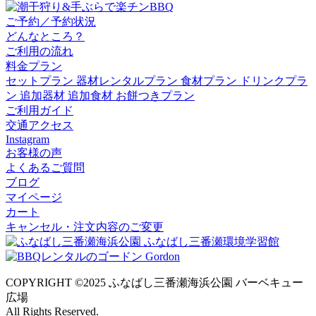
ご予約／予約状況
どんなところ？
ご利用の流れ
料金プラン
セットプラン
器材レンタルプラン
食材プラン
ドリンクプラ
ン
追加器材
追加食材
お餅つきプラン
ご利用ガイド
交通アクセス
Instagram
お客様の声
よくあるご質問
ブログ
マイページ
カート
キャンセル・注文内容のご変更
COPYRIGHT ©2025 ふなばし三番瀬海浜公園 バーベキュー
広場
All Rights Reserved.