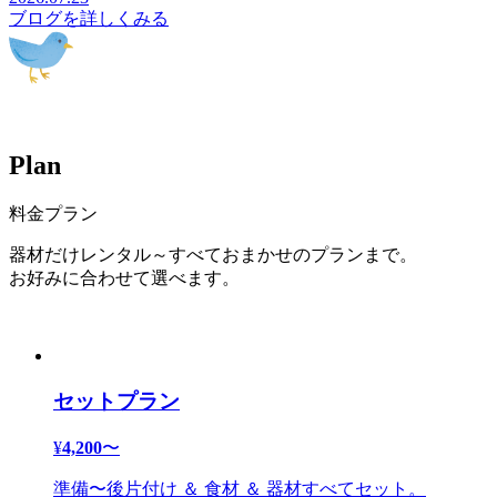
ブログを詳しくみる
P
l
a
n
料金プラン
器材だけレンタル～すべておまかせのプランまで。
お好みに合わせて選べます。
セットプラン
¥
4,200
〜
準備〜後片付け ＆ 食材 ＆ 器材すべてセット。