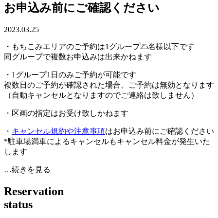
お申込み前にご確認ください
2023.03.25
・もちこみエリアのご予約は1グループ25名様以下です
同グループで複数お申込みは出来かねます
・1グループ1日のみご予約が可能です
複数日のご予約が確認された場合、ご予約は無効となります
（自動キャンセルとなりますのでご連絡は致しません）
・区画の指定はお受け致しかねます
・
キャンセル規約や注意事項
はお申込み前にご確認ください
*駐車場満車によるキャンセルもキャンセル料金が発生いた
します
…続きを見る
R
e
s
e
r
v
a
t
i
o
n
s
t
a
t
u
s