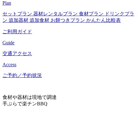
Plan
セットプラン
器材レンタルプラン
食材プラン
ドリンクプラ
ン
追加器材
追加食材
お餅つきプラン
かんたん比較表
ご利用ガイド
Guide
交通アクセス
Access
ご予約／予約状況
食材や器材は現地で調達
手ぶらで楽チンBBQ