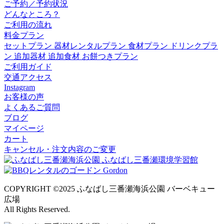
ご予約／予約状況
どんなところ？
ご利用の流れ
料金プラン
セットプラン
器材レンタルプラン
食材プラン
ドリンクプラ
ン
追加器材
追加食材
お餅つきプラン
ご利用ガイド
交通アクセス
Instagram
お客様の声
よくあるご質問
ブログ
マイページ
カート
キャンセル・注文内容のご変更
COPYRIGHT ©2025 ふなばし三番瀬海浜公園 バーベキュー
広場
All Rights Reserved.