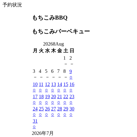
予約状況
もちこみBBQ
もちこみバーベキュー
2026
8
Aug
月
火
水
木
金
土
日
1
2
－
－
3
4
5
6
7
8
9
－
－
－
－
－
－
○
10
11
12
13
14
15
16
○
○
○
○
○
○
○
17
18
19
20
21
22
23
○
○
○
○
○
○
○
24
25
26
27
28
29
30
○
○
○
○
○
○
○
31
○
2026年7月