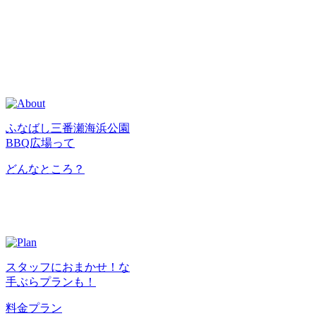
ふなばし三番瀬海浜公園
BBQ広場って
どんなところ？
スタッフにおまかせ！な
手ぶらプランも！
料金プラン