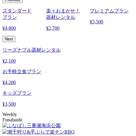
スタンダード
楽々おまかせ！
プレミアムプラン
プラン
器材レンタル
¥
5,500
¥
4,800
¥
2,700
¥
Next
リーズナブル器材レンタル
¥
2,100
お手軽立食プラン
¥
4,200
キッズプラン
¥
3,500
Weekly
Funabashi