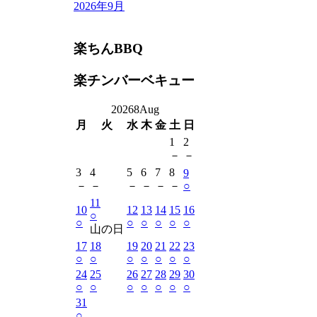
2026年9月
楽ちんBBQ
楽チンバーベキュー
2026
8
Aug
月
火
水
木
金
土
日
1
2
－
－
3
4
5
6
7
8
9
－
－
－
－
－
－
○
11
10
12
13
14
15
16
○
○
○
○
○
○
○
山の日
17
18
19
20
21
22
23
○
○
○
○
○
○
○
24
25
26
27
28
29
30
○
○
○
○
○
○
○
31
○