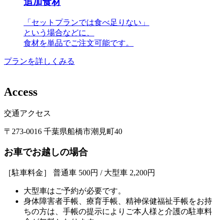
追加食材
「セットプランでは食べ足りない」
という場合などに、
食材を単品でご注文可能です。
プランを詳しくみる
A
c
c
e
s
s
交通アクセス
〒273-0016 千葉県船橋市潮見町40
お車でお越しの場合
［駐車料金］ 普通車 500円 / 大型車 2,200円
大型車はご予約が必要です。
身体障害者手帳、療育手帳、精神保健福祉手帳をお持
ちの方は、手帳の提示によりご本人様と介護の駐車料