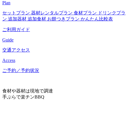
Plan
セットプラン
器材レンタルプラン
食材プラン
ドリンクプラ
ン
追加器材
追加食材
お餅つきプラン
かんたん比較表
ご利用ガイド
Guide
交通アクセス
Access
ご予約／予約状況
食材や器材は現地で調達
手ぶらで楽チンBBQ