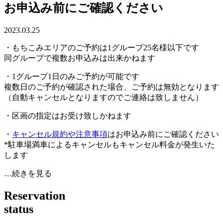
お申込み前にご確認ください
2023.03.25
・もちこみエリアのご予約は1グループ25名様以下です
同グループで複数お申込みは出来かねます
・1グループ1日のみご予約が可能です
複数日のご予約が確認された場合、ご予約は無効となります
（自動キャンセルとなりますのでご連絡は致しません）
・区画の指定はお受け致しかねます
・
キャンセル規約や注意事項
はお申込み前にご確認ください
*駐車場満車によるキャンセルもキャンセル料金が発生いた
します
…続きを見る
R
e
s
e
r
v
a
t
i
o
n
s
t
a
t
u
s