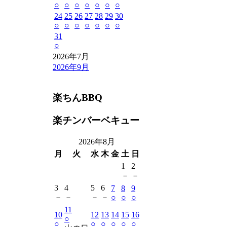
○
○
○
○
○
○
○
24
25
26
27
28
29
30
○
○
○
○
○
○
○
31
○
2026年7月
2026年9月
楽ちんBBQ
楽チンバーベキュー
2026年8月
月
火
水
木
金
土
日
1
2
－
－
3
4
5
6
7
8
9
－
－
－
－
○
○
○
11
10
12
13
14
15
16
○
○
○
○
○
○
○