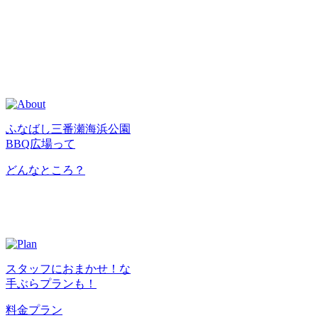
ふなばし三番瀬海浜公園
BBQ広場って
どんなところ？
スタッフにおまかせ！な
手ぶらプランも！
料金プラン