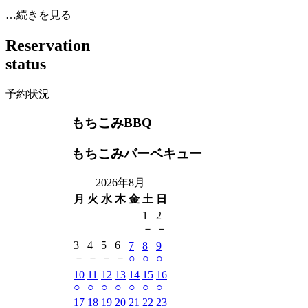
…続きを見る
R
e
s
e
r
v
a
t
i
o
n
s
t
a
t
u
s
予約状況
もちこみBBQ
もちこみバーベキュー
2026年8月
月
火
水
木
金
土
日
1
2
－
－
3
4
5
6
7
8
9
－
－
－
－
○
○
○
10
11
12
13
14
15
16
○
○
○
○
○
○
○
17
18
19
20
21
22
23