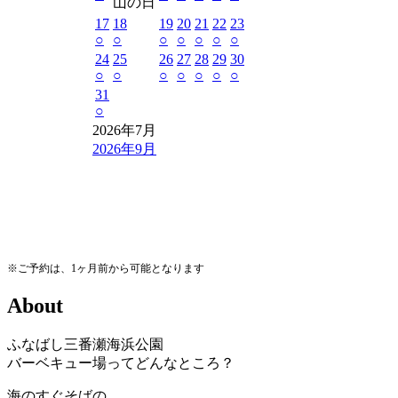
山の日
17
18
19
20
21
22
23
○
○
○
○
○
○
○
24
25
26
27
28
29
30
○
○
○
○
○
○
○
31
○
2026年7月
2026年9月
※ご予約は、1ヶ月前から可能となります
A
b
o
u
t
ふなばし三番瀬海浜公園
バーベキュー場ってどんなところ？
海のすぐそばの、