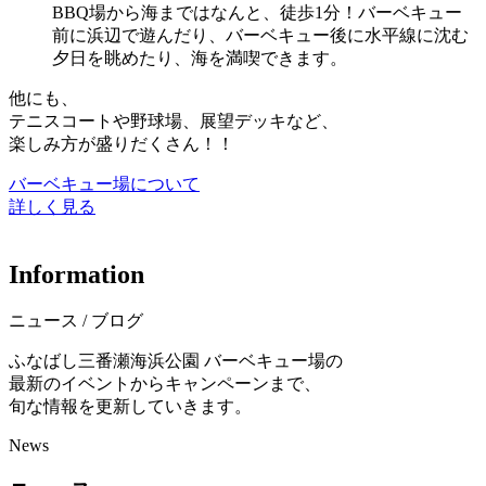
BBQ場から海まではなんと、徒歩1分！バーベキュー
前に浜辺で遊んだり、バーベキュー後に水平線に沈む
夕日を眺めたり、海を満喫できます。
他にも、
テニスコートや野球場、展望デッキなど、
楽しみ方が盛りだくさん！！
バーベキュー場について
詳しく見る
I
n
f
o
r
m
a
t
i
o
n
ニュース / ブログ
ふなばし三番瀬海浜公園 バーベキュー場の
最新のイベントからキャンペーンまで、
旬な情報を更新していきます。
News