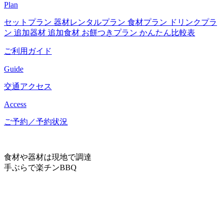
Plan
セットプラン
器材レンタルプラン
食材プラン
ドリンクプラ
ン
追加器材
追加食材
お餅つきプラン
かんたん比較表
ご利用ガイド
Guide
交通アクセス
Access
ご予約／予約状況
食材や器材は現地で調達
手ぶらで楽チンBBQ