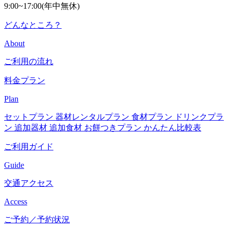
9:00~17:00(年中無休)
どんなところ？
About
ご利用の流れ
料金プラン
Plan
セットプラン
器材レンタルプラン
食材プラン
ドリンクプラ
ン
追加器材
追加食材
お餅つきプラン
かんたん比較表
ご利用ガイド
Guide
交通アクセス
Access
ご予約／予約状況