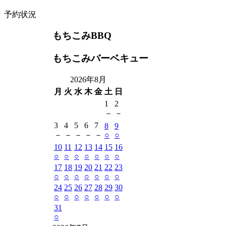
予約状況
もちこみBBQ
もちこみバーベキュー
2026年8月
月
火
水
木
金
土
日
1
2
－
－
3
4
5
6
7
8
9
－
－
－
－
－
○
○
10
11
12
13
14
15
16
○
○
○
○
○
○
○
17
18
19
20
21
22
23
○
○
○
○
○
○
○
24
25
26
27
28
29
30
○
○
○
○
○
○
○
31
○