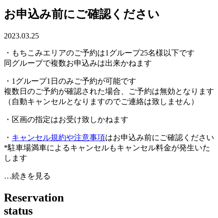
お申込み前にご確認ください
2023.03.25
・もちこみエリアのご予約は1グループ25名様以下です
同グループで複数お申込みは出来かねます
・1グループ1日のみご予約が可能です
複数日のご予約が確認された場合、ご予約は無効となります
（自動キャンセルとなりますのでご連絡は致しません）
・区画の指定はお受け致しかねます
・
キャンセル規約や注意事項
はお申込み前にご確認ください
*駐車場満車によるキャンセルもキャンセル料金が発生いた
します
…続きを見る
R
e
s
e
r
v
a
t
i
o
n
s
t
a
t
u
s