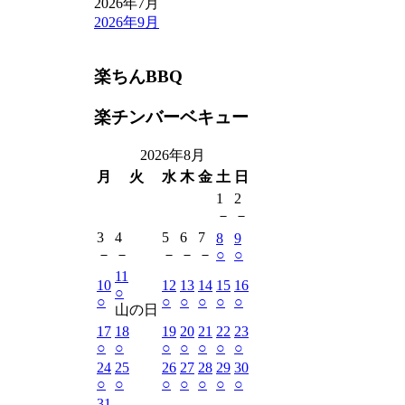
2026年7月
2026年9月
楽ちんBBQ
楽チンバーベキュー
2026年8月
月
火
水
木
金
土
日
1
2
－
－
3
4
5
6
7
8
9
－
－
－
－
－
○
○
11
10
12
13
14
15
16
○
○
○
○
○
○
○
山の日
17
18
19
20
21
22
23
○
○
○
○
○
○
○
24
25
26
27
28
29
30
○
○
○
○
○
○
○
31