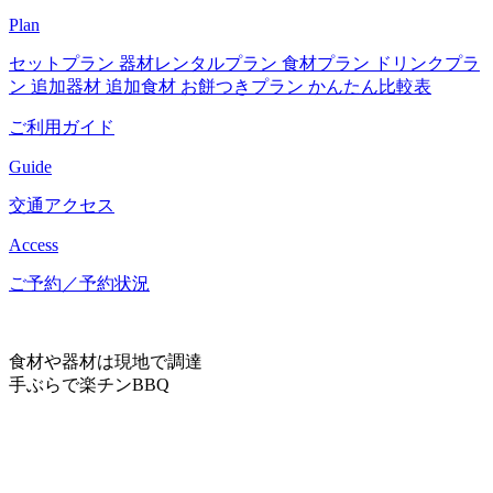
Plan
セットプラン
器材レンタルプラン
食材プラン
ドリンクプラ
ン
追加器材
追加食材
お餅つきプラン
かんたん比較表
ご利用ガイド
Guide
交通アクセス
Access
ご予約／予約状況
食材や器材は現地で調達
手ぶらで楽チンBBQ