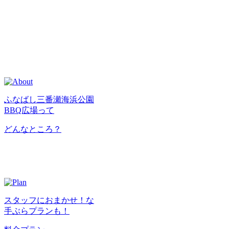
ふなばし三番瀬海浜公園
BBQ広場って
どんなところ？
スタッフにおまかせ！な
手ぶらプランも！