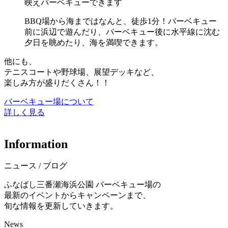
映えバーベキューできます
BBQ場から海まではなんと、徒歩1分！バーベキュー
前に浜辺で遊んだり、バーベキュー後に水平線に沈む
夕日を眺めたり、海を満喫できます。
他にも、
テニスコートや野球場、展望デッキなど、
楽しみ方が盛りだくさん！！
バーベキュー場について
詳しく見る
I
n
f
o
r
m
a
t
i
o
n
ニュース / ブログ
ふなばし三番瀬海浜公園 バーベキュー場の
最新のイベントからキャンペーンまで、
旬な情報を更新していきます。
News