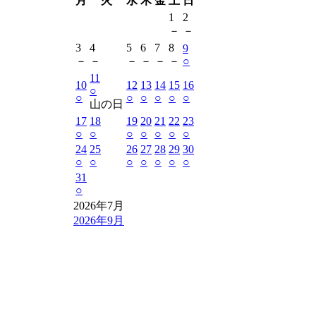
月
火
水
木
金
土
日
1
2
－
－
3
4
5
6
7
8
9
－
－
－
－
－
－
○
11
10
12
13
14
15
16
○
○
○
○
○
○
○
山の日
17
18
19
20
21
22
23
○
○
○
○
○
○
○
24
25
26
27
28
29
30
○
○
○
○
○
○
○
31
○
2026年7月
2026年9月