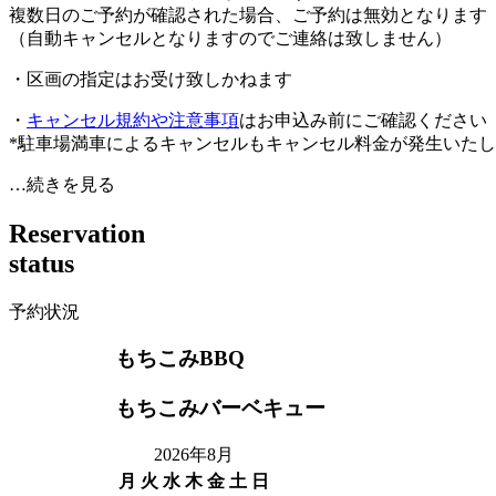
複数日のご予約が確認された場合、ご予約は無効となります
（自動キャンセルとなりますのでご連絡は致しません）
・区画の指定はお受け致しかねます
・
キャンセル規約や注意事項
はお申込み前にご確認ください
*駐車場満車によるキャンセルもキャンセル料金が発生いた
…続きを見る
R
e
s
e
r
v
a
t
i
o
n
s
t
a
t
u
s
予約状況
もちこみBBQ
もちこみバーベキュー
2026年8月
月
火
水
木
金
土
日