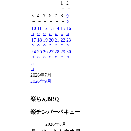
1
2
－
－
3
4
5
6
7
8
9
－
－
－
－
－
－
○
10
11
12
13
14
15
16
○
○
○
○
○
○
○
17
18
19
20
21
22
23
○
○
○
○
○
○
○
24
25
26
27
28
29
30
○
○
○
○
○
○
○
31
○
2026年7月
2026年9月
楽ちんBBQ
楽チンバーベキュー
2026年8月