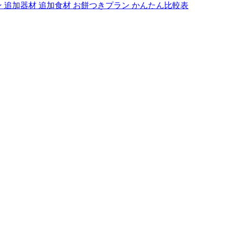
ン
追加器材
追加食材
お餅つきプラン
かんたん比較表