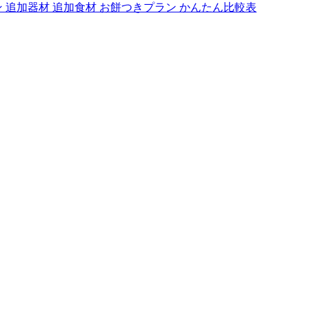
ン
追加器材
追加食材
お餅つきプラン
かんたん比較表