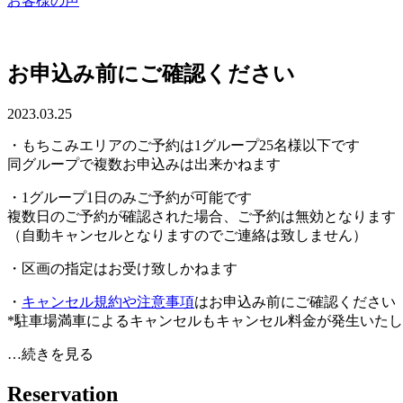
お客様の声
お申込み前にご確認ください
2023.03.25
・もちこみエリアのご予約は1グループ25名様以下です
同グループで複数お申込みは出来かねます
・1グループ1日のみご予約が可能です
複数日のご予約が確認された場合、ご予約は無効となります
（自動キャンセルとなりますのでご連絡は致しません）
・区画の指定はお受け致しかねます
・
キャンセル規約や注意事項
はお申込み前にご確認ください
*駐車場満車によるキャンセルもキャンセル料金が発生いた
…続きを見る
R
e
s
e
r
v
a
t
i
o
n