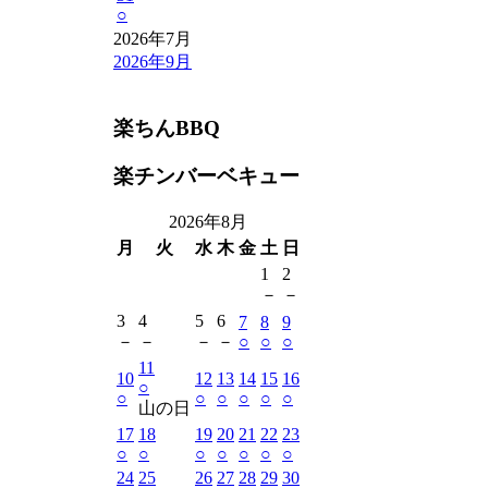
○
2026年7月
2026年9月
楽ちんBBQ
楽チンバーベキュー
2026年8月
月
火
水
木
金
土
日
1
2
－
－
3
4
5
6
7
8
9
－
－
－
－
○
○
○
11
10
12
13
14
15
16
○
○
○
○
○
○
○
山の日
17
18
19
20
21
22
23
○
○
○
○
○
○
○
24
25
26
27
28
29
30