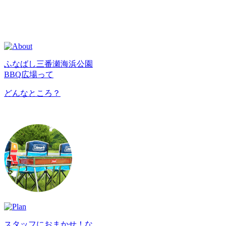
ふなばし三番瀬海浜公園
BBQ広場って
どんなところ？
スタッフにおまかせ！な