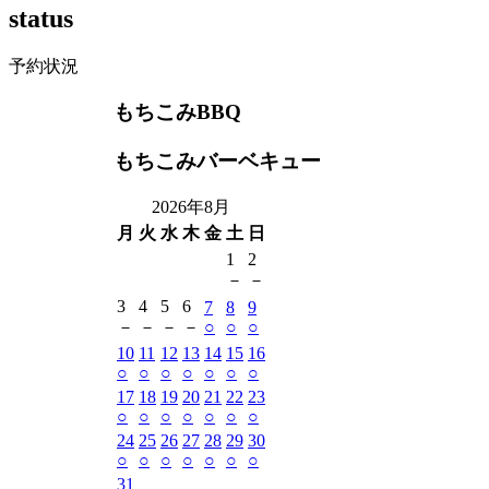
s
t
a
t
u
s
予約状況
もちこみBBQ
もちこみバーベキュー
2026年8月
月
火
水
木
金
土
日
1
2
－
－
3
4
5
6
7
8
9
－
－
－
－
○
○
○
10
11
12
13
14
15
16
○
○
○
○
○
○
○
17
18
19
20
21
22
23
○
○
○
○
○
○
○
24
25
26
27
28
29
30
○
○
○
○
○
○
○
31