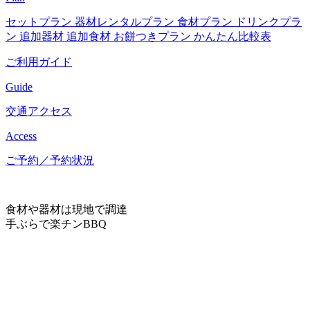
セットプラン
器材レンタルプラン
食材プラン
ドリンクプラ
ン
追加器材
追加食材
お餅つきプラン
かんたん比較表
ご利用ガイド
Guide
交通アクセス
Access
ご予約／予約状況
食材や器材は現地で調達
手ぶらで楽チンBBQ