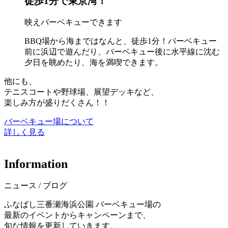
徒歩1分で東京湾！
映えバーベキューできます
BBQ場から海まではなんと、徒歩1分！バーベキュー
前に浜辺で遊んだり、バーベキュー後に水平線に沈む
夕日を眺めたり、海を満喫できます。
他にも、
テニスコートや野球場、展望デッキなど、
楽しみ方が盛りだくさん！！
バーベキュー場について
詳しく見る
I
n
f
o
r
m
a
t
i
o
n
ニュース / ブログ
ふなばし三番瀬海浜公園 バーベキュー場の
最新のイベントからキャンペーンまで、
旬な情報を更新していきます。