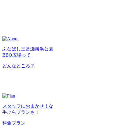
ふなばし三番瀬海浜公園
BBQ広場って
どんなところ？
スタッフにおまかせ！な
手ぶらプランも！
料金プラン