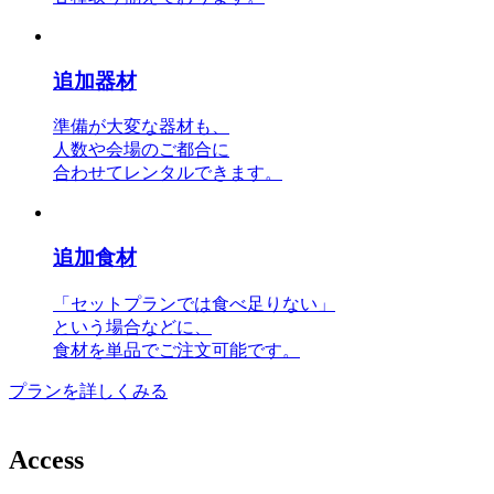
追加器材
準備が大変な器材も、
人数や会場のご都合に
合わせてレンタルできます。
追加食材
「セットプランでは食べ足りない」
という場合などに、
食材を単品でご注文可能です。
プランを詳しくみる
A
c
c
e
s
s