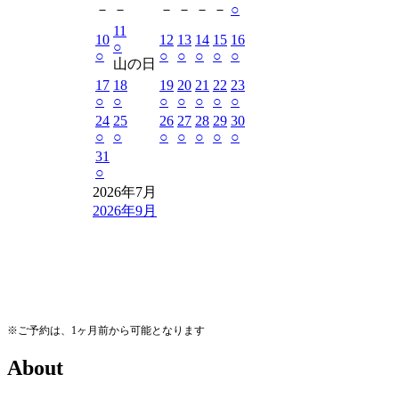
－
－
－
－
－
－
○
11
10
12
13
14
15
16
○
○
○
○
○
○
○
山の日
17
18
19
20
21
22
23
○
○
○
○
○
○
○
24
25
26
27
28
29
30
○
○
○
○
○
○
○
31
○
2026年7月
2026年9月
※ご予約は、1ヶ月前から可能となります
A
b
o
u
t