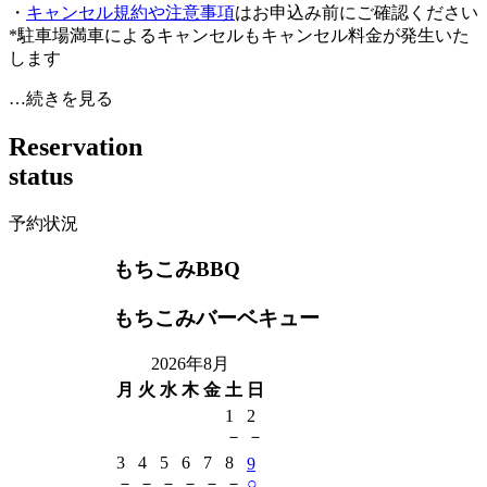
・
キャンセル規約や注意事項
はお申込み前にご確認ください
*駐車場満車によるキャンセルもキャンセル料金が発生いた
します
…続きを見る
R
e
s
e
r
v
a
t
i
o
n
s
t
a
t
u
s
予約状況
もちこみBBQ
もちこみバーベキュー
2026年8月
月
火
水
木
金
土
日
1
2
－
－
3
4
5
6
7
8
9
－
－
－
－
－
－
○