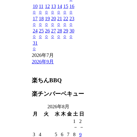
10
11
12
13
14
15
16
○
○
○
○
○
○
○
17
18
19
20
21
22
23
○
○
○
○
○
○
○
24
25
26
27
28
29
30
○
○
○
○
○
○
○
31
○
2026年7月
2026年9月
楽ちんBBQ
楽チンバーベキュー
2026年8月
月
火
水
木
金
土
日
1
2
－
－
3
4
5
6
7
8
9