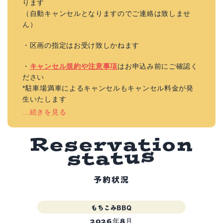
ります
（自動キャンセルとなりますのでご連絡は致しませ
ん）
・区画の指定はお受け致しかねます
・
キャンセル規約や注意事項
はお申込み前にご確認く
ださい
*駐車場満車によるキャンセルもキャンセル料金が発
生いたします
…続きを見る
R
e
s
e
r
v
a
t
i
o
n
s
t
a
t
u
s
予約状況
もちこみBBQ
2026年8月