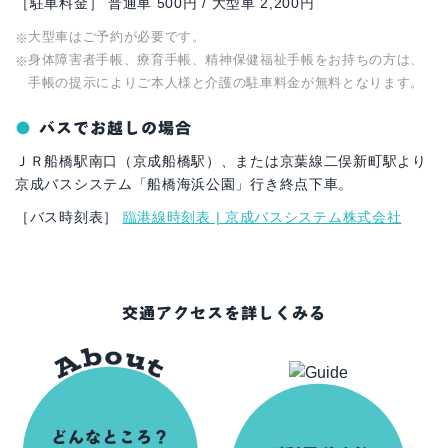
［駐車料金］ 普通車 500円 / 大型車 2,200円
大型車はご予約が必要です。
身体障害者手帳、療育手帳、精神保健福祉手帳をお持ちの方は、
手帳の提示によりご本人様と介護の駐車料金が無料となります。
バスでお越しの場合
ＪＲ船橋駅南口（京成船橋駅）、または京葉線二俣新町駅より
京成バスシステム「船橋海浜公園」行き終点下車。
［バス時刻表］
臨港線時刻表 | 京成バスシステム株式会社
交通アクセスを詳しくみる
どんなところ？