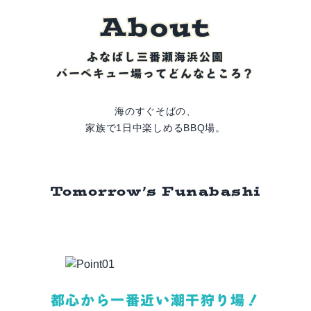
A
b
o
u
t
ふなばし三番瀬海浜公園
バーベキュー場ってどんなところ？
海のすぐそばの、
家族で1日中楽しめるBBQ場。
Tomorrow’s Funabashi
都心から一番近い潮干狩り場！