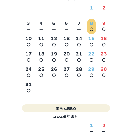
1
2
－
－
3
4
5
6
7
8
9
－
－
－
－
－
○
○
10
11
12
13
14
15
16
○
○
○
○
○
○
○
2026年9月
17
18
19
20
21
22
23
○
○
○
○
○
○
○
24
25
26
27
28
29
30
○
○
○
○
○
○
○
31
○
楽ちんBBQ
2026年8月
1
2
－
－