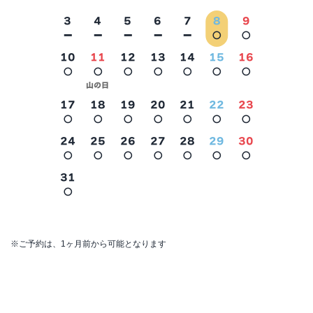
3
4
5
6
7
8
9
－
－
－
－
－
○
○
10
11
12
13
14
15
16
○
○
○
○
○
○
○
2026年9月
山の日
17
18
19
20
21
22
23
○
○
○
○
○
○
○
24
25
26
27
28
29
30
○
○
○
○
○
○
○
31
○
※ご予約は、1ヶ月前から可能となります