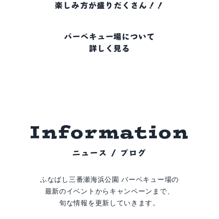
楽しみ方が盛りだくさん！！
バーベキュー場について
詳しく見る
I
n
f
o
r
m
a
t
i
o
n
ニュース / ブログ
ふなばし三番瀬海浜公園 バーベキュー場の
最新のイベントからキャンペーンまで、
旬な情報を更新していきます。