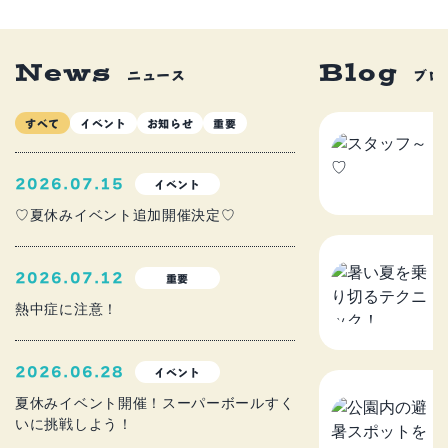
News
Blog
ニュース
ブロ
すべて
イベント
お知らせ
重要
ス
2
2026.07.15
イベント
♡夏休みイベント追加開催決定♡
暑
2026.07.12
重要
ニ
熱中症に注意！
2
2026.06.28
イベント
公
夏休みイベント開催！スーパーボールすく
いに挑戦しよう！
を