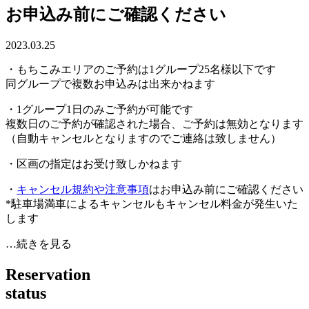
お申込み前にご確認ください
2023.03.25
・もちこみエリアのご予約は1グループ25名様以下です
同グループで複数お申込みは出来かねます
・1グループ1日のみご予約が可能です
複数日のご予約が確認された場合、ご予約は無効となります
（自動キャンセルとなりますのでご連絡は致しません）
・区画の指定はお受け致しかねます
・
キャンセル規約や注意事項
はお申込み前にご確認ください
*駐車場満車によるキャンセルもキャンセル料金が発生いた
します
…続きを見る
R
e
s
e
r
v
a
t
i
o
n
s
t
a
t
u
s