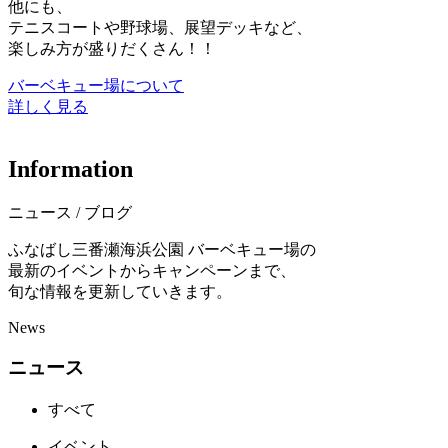
他にも、
テニスコートや野球場、展望デッキなど、
楽しみ方が盛りだくさん！！
バーベキュー場について
詳しく見る
I
n
f
o
r
m
a
t
i
o
n
ニュース / ブログ
ふなばし三番瀬海浜公園 バーベキュー場の
最新のイベントからキャンペーンまで、
旬な情報を更新していきます。
News
ニュース
すべて
イベント