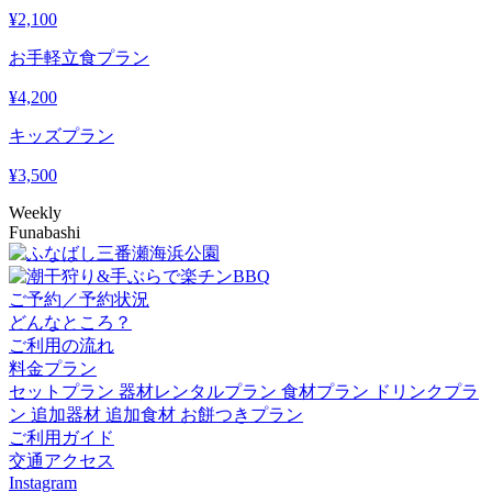
¥
2,100
お手軽立食プラン
¥
4,200
キッズプラン
¥
3,500
Weekly
Funabashi
ご予約／予約状況
どんなところ？
ご利用の流れ
料金プラン
セットプラン
器材レンタルプラン
食材プラン
ドリンクプラ
ン
追加器材
追加食材
お餅つきプラン
ご利用ガイド
交通アクセス
Instagram