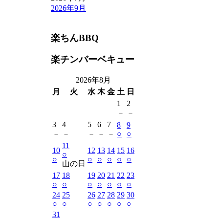
2026年9月
楽ちんBBQ
楽チンバーベキュー
2026年8月
月
火
水
木
金
土
日
1
2
－
－
3
4
5
6
7
8
9
－
－
－
－
－
○
○
11
10
12
13
14
15
16
○
○
○
○
○
○
○
山の日
17
18
19
20
21
22
23
○
○
○
○
○
○
○
24
25
26
27
28
29
30
○
○
○
○
○
○
○
31