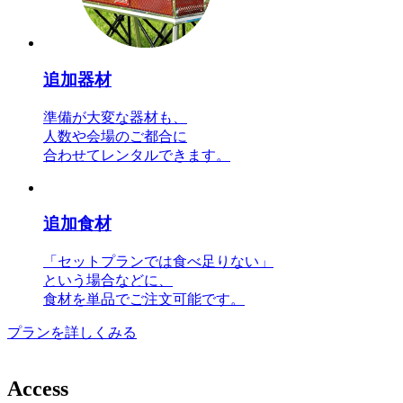
追加器材
準備が大変な器材も、
人数や会場のご都合に
合わせてレンタルできます。
追加食材
「セットプランでは食べ足りない」
という場合などに、
食材を単品でご注文可能です。
プランを詳しくみる
A
c
c
e
s
s