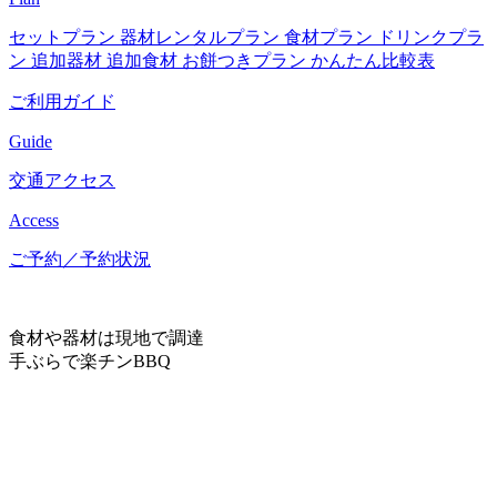
セットプラン
器材レンタルプラン
食材プラン
ドリンクプラ
ン
追加器材
追加食材
お餅つきプラン
かんたん比較表
ご利用ガイド
Guide
交通アクセス
Access
ご予約／予約状況
食材や器材は現地で調達
手ぶらで楽チンBBQ