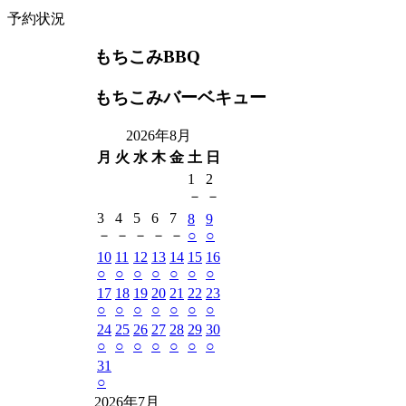
予約状況
もちこみBBQ
もちこみバーベキュー
2026年8月
月
火
水
木
金
土
日
1
2
－
－
3
4
5
6
7
8
9
－
－
－
－
－
○
○
10
11
12
13
14
15
16
○
○
○
○
○
○
○
17
18
19
20
21
22
23
○
○
○
○
○
○
○
24
25
26
27
28
29
30
○
○
○
○
○
○
○
31
○
2026年7月