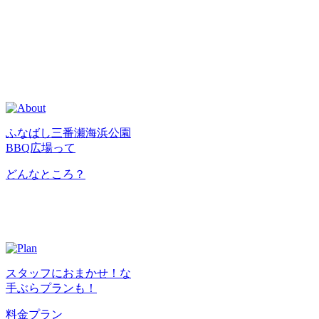
ふなばし三番瀬海浜公園
BBQ広場って
どんなところ？
スタッフにおまかせ！な
手ぶらプランも！
料金プラン