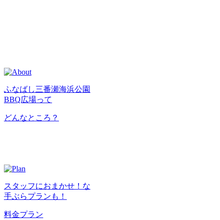
ふなばし三番瀬海浜公園
BBQ広場って
どんなところ？
スタッフにおまかせ！な
手ぶらプランも！
料金プラン