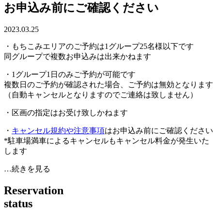
お申込み前にご確認ください
2023.03.25
・もちこみエリアのご予約は1グループ25名様以下です
同グループで複数お申込みは出来かねます
・1グループ1日のみご予約が可能です
複数日のご予約が確認された場合、ご予約は無効となります
（自動キャンセルとなりますのでご連絡は致しません）
・区画の指定はお受け致しかねます
・
キャンセル規約や注意事項
はお申込み前にご確認ください
*駐車場満車によるキャンセルもキャンセル料金が発生いた
します
…続きを見る
R
e
s
e
r
v
a
t
i
o
n
s
t
a
t
u
s