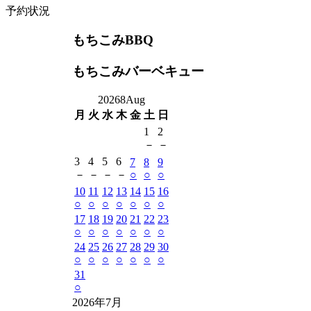
予約状況
もちこみBBQ
もちこみバーベキュー
2026
8
Aug
月
火
水
木
金
土
日
1
2
－
－
3
4
5
6
7
8
9
－
－
－
－
○
○
○
10
11
12
13
14
15
16
○
○
○
○
○
○
○
17
18
19
20
21
22
23
○
○
○
○
○
○
○
24
25
26
27
28
29
30
○
○
○
○
○
○
○
31
○
2026年7月