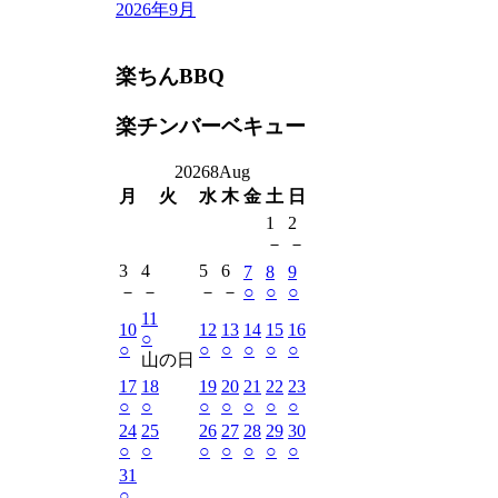
2026年9月
楽ちんBBQ
楽チンバーベキュー
2026
8
Aug
月
火
水
木
金
土
日
1
2
－
－
3
4
5
6
7
8
9
－
－
－
－
○
○
○
11
10
12
13
14
15
16
○
○
○
○
○
○
○
山の日
17
18
19
20
21
22
23
○
○
○
○
○
○
○
24
25
26
27
28
29
30
○
○
○
○
○
○
○
31
○