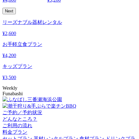
Next
リーズナブル器材レンタル
¥
2,600
お手軽立食プラン
¥
4,200
キッズプラン
¥
3,500
Weekly
Funabashi
ご予約／予約状況
どんなところ？
ご利用の流れ
料金プラン
セットプラン
器材レンタルプラン
食材プラン
ドリンクプラ