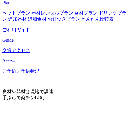
Plan
セットプラン
器材レンタルプラン
食材プラン
ドリンクプラ
ン
追加器材
追加食材
お餅つきプラン
かんたん比較表
ご利用ガイド
Guide
交通アクセス
Access
ご予約／予約状況
食材や器材は現地で調達
手ぶらで楽チンBBQ