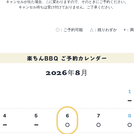
キャンセルが出た場合、△に変わりますので、そのときにご予約ください。
キャンセル待ちは受け付けておりません。ご了承ください。
〇：ご予約可能
△：残りわずか
×：
楽ちんBBQ
ご予約カレンダー
2026年8月
2026年9月
1
－
4
5
6
7
8
－
－
○
○
○