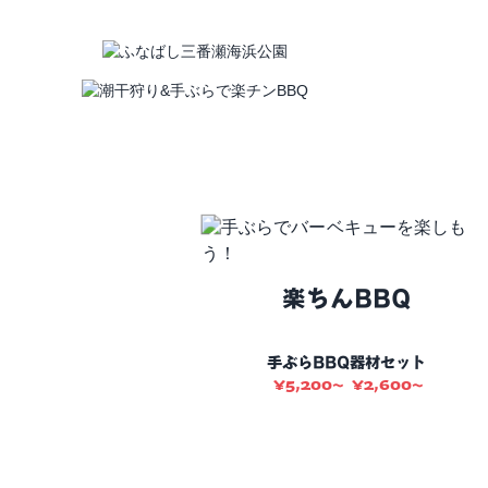
楽ちんBBQ
手ぶらBBQ
器材セット
¥
5,200
¥
2,600
〜
〜