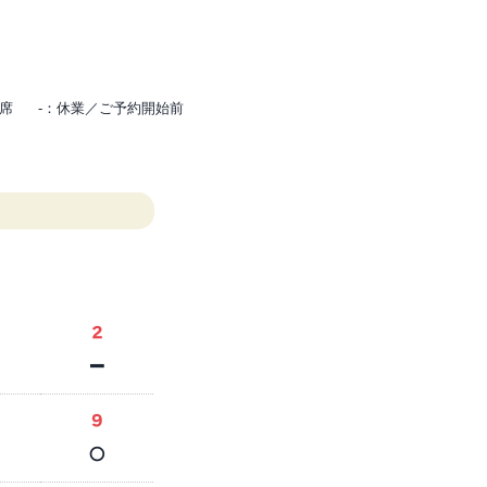
満席
-：休業／ご予約開始前
2
－
9
○