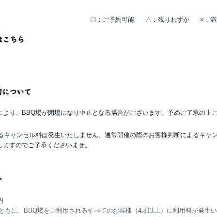
〇：ご予約可能
△：残りわずか
×：
はこちら
響について
により、BBQ場が閉場になり中止となる場合がございます。予めご了承の上
よるキャンセル料は発生いたしません。通常開催の際のお客様判断によるキャ
しますのでご了承くださいませ。
い
円
Qともに、BBQ場をご利用されるすべてのお客様（4才以上）に利用料が発生