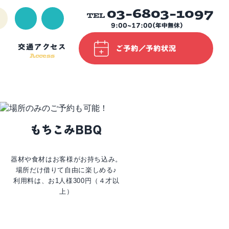
03-6803-1097
TEL
9:00~17:00(年中無休)
交通アクセス
ご予約／予約状況
Access
もちこみBBQ
器材や食材はお客様がお持ち込み。
場所だけ借りて自由に楽しめる♪
利用料は、お1人様300円（４才以
上）