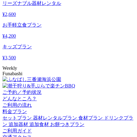
リーズナブル器材レンタル
¥
2,600
お手軽立食プラン
¥
4,200
キッズプラン
¥
3,500
Weekly
Funabashi
ご予約／予約状況
どんなところ？
ご利用の流れ
料金プラン
セットプラン
器材レンタルプラン
食材プラン
ドリンクプラ
ン
追加器材
追加食材
お餅つきプラン
ご利用ガイド