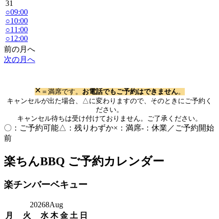
31
○
09:00
○
10:00
○
11:00
○
12:00
前の月へ
次の月へ
×
＝満席です。
お電話でもご予約はできません
。
キャンセルが出た場合、△に変わりますので、そのときにご予約く
ださい。
キャンセル待ちは受け付けておりません。ご了承ください。
〇：ご予約可能
△：残りわずか
×：満席
-：休業／ご予約開始
前
楽ちんBBQ
ご予約カレンダー
楽チンバーベキュー
2026
8
Aug
月
火
水
木
金
土
日