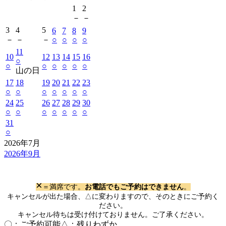
1
2
－
－
3
4
5
6
7
8
9
－
－
－
○
○
○
○
11
10
12
13
14
15
16
○
○
○
○
○
○
○
山の日
17
18
19
20
21
22
23
○
○
○
○
○
○
○
24
25
26
27
28
29
30
○
○
○
○
○
○
○
31
○
2026年7月
2026年9月
×
＝満席です。
お電話でもご予約はできません
。
キャンセルが出た場合、△に変わりますので、そのときにご予約く
ださい。
キャンセル待ちは受け付けておりません。ご了承ください。
〇：ご予約可能
△：残りわずか