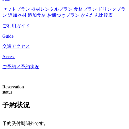
セットプラン
器材レンタルプラン
食材プラン
ドリンクプラ
ン
追加器材
追加食材
お餅つきプラン
かんたん比較表
ご利用ガイド
Guide
交通アクセス
Access
ご予約／予約状況
Reservation
status
予約状況
予約受付期間外です。