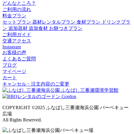
どんなところ？
ご利用の流れ
料金プラン
セットプラン
器材レンタルプラン
食材プラン
ドリンクプラ
ン
追加器材
追加食材
お餅つきプラン
ご利用ガイド
交通アクセス
Instagram
お客様の声
よくあるご質問
ブログ
マイページ
カート
キャンセル・注文内容のご変更
COPYRIGHT ©2025 ふなばし三番瀬海浜公園 バーベキュー
広場
All Rights Reserved.